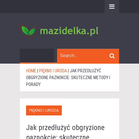
HOME
|
PIĘKNO I URODA
|
JAK PRZEDŁUŻYĆ
OBGRYZIONE PAZNOKCIE: SKUTECZNE METODY I
PORADY
PIĘKNO I URODA
Jak przedłużyć obgryzione
paznokcie: skuteczne