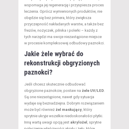
wspomaga jej regenerację i przyspiesza proces
leczenia. Oprócz wymienionych produktów, nie
obędzie się bez primera, który zwiększa
przyczepność nakładanych warstw, a także bez
frezów, nożyczek, pilnika i polerki – każdy z
tych narzędzi ma swoje niezastąpione miejsce
w procesie kompleksowej odbudowy paznokci.
Jakie żele wybrać do
rekonstrukcji obgryzionych
paznokci?
Jeśli chcesz skutecznie odbudować
obgryzione paznokcie, postaw na
żele UV/LED
.
Są one niezastąpione, nawet gdy sytuacja
wydaje się beznadziejna. Dobrym rozwiązaniem
może być również
żel maskujący
, który
sprytnie ukryje wszelkie niedoskonałości płytki.
Inną wartą uwagi opcją jest
akrylożel
, sprytne
połączenie właściwości akrylu i żelu, które