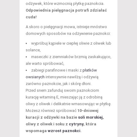
odżywek, które wzmocnią płytkę paznokcia.
Odpowiednia pielęgnacja potrafi zdziałać
cuda!
A skoro o pielęgnacji mowa, istnieje mnóstwo
domowych sposobów na odżywienie paznokci:
wypróbuj kąpiele w ciepłej oliwie z oliwek lub
solance,
maseczki z ziemniaków brzmią zaskakująco,
ale warto spróbować,
zabiegi parafinowe i maski z
płatków
owsianych
intensywnie nawilżą i odżywią
zarówno paznokcie, jak i skórę dłoni.
Przed snem zafunduj swoim paznokciom
kurację witaminą E, mieszając ją z odrobiną
oliwy z oliwek i delikatnie wmasowując w płytkę.
Możesz również spróbować
10-dniowej
kuracji z odżywki na bazie
soli morskiej
,
oliwy z oliwek i soku z
cytryny
, która
wspomaga
wzrost paznokci
.