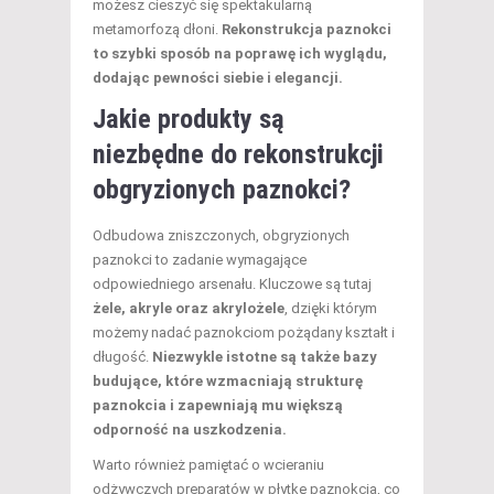
możesz cieszyć się spektakularną
metamorfozą dłoni.
Rekonstrukcja paznokci
to szybki sposób na poprawę ich wyglądu,
dodając pewności siebie i elegancji.
Jakie produkty są
niezbędne do rekonstrukcji
obgryzionych paznokci?
Odbudowa zniszczonych, obgryzionych
paznokci to zadanie wymagające
odpowiedniego arsenału. Kluczowe są tutaj
żele, akryle oraz akrylożele
, dzięki którym
możemy nadać paznokciom pożądany kształt i
długość.
Niezwykle istotne są także bazy
budujące, które wzmacniają strukturę
paznokcia i zapewniają mu większą
odporność na uszkodzenia.
Warto również pamiętać o wcieraniu
odżywczych preparatów w płytkę paznokcia, co