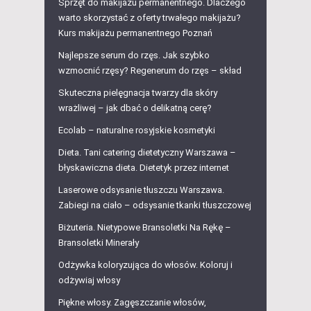
Sprzęt do makijażu permanentnego. Dlaczego
warto skorzystać z oferty trwałego makijażu?
Kurs makijażu permanentnego Poznań
Najlepsze serum do rzęs. Jak szybko
wzmocnić rzęsy? Regenerum do rzęs – skład
Skuteczna pielęgnacja twarzy dla skóry
wrażliwej – jak dbać o delikatną cerę?
Ecolab – naturalne rosyjskie kosmetyki
Dieta. Tani catering dietetyczny Warszawa –
błyskawiczna dieta. Dietetyk przez internet
Laserowe odsysanie tłuszczu Warszawa.
Zabiegi na ciało – odsysanie tkanki tłuszczowej
Biżuteria. Nietypowe Bransoletki Na Rękę –
Bransoletki Minerały
Odżywka koloryzująca do włosów. Koloruj i
odżywiaj włosy
Piękne włosy. Zagęszczanie włosów,