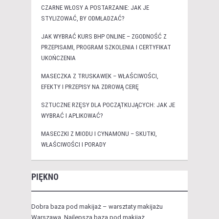
CZARNE WŁOSY A POSTARZANIE: JAK JE
STYLIZOWAĆ, BY ODMŁADZAĆ?
JAK WYBRAĆ KURS BHP ONLINE – ZGODNOŚĆ Z
PRZEPISAMI, PROGRAM SZKOLENIA I CERTYFIKAT
UKOŃCZENIA
MASECZKA Z TRUSKAWEK – WŁAŚCIWOŚCI,
EFEKTY I PRZEPISY NA ZDROWĄ CERĘ
SZTUCZNE RZĘSY DLA POCZĄTKUJĄCYCH: JAK JE
WYBRAĆ I APLIKOWAĆ?
MASECZKI Z MIODU I CYNAMONU – SKUTKI,
WŁAŚCIWOŚCI I PORADY
PIĘKNO
Dobra baza pod makijaż – warsztaty makijażu
Warszawa. Najlepsza baza pod makijaż