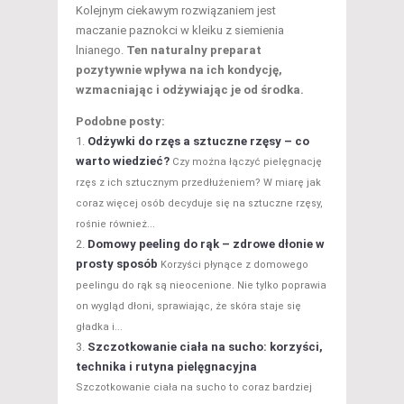
Kolejnym ciekawym rozwiązaniem jest
maczanie paznokci w kleiku z siemienia
lnianego.
Ten naturalny preparat
pozytywnie wpływa na ich kondycję,
wzmacniając i odżywiając je od środka.
Podobne posty:
Odżywki do rzęs a sztuczne rzęsy – co
warto wiedzieć?
Czy można łączyć pielęgnację
rzęs z ich sztucznym przedłużeniem? W miarę jak
coraz więcej osób decyduje się na sztuczne rzęsy,
rośnie również...
Domowy peeling do rąk – zdrowe dłonie w
prosty sposób
Korzyści płynące z domowego
peelingu do rąk są nieocenione. Nie tylko poprawia
on wygląd dłoni, sprawiając, że skóra staje się
gładka i...
Szczotkowanie ciała na sucho: korzyści,
technika i rutyna pielęgnacyjna
Szczotkowanie ciała na sucho to coraz bardziej