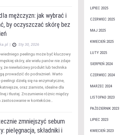
LIPIEC 2025
dla mężczyzn: jak wybrać i
CZERWIEC 2025
ć, by oczyszczać skórę bez
MAJ 2025
ień
KWIECIEŃ 2025
ka.pl
|
Sty 30, 2026
LUTY 2025
wiedniego peelingu może być kluczowy
męskiej skóry, ale wielu panów nie zdaje
SIERPIEŃ 2024
y, że niewłaściwy produkt lub technika
ogą prowadzić do podrażnień. Warto
CZERWIEC 2024
 peelingi dzielą się na enzymatyczne,
MARZEC 2024
katniejsze, oraz ziarniste, idealne dla
nej i tłustej. Zrozumienie różnic między
LISTOPAD 2023
ch zastosowanie w kontekście…
PAŹDZIERNIK 2023
LIPIEC 2023
tecznie zmniejszyć sebum
y: pielęgnacja, składniki i
KWIECIEŃ 2023