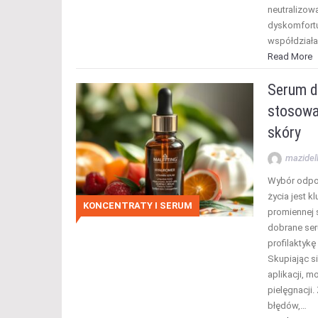
neutralizow
dyskomfortu
współdziała
Read More
Serum do
stosowa
skóry
mazidel
Wybór odpow
życia jest 
KONCENTRATY I SERUM
promiennej s
dobrane se
profilaktykę
Skupiając s
aplikacji, 
pielęgnacji.
błędów,…