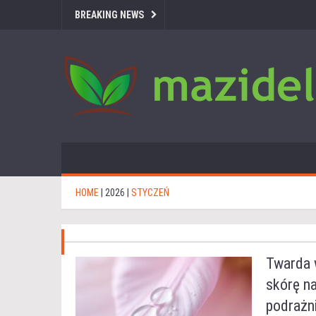
BREAKING NEWS
HOME
|
2026
|
STYCZEŃ
Twarda w
skórę n
podrażni