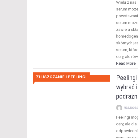
Wielu z nas
serum może
powstawania
serum może 
zawiera skł
komedogenn
skórnych je
serum, któr
cery, ale ró
Read More
Peelingi
ZŁUSZCZANIE I PEELINGI
wybrać 
podrażn
mazidel
Peelingi mo
cery, ale d
odpowiednic
wymaga szcz