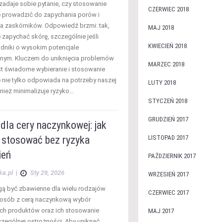
 zadaje sobie pytanie, czy stosowanie
CZERWIEC 2018
 prowadzić do zapychania porów i
 zaskórników. Odpowiedź brzmi: tak,
MAJ 2018
zapychać skórę, szczególnie jeśli
KWIECIEŃ 2018
adniki o wysokim potencjale
ym. Kluczem do uniknięcia problemów
MARZEC 2018
st świadome wybieranie i stosowanie
e nie tylko odpowiada na potrzeby naszej
LUTY 2018
wnież minimalizuje ryzyko…
STYCZEŃ 2018
GRUDZIEŃ 2017
 dla cery naczynkowej: jak
i stosować bez ryzyka
LISTOPAD 2017
ień
PAŹDZIERNIK 2017
ka.pl
|
Sty 29, 2026
WRZESIEŃ 2017
gą być zbawienne dla wielu rodzajów
CZERWIEC 2017
la osób z cerą naczynkową wybór
h produktów oraz ich stosowanie
MAJ 2017
ególnej ostrożności. Aby uniknąć