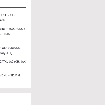
ANIE: JAK JE
ZAĆ?
LINE – ZGODNOŚĆ Z
OLENIA I
– WŁAŚCIWOŚCI,
ROWĄ CERĘ
CZĄTKUJĄCYCH: JAK
MONU – SKUTKI,