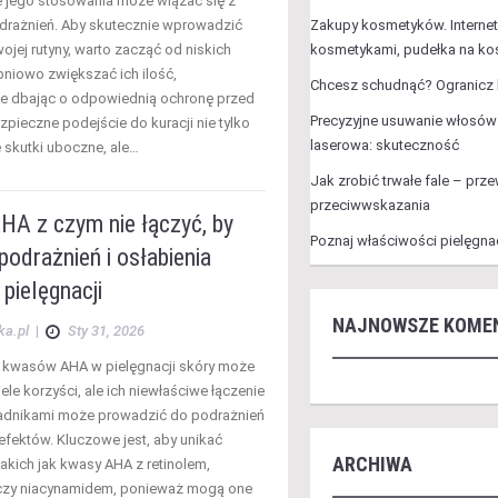
 jego stosowania może wiązać się z
drażnień. Aby skutecznie wprowadzić
Zakupy kosmetyków. Interne
wojej rutyny, warto zacząć od niskich
kosmetykami, pudełka na ko
pniowo zwiększać ich ilość,
Chcesz schudnąć? Ogranicz k
e dbając o odpowiednią ochronę przed
Precyzyjne usuwanie włosów 
zpieczne podejście do kuracji nie tylko
laserowa: skuteczność
e skutki uboczne, ale…
Jak zrobić trwałe fale – prze
przeciwwskazania
HA z czym nie łączyć, by
Poznaj właściwości pielęgna
podrażnień i osłabienia
pielęgnacji
NAJNOWSZE KOME
ka.pl
|
Sty 31, 2026
 kwasów AHA w pielęgnacji skóry może
ele korzyści, ale ich niewłaściwe łączenie
ładnikami może prowadzić do podrażnień
 efektów. Kluczowe jest, aby unikać
ARCHIWA
akich jak kwasy AHA z retinolem,
 czy niacynamidem, ponieważ mogą one