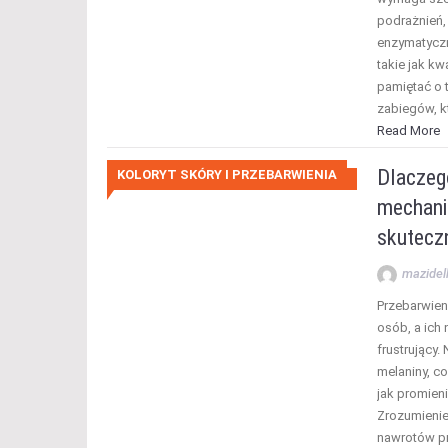
podrażnień, 
enzymatyczn
takie jak kw
pamiętać o t
zabiegów, 
Read More
Dlaczeg
KOLORYT SKÓRY I PRZEBARWIENIA
mechani
skutecz
mazidel
Przebarwieni
osób, a ich 
frustrujący.
melaniny, co
jak promien
Zrozumieni
nawrotów pr