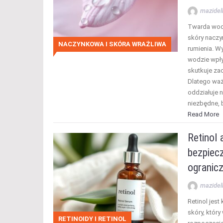
mazidel
Twarda wod
skóry naczy
NACZYNKOWA I SKÓRA WRAŻLIWA
rumienia. W
wodzie wpły
skutkuje za
Dlatego waż
oddziałuje n
niezbędne, 
Read More
Retinol 
bezpiecz
ogranicz
mazidel
Retinol jes
skóry, któr
RETINOIDY I RETINOL