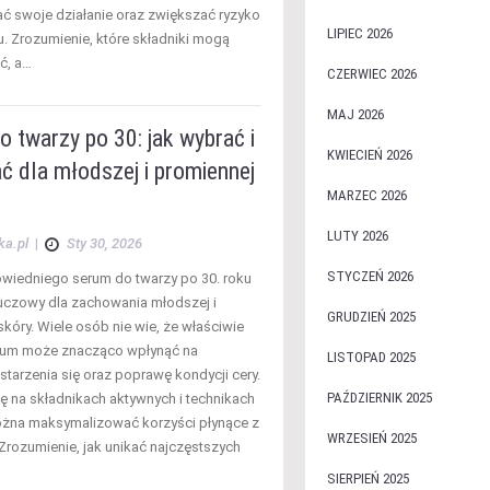
ać swoje działanie oraz zwiększać ryzyko
LIPIEC 2026
. Zrozumienie, które składniki mogą
ć, a…
CZERWIEC 2026
MAJ 2026
 twarzy po 30: jak wybrać i
KWIECIEŃ 2026
ć dla młodszej i promiennej
MARZEC 2026
LUTY 2026
ka.pl
|
Sty 30, 2026
STYCZEŃ 2026
iedniego serum do twarzy po 30. roku
kluczowy dla zachowania młodszej i
GRUDZIEŃ 2025
kóry. Wiele osób nie wie, że właściwie
rum może znacząco wpłynąć na
LISTOPAD 2025
 starzenia się oraz poprawę kondycji cery.
PAŹDZIERNIK 2025
ię na składnikach aktywnych i technikach
można maksymalizować korzyści płynące z
WRZESIEŃ 2025
 Zrozumienie, jak unikać najczęstszych
SIERPIEŃ 2025