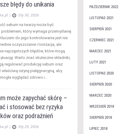
sze błędy do unikania
PAŹDZIERNIK 2022
ka.pl
|
Sty 30, 2026
LISTOPAD 2021
lość sebum na twarzy może być
SIERPIEŃ 2021
m problemem, który wymaga przemyślanej
 Kluczem do jego kontrolowania jest nie
CZERWIEC 2021
ednie oczyszczanie i tonizacja, ale
nie najczęstszych błędów, które mogą
MARZEC 2021
ytuację. Warto znać skuteczne składniki,
LUTY 2021
gą regulować produkcję sebum oraz
właściwą rutynę pielęgnacyjną, aby
LISTOPAD 2020
 mogła wyglądać zdrowo i…
SIERPIEŃ 2020
MARZEC 2020
um może zapychać skórę –
ać i stosować bez ryzyka
WRZESIEŃ 2018
ików oraz podrażnień
SIERPIEŃ 2018
ka.pl
|
Sty 29, 2026
LIPIEC 2018