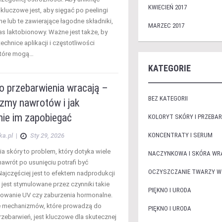
KWIECIEŃ 2017
kluczowe jest, aby sięgać po peelingi
e lub te zawierające łagodne składniki,
MARZEC 2017
as laktobionowy. Ważne jest także, by
echnice aplikacji i częstotliwości
które mogą…
KATEGORIE
o przebarwienia wracają –
BEZ KATEGORII
zmy nawrotów i jak
nie im zapobiegać
KOLORYT SKÓRY I PRZEBAR
KONCENTRATY I SERUM
ka.pl
|
Sty 29, 2026
a skóry to problem, który dotyka wiele
NACZYNKOWA I SKÓRA WR
nawrót po usunięciu potrafi być
OCZYSZCZANIE TWARZY W
 Najczęściej jest to efektem nadprodukcji
 jest stymulowane przez czynniki takie
PIĘKNO I URODA
iowanie UV czy zaburzenia hormonalne.
e mechanizmów, które prowadzą do
PIĘKNO I URODA
zebarwień, jest kluczowe dla skutecznej