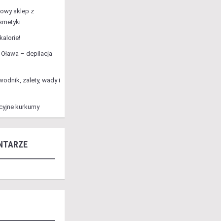
towy sklep z
smetyki
alorie!
Oława – depilacja
wodnik, zalety, wady i
cyjne kurkumy
NTARZE