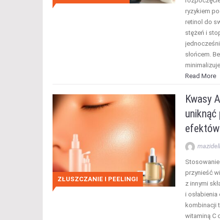
rozpoczęcie
ryzykiem po
retinol do s
stężeń i sto
jednocześni
słońcem. Be
minimalizuj
Read More
Kwasy A
uniknąć 
efektów 
mazidel
Stosowanie
przynieść wi
ZŁUSZCZANIE I PEELINGI
z innymi sk
i osłabienia
kombinacji t
witaminą C