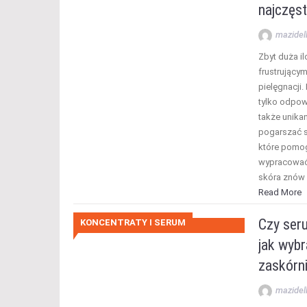
najczęst
mazidel
Zbyt duża i
frustrujący
pielęgnacji.
tylko odpowi
także unika
pogarszać s
które pomo
wypracować 
skóra znów
Read More
Czy ser
KONCENTRATY I SERUM
jak wybr
zaskórn
mazidel