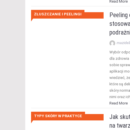
Read More
Peeling 
ZŁUSZCZANIE I PEELINGI
stosowa
podrażn
mazidel
Wybór odpo
dla zdrowia 
sobie spraw
aplikacji m
wiedzieć, że
które są deli
skóry normal
nimi oraz i
Read More
Jak sku
TYPY SKÓRY W PRAKTYCE
na twarz