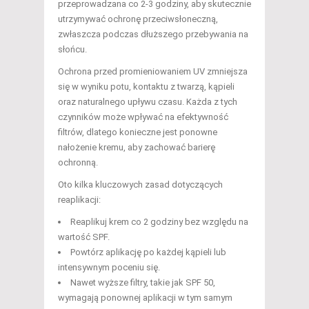
przeprowadzana co 2-3 godziny, aby skutecznie
utrzymywać ochronę przeciwsłoneczną,
zwłaszcza podczas dłuższego przebywania na
słońcu.
Ochrona przed promieniowaniem UV zmniejsza
się w wyniku potu, kontaktu z twarzą, kąpieli
oraz naturalnego upływu czasu. Każda z tych
czynników może wpływać na efektywność
filtrów, dlatego konieczne jest ponowne
nałożenie kremu, aby zachować barierę
ochronną.
Oto kilka kluczowych zasad dotyczących
reaplikacji:
Reaplikuj krem co 2 godziny bez względu na
wartość SPF.
Powtórz aplikację po każdej kąpieli lub
intensywnym poceniu się.
Nawet wyższe filtry, takie jak SPF 50,
wymagają ponownej aplikacji w tym samym