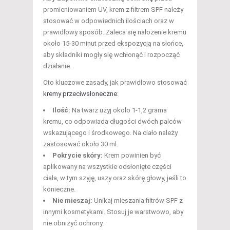
promieniowaniem UV, krem z filtrem SPF należy
stosować w odpowiednich ilościach oraz w
prawidłowy sposób. Zaleca się nałożenie kremu
około 15-30 minut przed ekspozycją na słońce,
aby składniki mogły się wchłonąć i rozpocząć
działanie.
Oto kluczowe zasady, jak prawidłowo stosować
kremy przeciwsłoneczne
:
Ilość:
Na twarz użyj około 1-1,2 grama
kremu, co odpowiada długości dwóch palców
wskazującego i środkowego. Na ciało należy
zastosować około 30 ml.
Pokrycie skóry:
Krem powinien być
aplikowany na wszystkie odsłonięte części
ciała, w tym szyję, uszy oraz skórę głowy, jeśli to
konieczne.
Nie mieszaj:
Unikaj mieszania filtrów SPF z
innymi kosmetykami. Stosuj je warstwowo, aby
nie obniżyć ochrony.