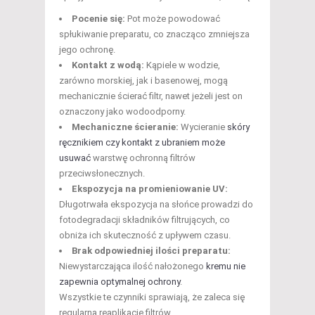
Pocenie się:
Pot może powodować
spłukiwanie preparatu, co znacząco zmniejsza
jego ochronę.
Kontakt z wodą:
Kąpiele w wodzie,
zarówno morskiej, jak i basenowej, mogą
mechanicznie ścierać filtr, nawet jeżeli jest on
oznaczony jako wodoodporny.
Mechaniczne ścieranie:
Wycieranie
skóry
ręcznikiem czy kontakt z ubraniem może
usuwać
warstwę ochronną filtrów
przeciwsłonecznych.
Ekspozycja na promieniowanie UV:
Długotrwała ekspozycja na słońce prowadzi do
fotodegradacji składników filtrujących, co
obniża ich skuteczność z upływem czasu.
Brak odpowiedniej ilości preparatu:
Niewystarczająca ilość nałożonego
kremu nie
zapewnia optymalnej ochrony
.
Wszystkie te czynniki sprawiają, że zaleca się
regularną reaplikację filtrów