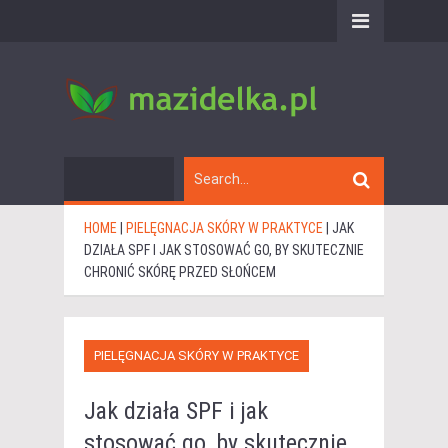
HOME
|
PIELĘGNACJA SKÓRY W PRAKTYCE
|
JAK
DZIAŁA SPF I JAK STOSOWAĆ GO, BY SKUTECZNIE
CHRONIĆ SKÓRĘ PRZED SŁOŃCEM
PIELĘGNACJA SKÓRY W PRAKTYCE
Jak działa SPF i jak
stosować go, by skutecznie