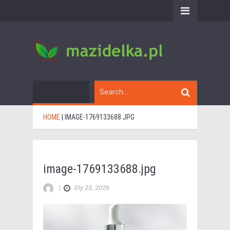
HOME
|
IMAGE-1769133688.JPG
image-1769133688.jpg
|
Sty 23, 2026