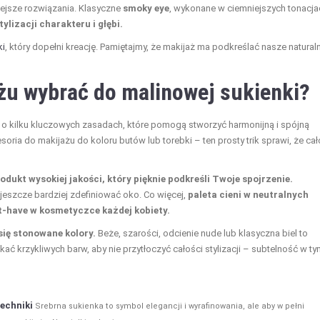
ejsze rozwiązania. Klasyczne
smoky eye
, wykonane w ciemniejszych tonacja
ylizacji charakteru i głębi.
ki
, który dopełni kreację. Pamiętajmy, że makijaż ma podkreślać nasze natural
żu
wybrać do malinowej sukienki?
ć o kilku kluczowych zasadach, które pomogą stworzyć harmonijną i spójną
oria do makijażu do koloru butów lub torebki – ten prosty trik sprawi, że ca
dukt wysokiej jakości, który pięknie podkreśli Twoje spojrzenie.
eszcze bardziej zdefiniować oko. Co więcej,
paleta cieni w neutralnych
st-have w kosmetyczce każdej kobiety.
się stonowane kolory.
Beże, szarości, odcienie nude lub klasyczna biel to
kać krzykliwych barw, aby nie przytłoczyć całości stylizacji – subtelność w t
techniki
Srebrna sukienka to symbol elegancji i wyrafinowania, ale aby w pełni