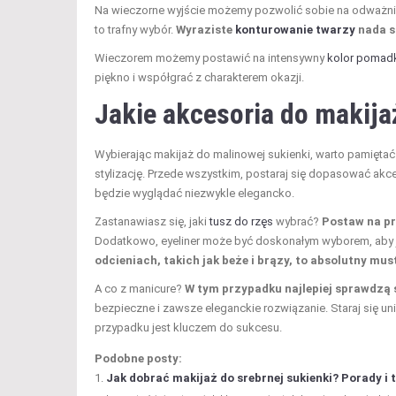
Na wieczorne wyjście możemy pozwolić sobie na odważni
to trafny wybór.
Wyraziste
konturowanie twarzy
nada st
Wieczorem możemy postawić na intensywny
kolor pomad
piękno i współgrać z charakterem okazji.
Jakie
akcesoria do makija
Wybierając makijaż do malinowej sukienki, warto pamięta
stylizację. Przede wszystkim, postaraj się dopasować akces
będzie wyglądać niezwykle elegancko.
Zastanawiasz się, jaki
tusz do rzęs
wybrać?
Postaw na pro
Dodatkowo, eyeliner może być doskonałym wyborem, aby j
odcieniach, takich jak beże i brązy, to absolutny mu
A co z manicure?
W tym przypadku najlepiej sprawdzą 
bezpieczne i zawsze eleganckie rozwiązanie. Staraj się uni
przypadku jest kluczem do sukcesu.
Podobne posty:
Jak dobrać makijaż do srebrnej sukienki? Porady i 