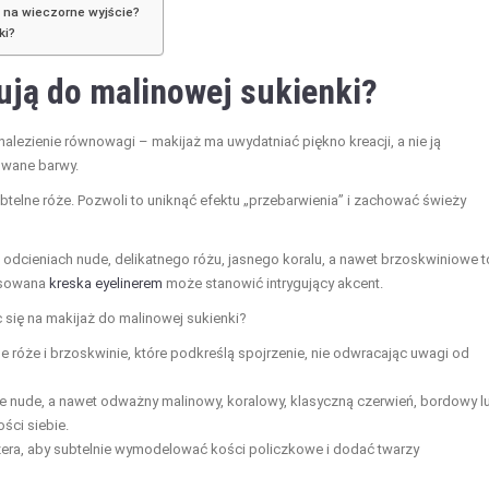
i na wieczorne wyjście?
ki?
ują do malinowej sukienki?
nalezienie równowagi – makijaż ma uwydatniać piękno kreacji, a nie ją
owane barwy.
ubtelne róże. Pozwoli to uniknąć efektu „przebarwienia” i zachować świeży
odcieniach nude, delikatnego różu, jasnego koralu, a nawet brzoskwiniowe t
rysowana
kreska eyelinerem
może stanowić intrygujący akcent.
 się na makijaż do malinowej sukienki?
e róże i brzoskwinie, które podkreślą spojrzenie, nie odwracając uwagi od
ie nude, a nawet odważny malinowy, koralowy, klasyczną czerwień, bordowy l
ści siebie.
onzera, aby subtelnie wymodelować kości policzkowe i dodać twarzy