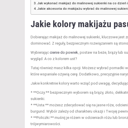
Jak wykonać makijaż do malinowej sukienki na co dzień 
Jakie akcesoria do makijażu wybrać do malinowej sukien
Jakie kolory makijażu pas
Dobierając makijaż do malinowej sukienki, kluczowe jest z
dominować. Z reguły, bezpiecznym rozwiązaniem są ston
Wybierając
cienie do powiek
, postaw na beże, brązy lub s
wygląd. A co z kolorem ust?
Tutaj również masz kilka opcji. Możesz wybrać pomadki w 
które wspaniale ożywią cerę. Dodatkowo, precyzyjnie na
Jakie konkretnie kolory warto wziąć pod uwagę, decydując
* **Oczy:** bezpiecznym wyborem są brązy, złoto, delikatn
sukienki.
* **Usta:** możesz zdecydować się na jasne róże, odcien
burgund. Wybór zależy od charakteru okazji i Twojej pewno
* **Policzki:** muśnij je różem w odcieniach różu lub br
trójwymiarowości.