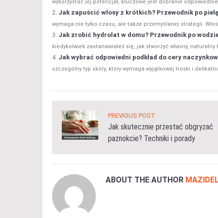
wykorzystać jej potencjał, kluczowe jest dobranie odpowiednieg
Jak zapuścić włosy z krótkich? Przewodnik po pielęg
wymaga nie tylko czasu, ale także przemyślanej strategii. Włosy
Jak zrobić hydrolat w domu? Przewodnik po wodzi
kiedykolwiek zastanawiałeś się, jak stworzyć własny, naturaln
Jak wybrać odpowiedni podkład do cery naczynkow
szczególny typ skóry, który wymaga wyjątkowej troski i delikat
PREVIOUS POST
Jak skutecznie przestać obgryzać
paznokcie? Techniki i porady
ABOUT THE AUTHOR
MAZIDEL