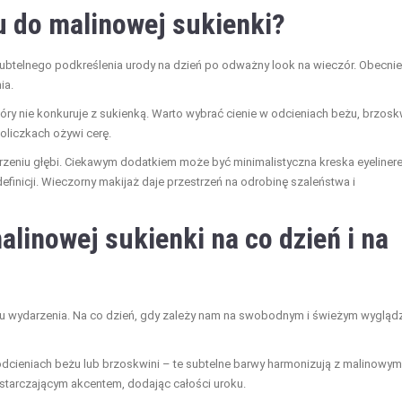
u do malinowej sukienki?
subtelnego podkreślenia urody na dzień po odważny look na wieczór. Obecnie
ia.
 który nie konkuruje z sukienką. Warto wybrać cienie w odcieniach beżu, brzosk
oliczkach ożywi cerę.
ojrzeniu głębi. Ciekawym dodatkiem może być minimalistyczna kreska eyeliner
definicji. Wieczorny makijaż daje przestrzeń na odrobinę szaleństwa i
linowej sukienki na co dzień i na
ru wydarzenia. Na co dzień, gdy zależy nam na swobodnym i świeżym wyglądz
 odcieniach beżu lub brzoskwini – te subtelne barwy harmonizują z malinowym
ystarczającym akcentem, dodając całości uroku.