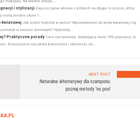
o makijażu. Na wielkie okazje,...
nacji i stylizacji
Zapuszczanie włosów z krótkich na długie to proces, który
 rosną średnio około 1...
e kwiatowej
Jak zrobić hydrolat w domu? Wprowadzenie do wody kwiatowej Czy
y kosmetyk w zaciszu domowym? Hydrolaty,...
ej? Praktyczne porady
Cera naczynkowa, dotykająca około 10% populacji, to
ności. Rozszerzone naczynka krwionośne i skłonność do...
NEXT POST
Naturalne alternatywy dla szamponu:
poznaj metody 'no poo'
KA.PL