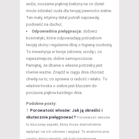
widzi, noszenie pięknej bielizny na co dzień
może zdziałać cuda dla twojej pewności siebie.
Ten mały, intymny detal potrafi naprawdę
podnieść na duchu!,
Odpowiednia pielęgnacja:
dobierz
kosmetyki, które odpowiadają potrzebom
twojej skóry i regularnie dbaj o higienę osobistą.
To inwestycja w twoje zdrowie, urodę i, co
najważniejsze, dobre samopoczucie.
Pamiętaj, że dbanie o własne potrzeby jest
równie ważne. Znajdź w ciągu dnia chociaż
chwilę na to, co sprawia ci radość i relaks. To
właśnie troska o siebie jest kluczem do
poczucia piękna każdego dnia.
Podobne posty:
Porowatość włosów: Jak ją określić i
skutecznie pielęgnować?
Porowatość włosów
to kluczowy aspekt, który może diametralnie
wpłynąć na ich zdrowie i wygląd. To anatomiczna
cecha, która określa, jak łuski keratynowe...