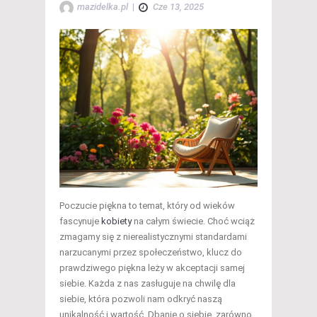
mazidelka.pl
|
Cze 13, 2025
Poczucie piękna to temat, który od wieków
fascynuje
kobiety
na całym świecie. Choć wciąż
zmagamy się z nierealistycznymi standardami
narzucanymi przez społeczeństwo, klucz do
prawdziwego piękna leży w akceptacji samej
siebie. Każda z nas zasługuje na chwilę dla
siebie, która pozwoli nam odkryć naszą
unikalność i wartość. Dbanie o siebie, zarówno