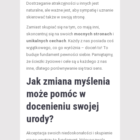
Dostrzeganie atrakcyjności u innych jest
naturalne, ale ważne jest, aby sympatię i uznanie
skierować także w swoją stronę.
Zamiast skupiać się na tym, co mają inni,
skoncentruj się na swoich
mocnych stronach
i
unikalnych cechach
. Każdy z nas posiada coś
wyjątkowego, co go wyróżnia – doceń to! To
buduje fundament pewności siebie. Pamiętajmy,
że ścieżki życiowe i cele są u każdego z nas
inne, dlatego porównywanie się traci sens.
Jak zmiana myślenia
może pomóc w
docenieniu swojej
urody?
Akceptacja swoich niedoskonałości i skupienie
się na wnętrzu to fundament, który pozwala