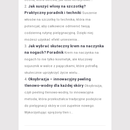
Jak suszyć włosy na szczotkę?
Praktyczny poradnik i techniki
Suszenie
włosów na szczotkę to technika, która ma
potencjał, aby całkowicie odmienić twoją
codzienną rutynę pielęgnacyjną. Dzięki niej
możesz uzyskać efekt uniesienia...
Jak wybrać skuteczny krem na naczynka
na nogach? Poradnik
Krem na naczynka na
nogach to nie tylko kosmetyk, ale kluczowy
sojusznik w walce z pajączkami, które potrafią
skutecznie uprzykrzyć życie wielu...
Oksybrazja – innowacyjny peeling
tlenowo-wodny dla każdej skóry
Oksybrazja,
czyli peeling tlenowo-wodny, to innowacyjna
metoda, która przekształca tradycyjne podejście
do pielęgnacji skóry w coś zupełnie nowego.
Wykorzystując sprężony tlen i...