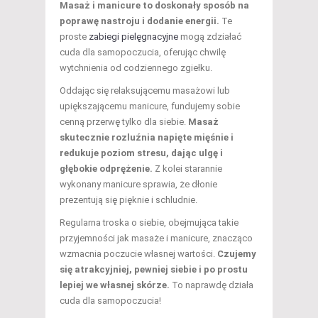
Masaż i manicure to doskonały sposób na
poprawę nastroju i dodanie energii.
Te
proste
zabiegi pielęgnacyjne
mogą zdziałać
cuda dla samopoczucia, oferując chwilę
wytchnienia od codziennego zgiełku.
Oddając się relaksującemu masażowi lub
upiększającemu manicure, fundujemy sobie
cenną przerwę tylko dla siebie.
Masaż
skutecznie rozluźnia napięte mięśnie i
redukuje poziom stresu, dając ulgę i
głębokie odprężenie.
Z kolei starannie
wykonany manicure sprawia, że dłonie
prezentują się pięknie i schludnie.
Regularna troska o siebie, obejmująca takie
przyjemności jak masaże i manicure, znacząco
wzmacnia poczucie własnej wartości.
Czujemy
się atrakcyjniej, pewniej siebie i po prostu
lepiej we własnej skórze.
To naprawdę działa
cuda dla samopoczucia!