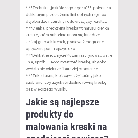
* **Technika „jaskółczego ogona”**: polega na
delikatnym przedłużeniu linii dolnych rzęs, co
daje bardzo naturalny i odświeżający rezultat.
* **Cienka, precyzyjna kreska**: narysuj cienką
kreskę, która subtelnie unosi się ku górze.
Unikaj grubych kresek, ponieważ mogą one
optycznie pomniejszyć oko.
* **Delikatne rozmycie**: zamiast rysować ostre
linie, spróbuj lekko rozetrzeć kreskę, aby oko
wydało się większe i bardziej promienne.
* **Trik z taśmą klejącą**: użyj taśmy jako
szablonu, aby uzyskać idealnie równą kreskę
bez większego wysiłku.
Jakie są najlepsze
produkty do
malowania kreski na