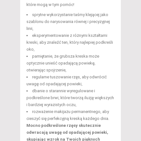
które mogą w tym pomóc!
sprytne wykorzystanie taśmy klejącej jako
szablonu do narysowania równej i precyzyjnej
linii,
eksperymentowanie z różnymi kształtami
kreski, aby znaleźć ten, który najlepiej podkreśli
oko,
pamiętanie, że grubsza kreska może
optycznie unieść opadającą powiekę,
otwierając spojrzenie,
regularne tuszowanie rzęs, aby odwrócić
uwagę od opadającej powieki,
dbanie o starannie wyregulowane i
podkreślone brwi, które tworzą iluzję większych
i bardziej wyrazistych oczu,
rozważenie makijażu permanentnego, aby
cieszyć się perfekcyjną kreską każdego dnia.
Mocno podkreślone rzęsy skutecznie
odwracają uwagę od opadającej powieki,
skupiając wzrok na Twoich pięknych