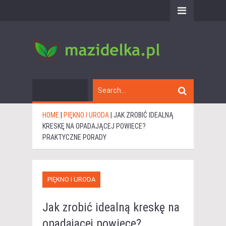
HOME
|
PIĘKNO I URODA
|
JAK ZROBIĆ IDEALNĄ
KRESKĘ NA OPADAJĄCEJ POWIECE?
PRAKTYCZNE PORADY
PIĘKNO I URODA
Jak zrobić idealną kreskę na
opadającej powiece?