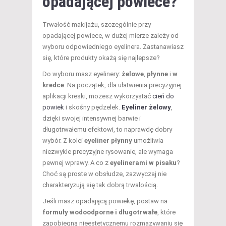
opadającej powiece?
Trwałość makijażu, szczególnie przy
opadającej powiece, w dużej mierze zależy od
wyboru odpowiedniego eyelinera. Zastanawiasz
się, które produkty okażą się najlepsze?
Do wyboru masz eyelinery:
żelowe
,
płynne
i
w
kredce
. Na początek, dla ułatwienia precyzyjnej
aplikacji kreski, możesz wykorzystać
cień do
powiek
i skośny pędzelek.
Eyeliner żelowy
,
dzięki swojej intensywnej barwie i
długotrwałemu efektowi, to naprawdę dobry
wybór. Z kolei
eyeliner płynny
umożliwia
niezwykle precyzyjne rysowanie, ale wymaga
pewnej wprawy. A co z
eyelinerami w pisaku
?
Choć są proste w obsłudze, zazwyczaj nie
charakteryzują się tak dobrą trwałością.
Jeśli masz opadającą powiekę, postaw na
formuły wodoodporne i długotrwałe
, które
zapobiegną nieestetycznemu rozmazywaniu się