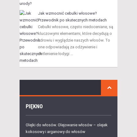
Jak wzmocnić cebulki włosowe?
Przewodnik po skutecznych metodach
Cebulki włosowe, często niedoceniane, są
kluczowymi elementami, które decydują o
zdrowiu i wyglądzie naszych włosów. To
one odpowiadają za odżywienie i
dotlenienie łodygi …
PIĘKNO
Olejki do włosów. Olejowanie włosów – olejek
kokosowy i arganowy do włosów