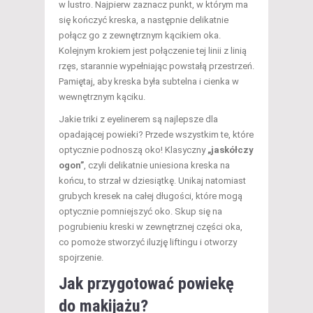
w lustro. Najpierw zaznacz punkt, w którym ma
się kończyć kreska, a następnie delikatnie
połącz go z zewnętrznym kącikiem oka.
Kolejnym krokiem jest połączenie tej linii z linią
rzęs, starannie wypełniając powstałą przestrzeń.
Pamiętaj, aby kreska była subtelna i cienka w
wewnętrznym kąciku.
Jakie triki z eyelinerem są najlepsze dla
opadającej powieki? Przede wszystkim te, które
optycznie podnoszą oko! Klasyczny
„jaskółczy
ogon”
, czyli delikatnie uniesiona kreska na
końcu, to strzał w dziesiątkę. Unikaj natomiast
grubych kresek na całej długości, które mogą
optycznie pomniejszyć oko. Skup się na
pogrubieniu kreski w zewnętrznej części oka,
co pomoże stworzyć iluzję liftingu i otworzy
spojrzenie.
Jak przygotować powiekę
do makijażu?