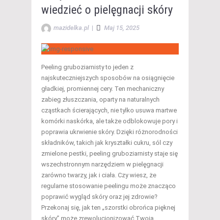
wiedzieć o pielęgnacji skóry
mazidelka.pl
|
Maj 15, 2025
Peeling gruboziarnisty to jeden z
najskuteczniejszych sposobów na osiągnięcie
gładkiej, promiennej cery. Ten mechaniczny
zabieg złuszczania, oparty na naturalnych
cząstkach ścierających, nie tylko usuwa martwe
komórki naskórka, ale także odblokowuje pory i
poprawia ukrwienie skóry. Dzięki różnorodności
składników, takich jak kryształki cukru, sól czy
zmielone pestki, peeling gruboziarnisty staje się
wszechstronnym narzędziem w pielęgnacji
zarówno twarzy, jak i ciała. Czy wiesz, że
regularne stosowanie peelingu może znacząco
poprawić wygląd skóry oraz jej zdrowie?
Przekonaj się, jak ten „szorstki obrońca pięknej
skóry” może zrewolucjonizować Twoją