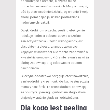
pochodzące z orzecha, a często także
bogactwo minerałów morskich. Magnez, wapń,
sód i potas wspólnie działają, by chronić Twoją
skórę, pomagając jej unikać podrażnień i
nadmiernych reakcji.
Dzięki drobinom orzecha, peeling efektywnie
redukuje nadmiar sebum i usuwa wszelkie
zanieczyszczenia. Często wzbogacony jest
ekstraktem z aloesu, znanego ze swoich
kojących właściwości. Nie można zapomnieć o
kwasie hialuronowym, który intensywnie nawilża
skórę, zapewniając jej odpowiedni poziom
nawodnienia.
Gliceryna dodatkowo potęguje efekt nawilżenia,
a mikrodrobiny krzemionki delikatnie złuszczają
martwy naskórek. Te cenne dodatki sprawiają,
że po użyciu peelingu gruboziarnistego skóra
staje się wyraźnie gładsza i odświeżona.
Dla kogo jest peeling