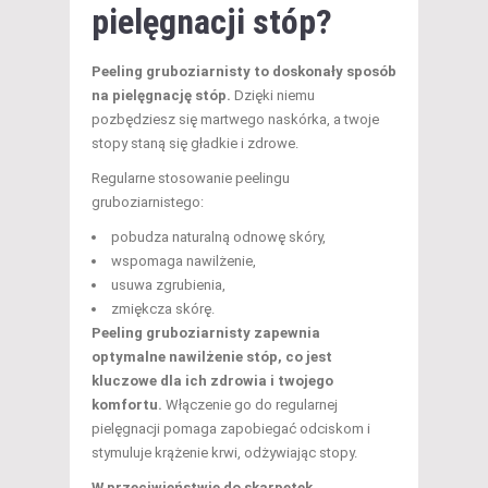
pielęgnacji stóp?
Peeling gruboziarnisty to doskonały sposób
na pielęgnację stóp.
Dzięki niemu
pozbędziesz się martwego naskórka, a twoje
stopy staną się gładkie i zdrowe.
Regularne stosowanie peelingu
gruboziarnistego:
pobudza naturalną odnowę skóry,
wspomaga nawilżenie,
usuwa zgrubienia,
zmiękcza skórę.
Peeling gruboziarnisty zapewnia
optymalne nawilżenie stóp, co jest
kluczowe dla ich zdrowia i twojego
komfortu.
Włączenie go do regularnej
pielęgnacji pomaga zapobiegać odciskom i
stymuluje krążenie krwi, odżywiając stopy.
W przeciwieństwie do skarpetek