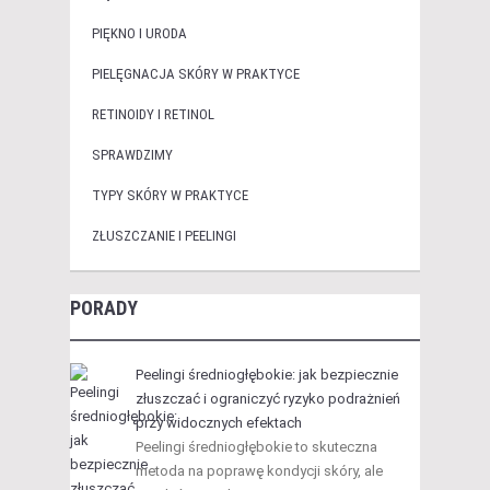
PIĘKNO I URODA
PIELĘGNACJA SKÓRY W PRAKTYCE
RETINOIDY I RETINOL
SPRAWDZIMY
TYPY SKÓRY W PRAKTYCE
ZŁUSZCZANIE I PEELINGI
PORADY
Peelingi średniogłębokie: jak bezpiecznie
złuszczać i ograniczyć ryzyko podrażnień
przy widocznych efektach
Peelingi średniogłębokie to skuteczna
metoda na poprawę kondycji skóry, ale