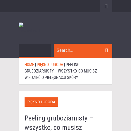
HOME
|
PIĘKNO I URODA
|
PEELING
GRUBOZIARNISTY – WSZYSTKO, CO MUSISZ
WIEDZIEĆ O PIELĘGNACJI SKÓRY
PIĘKNO I URODA
Peeling gruboziarnisty –
wszystko, co musisz