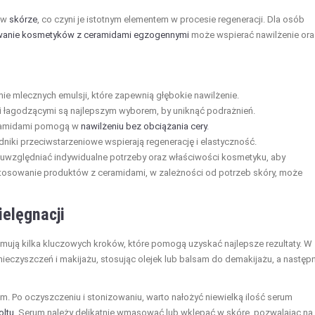
e w
skórze
, co czyni je istotnym elementem w procesie regeneracji. Dla osób
wanie kosmetyków z ceramidami egzogennymi
może wspierać nawilżenie ora
e mlecznych emulsji, które zapewnią głębokie nawilżenie.
 łagodzącymi są najlepszym wyborem, by uniknąć podrażnień.
eramidami pomogą w
nawilżeniu bez obciążania cery
.
niki przeciwstarzeniowe wspierają regenerację i elastyczność.
uwzględniać indywidualne potrzeby oraz właściwości kosmetyku, aby
 stosowanie produktów z ceramidami, w zależności od potrzeb skóry, może
elęgnacji
jmują kilka kluczowych kroków, które pomogą uzyskać najlepsze rezultaty. W
nieczyszczeń i makijażu, stosując olejek lub balsam do demakijażu, a następ
m. Po oczyszczeniu i stonizowaniu, warto nałożyć niewielką ilość serum
oltu
. Serum należy delikatnie wmasować lub wklepać w skórę, pozwalając na