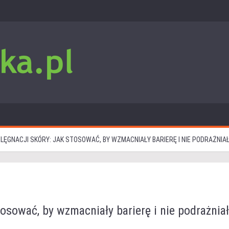
LĘGNACJI SKÓRY: JAK STOSOWAĆ, BY WZMACNIAŁY BARIERĘ I NIE PODRAŻNIA
tosować, by wzmacniały barierę i nie podrażnia