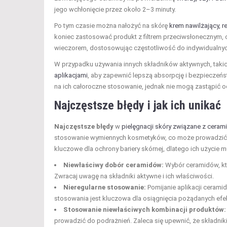
jego wchłonięcie przez około 2–3 minuty.
Po tym czasie można nałożyć na skórę
krem nawilżający, r
koniec zastosować produkt z filtrem przeciwsłonecznym, c
wieczorem, dostosowując częstotliwość do indywidualnyc
W przypadku używania innych składników aktywnych, takic
aplikacjami
, aby zapewnić lepszą absorpcję i bezpieczeńs
na ich całoroczne stosowanie, jednak nie mogą zastąpić o
Najczęstsze błędy i jak ich unikać
Najczęstsze błędy
w
pielęgnacji skóry związane z cera
stosowanie wymiennych kosmetyków, co może prowadzić do
kluczowe dla ochrony bariery skórnej, dlatego ich użycie 
Niewłaściwy dobór ceramidów:
Wybór ceramidów, kt
Zwracaj uwagę na składniki aktywne i ich właściwości.
Nieregularne stosowanie:
Pomijanie aplikacji cerami
stosowania jest kluczowa dla osiągnięcia pożądanych efe
Stosowanie niewłaściwych kombinacji produktów:
prowadzić do podrażnień. Zaleca się upewnić, że składni