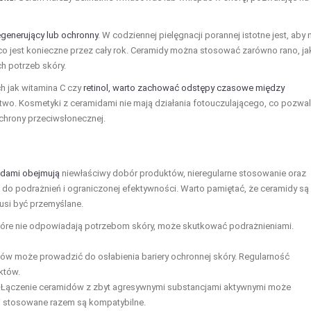
egenerujący lub ochronny
. W codziennej pielęgnacji porannej istotne jest, aby 
o jest konieczne przez cały rok. Ceramidy można stosować zarówno rano, jak
h potrzeb skóry.
h jak witamina C czy
retinol, warto zachować odstępy czasowe między
two. Kosmetyki z ceramidami nie mają działania fotouczulającego, co pozwa
chrony przeciwsłonecznej.
midami obejmują
niewłaściwy dobór produktów, nieregularne stosowanie oraz
 podrażnień i ograniczonej efektywności. Warto pamiętać, że ceramidy są
musi być przemyślane.
óre nie odpowiadają potrzebom skóry, może skutkować podrażnieniami.
dów może prowadzić do osłabienia bariery ochronnej skóry. Regularność
któw.
Łączenie ceramidów z zbyt agresywnymi substancjami aktywnymi może
ki stosowane razem są kompatybilne.