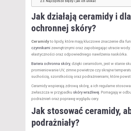
Najczęstsze błędy i jak ich unikać
Jak działają ceramidy i dl
ochronnej skóry?
Ceramidy
to lipidy, które mają kluczowe znaczenie dla fu
czynnikami
zewnętrznymi oraz zapobiegając utracie wody
elastyczności oraz odpowiedniego nawilżenia naskórka.
Bariera ochronna skóry
, dzięki ceramidom, jest w stanie
promieniowanie UV, zimne powietrze czy skrajne tempera
suchością, szorstkością oraz podrażnieniami, które powst
Ceramidy wspierają zdrową skórę, a ich regularne stosow
zwłaszcza w przypadku
skóry wrażliwej
. Pomagają w odbud
podrażnień oraz poprawę wyglądu cery.
Jak stosować ceramidy, ab
podrażniały?