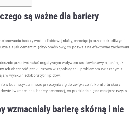
aczego są ważne dla bariery
nkcjonowania bariery wodno-lipidowej skóry, chroniąc ją przed szkodliwymi
. Działają jak cement międzykomórkowy, co pozwala na efektowne zachowan
 skutecznie przeciwdziałać negatywnym wpływom środowiskowym, takim jak
tury. Ich obecność jest kluczowa w zapobieganiu problemom związanym z
ają w wyniku niedoboru tych lipidów.
anie w kosmetykach może przyczynić się do zwiększenia komfortu skóry,
owie i wzmacnianiu bariery ochronnej, co przekłada się na mniejsze ryzyko
y wzmacniały barierę skórną i nie