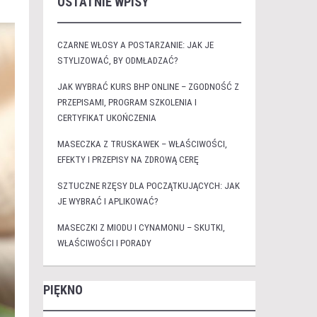
OSTATNIE WPISY
CZARNE WŁOSY A POSTARZANIE: JAK JE
STYLIZOWAĆ, BY ODMŁADZAĆ?
JAK WYBRAĆ KURS BHP ONLINE – ZGODNOŚĆ Z
PRZEPISAMI, PROGRAM SZKOLENIA I
CERTYFIKAT UKOŃCZENIA
MASECZKA Z TRUSKAWEK – WŁAŚCIWOŚCI,
EFEKTY I PRZEPISY NA ZDROWĄ CERĘ
SZTUCZNE RZĘSY DLA POCZĄTKUJĄCYCH: JAK
JE WYBRAĆ I APLIKOWAĆ?
MASECZKI Z MIODU I CYNAMONU – SKUTKI,
WŁAŚCIWOŚCI I PORADY
PIĘKNO