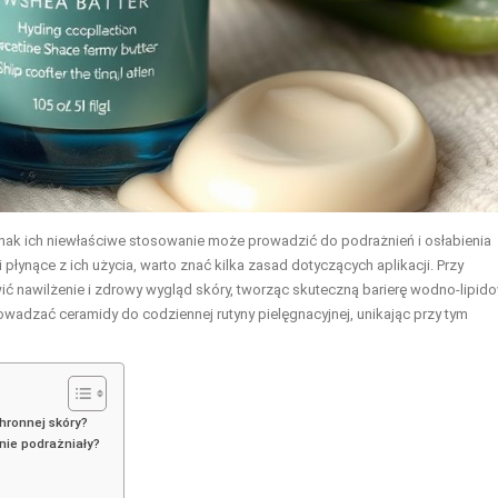
dnak ich niewłaściwe stosowanie może prowadzić do podrażnień i osłabienia
płynące z ich użycia, warto znać kilka zasad dotyczących aplikacji. Przy
nawilżenie i zdrowy wygląd skóry, tworząc skuteczną barierę wodno-lipid
owadzać ceramidy do codziennej rutyny pielęgnacyjnej, unikając przy tym
hronnej skóry?
nie podrażniały?