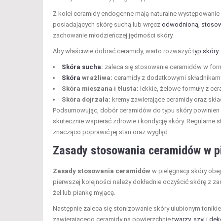
Z kolei ceramidy endogenne mają naturalne występowani
posiadających skórę suchą lub wręcz
odwodnioną, stoso
zachowanie młodzieńczej jędrności skóry.
Aby właściwie dobrać ceramidy, warto rozważyć
typ skóry
:
Skóra sucha
:
zaleca się stosowanie ceramidów w formi
Skóra
wrażliwa:
ceramidy z dodatkowymi składnikami
Skóra mieszana i tłusta:
lekkie, żelowe formuły z c
Skóra dojrzała:
kremy zawierające ceramidy oraz skład
Podsumowując, dobór ceramidów do typu skóry powinien 
skutecznie wspierać zdrowie i kondycję skóry. Regularne
znacząco poprawić jej stan oraz wygląd.
Zasady stosowania ceramidów w pi
Zasady stosowania ceramidów
w pielęgnacji skóry obe
pierwszej kolejności należy dokładnie oczyścić skórę z za
żel lub piankę myjącą.
Następnie zaleca się stonizowanie skóry ulubionym tonikie
zawierającego ceramidy na powierzchnię
twarzy, szyi i dek