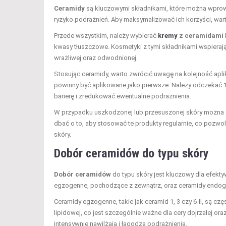
Ceramidy
są kluczowymi składnikami, które można wprowa
ryzyko podrażnień. Aby maksymalizować ich korzyści, wart
Przede wszystkim, należy wybierać
kremy
z ceramidami
kwasy tłuszczowe. Kosmetyki z tymi składnikami wspier
wrażliwej oraz odwodnionej.
Stosując ceramidy, warto zwrócić uwagę na kolejność aplika
powinny być aplikowane jako pierwsze. Należy odczekać 1
barierę i zredukować ewentualne podrażnienia.
W przypadku uszkodzonej lub przesuszonej skóry możn
dbać o to, aby stosować te produkty regularnie, co pozwo
skóry.
Dobór ceramidów do typu skóry
Dobór ceramidów
do typu skóry jest kluczowy dla efekty
egzogenne, pochodzące z zewnątrz, oraz ceramidy endoge
Ceramidy egzogenne, takie jak ceramid 1, 3 czy 6-II, są
lipidowej, co jest szczególnie ważne dla cery dojrzałej or
intensywnie nawilżają i łagodzą podrażnienia.