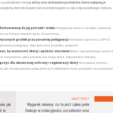
ę z potrzebami swojej
skóry oraz dobieranie produktów, które najlepiej je
 specjalistą dermatologiem lub kosmetologiem w celu odpowiedniego doboru
dostosowaną do jej potrzeb i wieku
Pielęgnacja skóry to nie tylko codzienny
ery na różnych etapach życia. Zrozumienie,...
tetycznych grudek przy porannej pielęgnacji
Rolowanie się kremu z SPF to
rannej pielęgnacji. Zbyt duża ilość produktu, pośpiech...
wać, by wzmocnić skórę i opóźnić starzenie
Wybór odpowiedniego serum d
st zrozumienie, jakie potrzeby ma Twoja skóra. Odpowiednio dobrany...
 łączyć dla skutecznej ochrony i regeneracji skóry
Stosowanie retinolu i
kty, ale nieodpowiednie połączenie tych składników może prowadzić do podrażnień
NEXT POST
ia: jak
Węgarek okienny: co to jest i jakie pełni
ać w
funkcje w izolacyjności, szczelności oraz