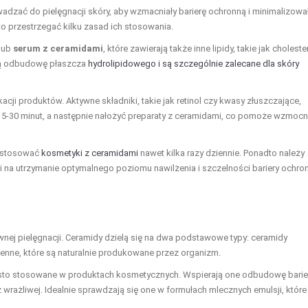
dzać do pielęgnacji skóry, aby wzmacniały barierę ochronną i minimalizowa
o przestrzegać kilku zasad ich stosowania.
lub
serum z ceramidami
, które zawierają także inne lipidy, takie jak cholester
ają odbudowę płaszcza
hydrolipidowego i są szczególnie zalecane dla skóry
cji produktów. Aktywne składniki, takie jak retinol czy kwasy złuszczające,
5-30 minut, a następnie nałożyć preparaty z ceramidami, co pomoże wzmocn
a stosować
kosmetyki z ceramidami
nawet kilka razy dziennie. Ponadto należy
li na utrzymanie optymalnego poziomu nawilżenia i szczelności bariery ochro
wnej pielęgnacji. Ceramidy dzielą się na dwa podstawowe typy: ceramidy
nne, które są naturalnie produkowane przez organizm.
 często stosowane w produktach kosmetycznych. Wspierają one odbudowę barie
az wrażliwej. Idealnie sprawdzają się one w formułach mlecznych emulsji, które