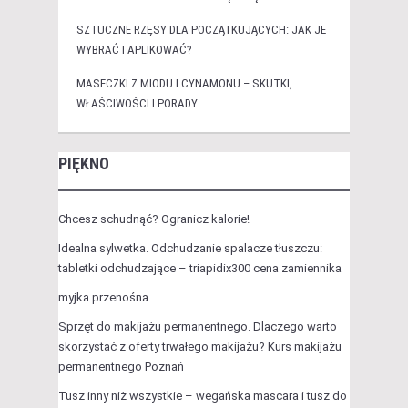
SZTUCZNE RZĘSY DLA POCZĄTKUJĄCYCH: JAK JE
WYBRAĆ I APLIKOWAĆ?
MASECZKI Z MIODU I CYNAMONU – SKUTKI,
WŁAŚCIWOŚCI I PORADY
PIĘKNO
Chcesz schudnąć? Ogranicz kalorie!
Idealna sylwetka. Odchudzanie spalacze tłuszczu:
tabletki odchudzające – triapidix300 cena zamiennika
myjka przenośna
Sprzęt do makijażu permanentnego. Dlaczego warto
skorzystać z oferty trwałego makijażu? Kurs makijażu
permanentnego Poznań
Tusz inny niż wszystkie – wegańska mascara i tusz do