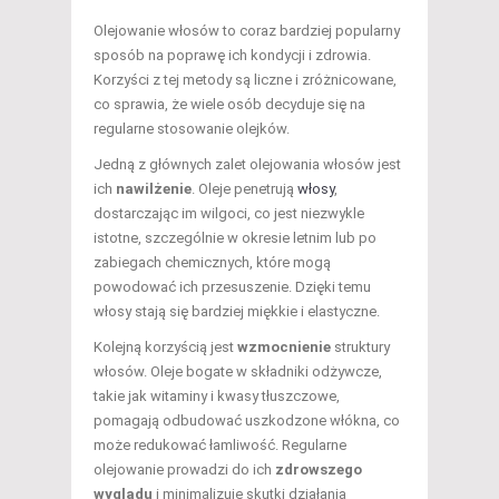
Olejowanie włosów to coraz bardziej popularny
sposób na poprawę ich kondycji i zdrowia.
Korzyści z tej metody są liczne i zróżnicowane,
co sprawia, że wiele osób decyduje się na
regularne stosowanie olejków.
Jedną z głównych zalet olejowania włosów jest
ich
nawilżenie
. Oleje penetrują
włosy
,
dostarczając im wilgoci, co jest niezwykle
istotne, szczególnie w okresie letnim lub po
zabiegach chemicznych, które mogą
powodować ich przesuszenie. Dzięki temu
włosy stają się bardziej miękkie i elastyczne.
Kolejną korzyścią jest
wzmocnienie
struktury
włosów. Oleje bogate w składniki odżywcze,
takie jak witaminy i kwasy tłuszczowe,
pomagają odbudować uszkodzone włókna, co
może redukować łamliwość. Regularne
olejowanie prowadzi do ich
zdrowszego
wyglądu
i minimalizuje skutki działania