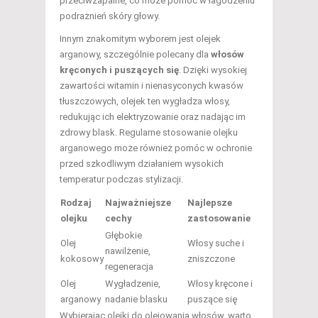
przeciwzapalne, co może pomóc w łagodzeniu
podrażnień skóry głowy.
Innym znakomitym wyborem jest olejek
arganowy, szczególnie polecany dla
włosów
kręconych i puszących się
. Dzięki wysokiej
zawartości witamin i nienasyconych kwasów
tłuszczowych, olejek ten wygładza włosy,
redukując ich elektryzowanie oraz nadając im
zdrowy blask. Regularne stosowanie olejku
arganowego może również pomóc w ochronie
przed szkodliwym działaniem wysokich
temperatur podczas stylizacji.
Rodzaj
Najważniejsze
Najlepsze
olejku
cechy
zastosowanie
Głębokie
Olej
Włosy suche i
nawilżenie,
kokosowy
zniszczone
regeneracja
Olej
Wygładzenie,
Włosy kręcone i
arganowy
nadanie blasku
puszące się
Wybierając olejki do olejowania włosów, warto