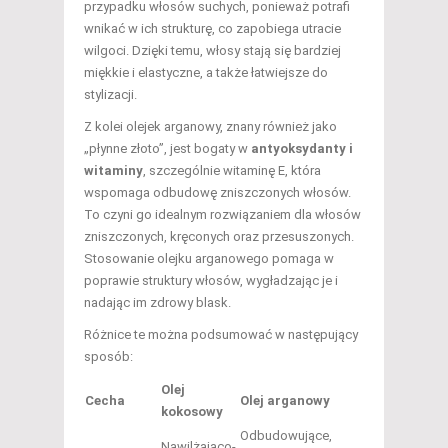
przypadku włosów suchych, ponieważ potrafi
wnikać w ich strukturę, co zapobiega utracie
wilgoci. Dzięki temu, włosy stają się bardziej
miękkie i elastyczne, a także łatwiejsze do
stylizacji.
Z kolei olejek arganowy, znany również jako
„płynne złoto”, jest bogaty w
antyoksydanty i
witaminy
, szczególnie witaminę E, która
wspomaga odbudowę zniszczonych włosów.
To czyni go idealnym rozwiązaniem dla włosów
zniszczonych, kręconych oraz przesuszonych.
Stosowanie olejku arganowego pomaga w
poprawie struktury włosów, wygładzając je i
nadając im zdrowy blask.
Różnice te można podsumować w następujący
sposób:
Olej
Cecha
Olej arganowy
kokosowy
Odbudowujące,
Nawilżająco-