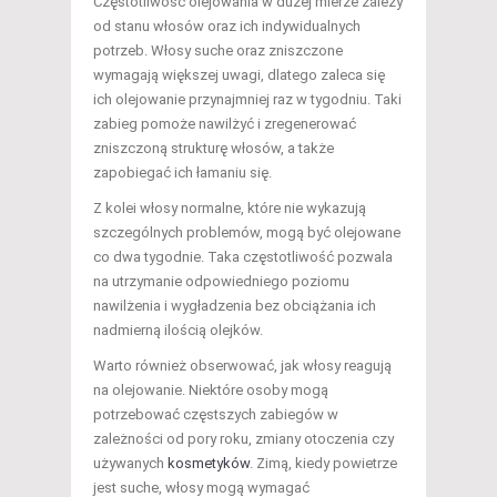
Częstotliwość olejowania w dużej mierze zależy
od stanu włosów oraz ich indywidualnych
potrzeb. Włosy suche oraz zniszczone
wymagają większej uwagi, dlatego zaleca się
ich olejowanie przynajmniej raz w tygodniu. Taki
zabieg pomoże nawilżyć i zregenerować
zniszczoną strukturę włosów, a także
zapobiegać ich łamaniu się.
Z kolei włosy normalne, które nie wykazują
szczególnych problemów, mogą być olejowane
co dwa tygodnie. Taka częstotliwość pozwala
na utrzymanie odpowiedniego poziomu
nawilżenia i wygładzenia bez obciążania ich
nadmierną ilością olejków.
Warto również obserwować, jak włosy reagują
na olejowanie. Niektóre osoby mogą
potrzebować częstszych zabiegów w
zależności od pory roku, zmiany otoczenia czy
używanych
kosmetyków
. Zimą, kiedy powietrze
jest suche, włosy mogą wymagać