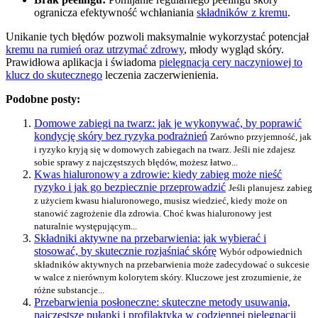
ogranicza efektywność wchłaniania
składników z kremu
.
Unikanie tych błędów pozwoli maksymalnie wykorzystać potencjał
kremu na rumień oraz utrzymać zdrowy
, młody wygląd skóry.
Prawidłowa aplikacja i świadoma
pielęgnacja cery naczyniowej to
klucz do skutecznego
leczenia zaczerwienienia.
Podobne posty:
Domowe zabiegi na twarz: jak je wykonywać, by poprawić
kondycję skóry bez ryzyka podrażnień
Zarówno przyjemność, jak
i ryzyko kryją się w domowych zabiegach na twarz. Jeśli nie zdajesz
sobie sprawy z najczęstszych błędów, możesz łatwo...
Kwas hialuronowy a zdrowie: kiedy zabieg może nieść
ryzyko i jak go bezpiecznie przeprowadzić
Jeśli planujesz zabieg
z użyciem kwasu hialuronowego, musisz wiedzieć, kiedy może on
stanowić zagrożenie dla zdrowia. Choć kwas hialuronowy jest
naturalnie występującym...
Składniki aktywne na przebarwienia: jak wybierać i
stosować, by skutecznie rozjaśniać skórę
Wybór odpowiednich
składników aktywnych na przebarwienia może zadecydować o sukcesie
w walce z nierównym kolorytem skóry. Kluczowe jest zrozumienie, że
różne substancje...
Przebarwienia posłoneczne: skuteczne metody usuwania,
najczęstsze pułapki i profilaktyka w codziennej pielęgnacji