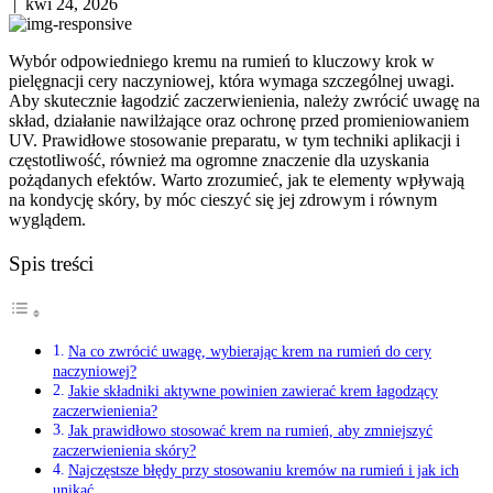
|
kwi 24, 2026
Wybór odpowiedniego kremu na rumień to kluczowy krok w
pielęgnacji cery naczyniowej, która wymaga szczególnej uwagi.
Aby skutecznie łagodzić zaczerwienienia, należy zwrócić uwagę na
skład, działanie nawilżające oraz ochronę przed promieniowaniem
UV. Prawidłowe stosowanie preparatu, w tym techniki aplikacji i
częstotliwość, również ma ogromne znaczenie dla uzyskania
pożądanych efektów. Warto zrozumieć, jak te elementy wpływają
na kondycję skóry, by móc cieszyć się jej zdrowym i równym
wyglądem.
Spis treści
Na co zwrócić uwagę, wybierając krem na rumień do cery
naczyniowej?
Jakie składniki aktywne powinien zawierać krem łagodzący
zaczerwienienia?
Jak prawidłowo stosować krem na rumień, aby zmniejszyć
zaczerwienienia skóry?
Najczęstsze błędy przy stosowaniu kremów na rumień i jak ich
unikać