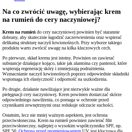
Na co zwrócić uwagę, wybierając krem
na rumień do cery naczyniowej?
Krem na rumień
do cery naczyniowej powinien być starannie
dobrany, aby skutecznie łagodzić zaczerwienienia oraz wspierać
delikatną strukturę naczyń krwionośnych. Przy wyborze takiego
produktu warto zwrócić uwagę na kilka kluczowych cech.
Po pierwsze, skład kremu jest istotny. Powinien on zawierać
substancje działające kojąco, takie jak alantoina czy pantenol, które
wspierają regenerację skóry i zmniejszają podrażnienia.
Wzmacnianie naczyń krwionośnych poprzez odpowiednie składniki
wspomaga ich elastyczność i odporność na uszkodzenia.
Po drugie, działanie nawilżające jest niezwykle ważne dla
pielęgnacji cery naczyniowej. Krem powinien dostarczać skórze
odpowiedniego nawilżenia, co pomaga w ochronie przed
czynnikami zewnętrznymi oraz redukuje odczucie suchości.
Ostatnim, lecz nie mniej ważnym aspektem, jest ochrona
przeciwsłoneczna. Krem na rumień powinien zawierać filtr
przeciwsłoneczny, najlepiej o wysokim współczynniku SPF, np.
SPF 50.
Ochrona przed promieniowaniem
UV jest kluczowa dla