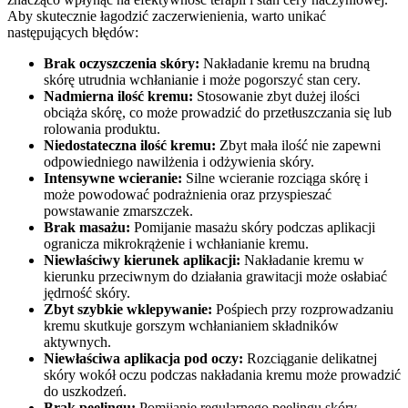
Aby skutecznie łagodzić zaczerwienienia, warto unikać
następujących błędów:
Brak oczyszczenia skóry:
Nakładanie kremu na brudną
skórę utrudnia wchłanianie i może pogorszyć stan cery.
Nadmierna ilość kremu:
Stosowanie zbyt dużej ilości
obciąża skórę, co może prowadzić do przetłuszczania się lub
rolowania produktu.
Niedostateczna ilość kremu:
Zbyt mała ilość nie zapewni
odpowiedniego nawilżenia i odżywienia skóry.
Intensywne wcieranie:
Silne wcieranie rozciąga skórę i
może powodować podrażnienia oraz przyspieszać
powstawanie zmarszczek.
Brak masażu:
Pomijanie masażu skóry podczas aplikacji
ogranicza mikrokrążenie i wchłanianie kremu.
Niewłaściwy kierunek aplikacji:
Nakładanie kremu w
kierunku przeciwnym do działania grawitacji może osłabiać
jędrność skóry.
Zbyt szybkie wklepywanie:
Pośpiech przy rozprowadzaniu
kremu skutkuje gorszym wchłanianiem składników
aktywnych.
Niewłaściwa aplikacja pod oczy:
Rozciąganie delikatnej
skóry wokół oczu podczas nakładania kremu może prowadzić
do uszkodzeń.
Brak peelingu:
Pomijanie regularnego peelingu skóry