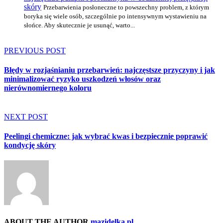
skóry
Przebarwienia posłoneczne to powszechny problem, z którym
boryka się wiele osób, szczególnie po intensywnym wystawieniu na
słońce. Aby skutecznie je usunąć, warto...
PREVIOUS POST
Błędy w rozjaśnianiu przebarwień: najczęstsze przyczyny i jak
minimalizować ryzyko uszkodzeń włosów oraz
nierównomiernego koloru
NEXT POST
Peelingi chemiczne: jak wybrać kwas i bezpiecznie poprawić
kondycję skóry
ABOUT THE AUTHOR
mazidelka.pl