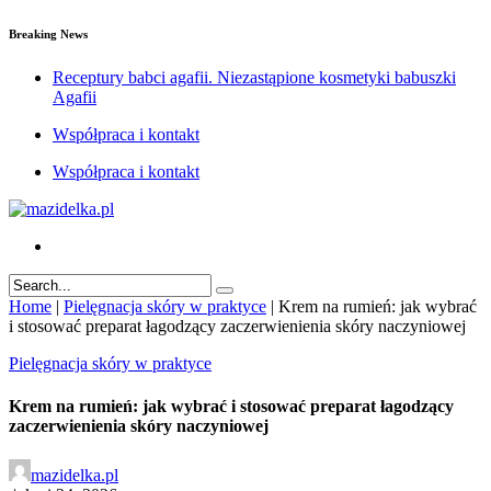
Breaking News
Receptury babci agafii. Niezastąpione kosmetyki babuszki
Agafii
Współpraca i kontakt
Współpraca i kontakt
Home
|
Pielęgnacja skóry w praktyce
|
Krem na rumień: jak wybrać
i stosować preparat łagodzący zaczerwienienia skóry naczyniowej
Pielęgnacja skóry w praktyce
Krem na rumień: jak wybrać i stosować preparat łagodzący
zaczerwienienia skóry naczyniowej
mazidelka.pl