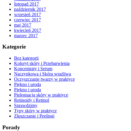
listopad 2017
październik 2017
wrzesień 2017
czerwiec 2017
maj 2017
kwiecień 2017
marzec 2017
Kategorie
Bez kategorii
Koloryt skóry i Przebarwienia
Koncentraty i Serum
Naczynkowa i Skóra wrażliwa
Oczyszczanie twarzy w praktyce
Piękno i uroda
Piękno i uroda
Pielęgnacja skóry w praktyce
Retinoidy i Retinol
Sprawdzimy
Typy skóry w praktyce
Złuszczanie i Peelingi
Porady