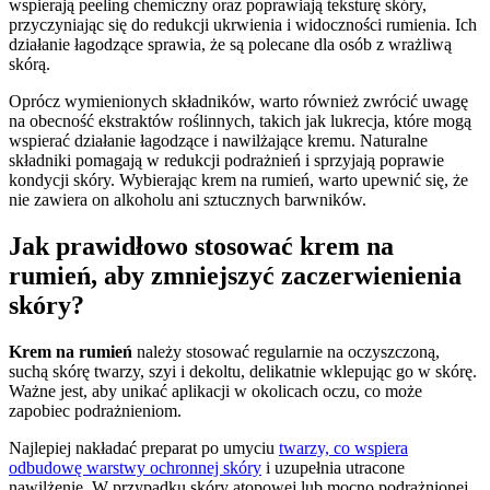
wspierają peeling chemiczny oraz poprawiają teksturę skóry,
przyczyniając się do redukcji ukrwienia i widoczności rumienia. Ich
działanie łagodzące sprawia, że są polecane dla osób z wrażliwą
skórą.
Oprócz wymienionych składników, warto również zwrócić uwagę
na obecność ekstraktów roślinnych, takich jak lukrecja, które mogą
wspierać działanie łagodzące i nawilżające kremu. Naturalne
składniki pomagają w redukcji podrażnień i sprzyjają poprawie
kondycji skóry. Wybierając krem na rumień, warto upewnić się, że
nie zawiera on alkoholu ani sztucznych barwników.
Jak prawidłowo stosować krem na
rumień, aby zmniejszyć zaczerwienienia
skóry?
Krem na rumień
należy stosować regularnie na oczyszczoną,
suchą skórę twarzy, szyi i dekoltu, delikatnie wklepując go w skórę.
Ważne jest, aby unikać aplikacji w okolicach oczu, co może
zapobiec podrażnieniom.
Najlepiej nakładać preparat po umyciu
twarzy, co wspiera
odbudowę warstwy ochronnej skóry
i uzupełnia utracone
nawilżenie. W przypadku skóry atopowej lub mocno podrażnionej,