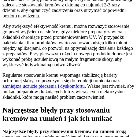
zaleca się stosowanie kremów z ektoiną co najmniej 2-3 razy
dziennie, aby ograniczyć zaostrzenia oraz utrzymać odpowiedni
poziom nawilżenia.
Aby zwiększyć efektywność kremu, można rozważyć stosowanie
go przed wyjściem na słońce, gdyż niektóre preparaty zawierają
składniki chroniące przed promieniowaniem UV. W przypadku
nakładania kilku produktów, warto zachować odstęp kilku minut
między aplikacjami, co pozwoli na optymalizację działania każdego
z preparatów. Przy pierwszym użyciu nowego produktu dobrze jest
wykonać próbę uczuleniową na małym fragmencie skóry, aby
wykluczyć indywidualną nadwrażliwość.
Regularne stosowanie kremu wspomaga stabilizację bariery
ochronnej skóry, co przyczynia się do redukcji rumienia oraz
zmniejsza uczucie pieczenia i dyskomfortu
. Ważne jest również, aby
unikać preparatów drażniących lub zawierających niekorzystne
składniki, które mogą nasilać problem zaczerwienień.
Najczęstsze błędy przy stosowaniu
kremów na rumień i jak ich unikać
Najczęstsze błędy przy stosowaniu kremów na rumień
mogą
znacząco wpłynąć na efektywność terapii i stan cery naczyniowej.