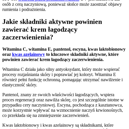
osób z cerą naczyniową, ponieważ słońce może zaostrzać objawy
rumienia i podrażnienia.
Jakie składniki aktywne powinien
zawierać krem łagodzący
zaczerwienienia?
Witamina C, witamina E, pantenol, escyna, kwas laktobionowy
oraz
kwas azelainowy
to kluczowe
składniki aktywne
, które
powinien zawierać krem łagodzący zaczerwienienia.
Witamina C działa jako silny antyoksydant, który może wspierać
procesy rozjaśniania skóry i poprawiać jej koloryt. Witamina E
również pełni funkcję ochronną, pomagając utrzymać nawilżenie i
elastyczność skóry.
Pantenol, znany ze swoich właściwości łagodzących, wspiera
proces regeneracji oraz nawilża skórę, co jest szczególnie istotne w
przypadku cery naczyniowej. Escyna, pochodząca z kasztanowca,
może korzystnie wpływać na wzmocnienie naczyń krwionośnych,
co przekłada się na zmniejszenie zaczerwienień.
Kwas laktobionowy i kwas azelainowy są składnikami, które