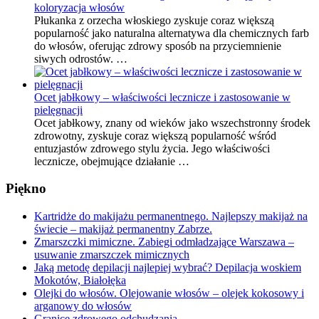
koloryzacja włosów
Płukanka z orzecha włoskiego zyskuje coraz większą
popularność jako naturalna alternatywa dla chemicznych farb
do włosów, oferując zdrowy sposób na przyciemnienie
siwych odrostów. …
Ocet jabłkowy – właściwości lecznicze i zastosowanie w
pielęgnacji
Ocet jabłkowy, znany od wieków jako wszechstronny środek
zdrowotny, zyskuje coraz większą popularność wśród
entuzjastów zdrowego stylu życia. Jego właściwości
lecznicze, obejmujące działanie …
Piękno
Kartridże do makijażu permanentnego. Najlepszy makijaż na
świecie – makijaż permanentny Zabrze.
Zmarszczki mimiczne. Zabiegi odmładzające Warszawa –
usuwanie zmarszczek mimicznych
Jaką metodę depilacji najlepiej wybrać? Depilacja woskiem
Mokotów, Białołęka
Olejki do włosów. Olejowanie włosów – olejek kokosowy i
arganowy do włosów
Granice zdrowego odchudzania.