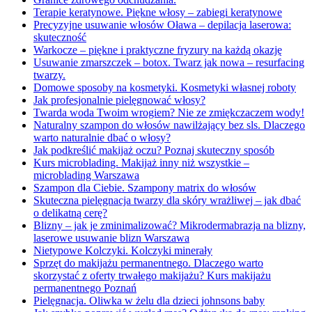
Terapie keratynowe. Piękne włosy – zabiegi keratynowe
Precyzyjne usuwanie włosów Oława – depilacja laserowa:
skuteczność
Warkocze – piękne i praktyczne fryzury na każdą okazję
Usuwanie zmarszczek – botox. Twarz jak nowa – resurfacing
twarzy.
Domowe sposoby na kosmetyki. Kosmetyki własnej roboty
Jak profesjonalnie pielęgnować włosy?
Twarda woda Twoim wrogiem? Nie ze zmiękczaczem wody!
Naturalny szampon do włosów nawilżający bez sls. Dlaczego
warto naturalnie dbać o włosy?
Jak podkreślić makijaż oczu? Poznaj skuteczny sposób
Kurs microblading. Makijaż inny niż wszystkie –
microblading Warszawa
Szampon dla Ciebie. Szampony matrix do włosów
Skuteczna pielęgnacja twarzy dla skóry wrażliwej – jak dbać
o delikatną cerę?
Blizny – jak je zminimalizować? Mikrodermabrazja na blizny,
laserowe usuwanie blizn Warszawa
Nietypowe Kolczyki. Kolczyki minerały
Sprzęt do makijażu permanentnego. Dlaczego warto
skorzystać z oferty trwałego makijażu? Kurs makijażu
permanentnego Poznań
Pielęgnacja. Oliwka w żelu dla dzieci johnsons baby