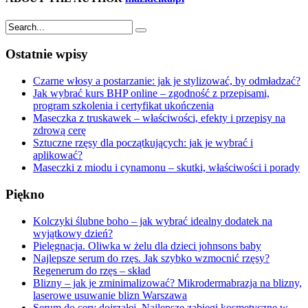
Ostatnie wpisy
Czarne włosy a postarzanie: jak je stylizować, by odmładzać?
Jak wybrać kurs BHP online – zgodność z przepisami,
program szkolenia i certyfikat ukończenia
Maseczka z truskawek – właściwości, efekty i przepisy na
zdrową cerę
Sztuczne rzęsy dla początkujących: jak je wybrać i
aplikować?
Maseczki z miodu i cynamonu – skutki, właściwości i porady
Piękno
Kolczyki ślubne boho – jak wybrać idealny dodatek na
wyjątkowy dzień?
Pielęgnacja. Oliwka w żelu dla dzieci johnsons baby
Najlepsze serum do rzęs. Jak szybko wzmocnić rzęsy?
Regenerum do rzęs – skład
Blizny – jak je zminimalizować? Mikrodermabrazja na blizny,
laserowe usuwanie blizn Warszawa
Serum do cery dojrzałej. Najlepsze zabiegi kosmetyczne w