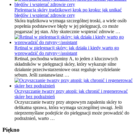
Pielęgnacja skóry trądzikowej krok po kroku: jak unikać
błędów i wspierać zdrowie cery
Skóra trądzikowa wymaga szczególnej troski, a wiele osób
popełnia podstawowe błędy w jej pielęgnacji, co może
pogarszać jej stan. Aby skutecznie wspierać zdrowie …
Retinal w pielęgnacji skóry: jak działa i kiedy warto go
wprowadzić do rutyny</assistant
Retinal, pochodna witaminy A, to jeden z kluczowych
składników w pielęgnacji skóry, który wykazuje silne
działanie przeciwstarzeniowe oraz reguluje wydzielanie
sebum. Jeśli zastanawiasz …
Oczyszczanie twarzy przy atopii: jak chronić i regenerować
skórę bez podrażnień
Oczyszczanie twarzy przy atopowym zapaleniu skóry to
delikatna sprawa, która wymaga szczególnej uwagi. Jeśli
nieprzemyślane podejście do pielęgnacji może prowadzić do
podrażnień, warto …
Piękno