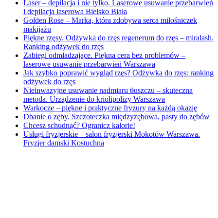
Laser – depilacja i nie tylko. Laserowe usuwanie przebarwień
i depilacja laserowa Bielsko Biała
Golden Rose – Marka, która zdobywa serca miłośniczek
makijażu
Piękne rzęsy. Odżywka do rzęs regenerum do rzęs – miralash.
Ranking odżywek do rzęs
Zabiegi odmładzające. Piękna cera bez problemów –
laserowe usuwanie przebarwień Warszawa
Jak szybko poprawić wygląd rzęs? Odżywka do rzęs: ranking
odżywek do rzęs
Nieinwazyjne usuwanie nadmiaru tłuszczu – skuteczna
metoda. Urządzenie do kriolipolizy Warszawa
Warkocze – piękne i praktyczne fryzury na każdą okazję
Dbanie o zęby. Szczoteczka międzyzębowa, pasty do zębów
Chcesz schudnąć? Ogranicz kalorie!
Usługi fryzjerskie – salon fryzjerski Mokotów Warszawa.
Fryzjer damski Kostuchna