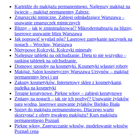
Kartridże do makijażu permanentnego. Najlepszy makijaż na
świecie – makijaż permanentny Zabrze.
Zmarszczki mimiczne. Zabiegi odmładzające Warszawa –
usuwanie zmarszczek mimicznych
Blizny – jak je zminimalizować? Mikrodermabrazja na blizny,
laserowe usuwanie blizn Warszawa
Jak poprawić wygląd nóg? Laserowe zamykanie naczynek na
nogach – Wrocław, Warszawa
Nietypowe Kolczyki. Kolczyki minerały
Najlepsze tabletki na odchudzanie. Dieta to nie wszystko –
ranking tabletek na odchudzanie.
Domowe sposoby na kosmetyki. Kosmetyki własnej roboty
Makijaż. Salon kosmetyczny Warszawa Ursynów – makijaż
permanentny brwi i ust
Zakupy kosmetyków. Internetowy sklep z kosmetykami,
pudełka na kosmetyki
Terapie keratynowe. Piękne włosy – zabiegi keratynowe
Zmiany na nogach – jak się ich pozbyć? Usuwanie żylaków
parą wodną, laserowe usuwanie żylaków Bielsko Biała
Sprzęt do makijażu permanentnego. Dlaczego warto
skorzystać z oferty trwałego makijażu? Kurs makijażu
permanentnego Poznań
Piękne włosy. Zagęszczanie włosów, modelowanie włosów
Poznań cena