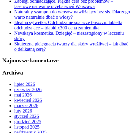
Zabiegi odmładzające. Piękna cera bez problemów –
laserowe usuwanie przebarwień Warszawa
Naturalny szampon do włosów nawilżający bez sls. Dlaczego
warto naturalnie dbać o włosy?
Idealna sylwetka. Odchudzanie spalacze tłuszczu: tabletki
odchudzające – triapidix300 cena zamiennika
Nevskaya kosmetika. Dziegięć – niezastąpiony w leczeniu
skóry
Skuteczna pielęgnacja twarzy dla skóry wrażliwej – jak dbać
o delikatną cerę?
Najnowsze komentarze
Archiwa
lipiec 2026
czerwiec 2026
maj 2026
kwiecień 2026
marzec 2026
luty 2026
styczeń 2026
grudzień 2025
listopad 2025
październik 2025