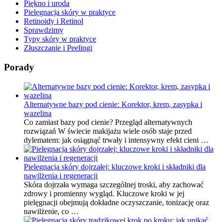
Piękno i uroda
Pielęgnacja skóry w praktyce
Retinoidy i Retinol
Sprawdzimy
Typy skóry w praktyce
Złuszczanie i Peelingi
Porady
Alternatywne bazy pod cienie: Korektor, krem, zasypka i
wazelina
Co zamiast bazy pod cienie? Przegląd alternatywnych
rozwiązań W świecie makijażu wiele osób staje przed
dylematem: jak osiągnąć trwały i intensywny efekt cieni …
Pielęgnacja skóry dojrzałej: kluczowe kroki i składniki dla
nawilżenia i regeneracji
Skóra dojrzała wymaga szczególnej troski, aby zachować
zdrowy i promienny wygląd. Kluczowe kroki w jej
pielęgnacji obejmują dokładne oczyszczanie, tonizację oraz
nawilżenie, co …