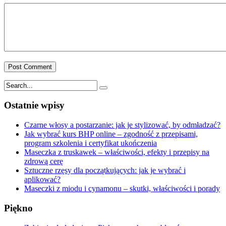
Ostatnie wpisy
Czarne włosy a postarzanie: jak je stylizować, by odmładzać?
Jak wybrać kurs BHP online – zgodność z przepisami,
program szkolenia i certyfikat ukończenia
Maseczka z truskawek – właściwości, efekty i przepisy na
zdrową cerę
Sztuczne rzęsy dla początkujących: jak je wybrać i
aplikować?
Maseczki z miodu i cynamonu – skutki, właściwości i porady
Piękno