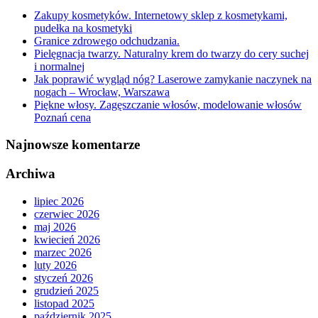
Zakupy kosmetyków. Internetowy sklep z kosmetykami,
pudełka na kosmetyki
Granice zdrowego odchudzania.
Pielęgnacja twarzy. Naturalny krem do twarzy do cery suchej
i normalnej
Jak poprawić wygląd nóg? Laserowe zamykanie naczynek na
nogach – Wrocław, Warszawa
Piękne włosy. Zagęszczanie włosów, modelowanie włosów
Poznań cena
Najnowsze komentarze
Archiwa
lipiec 2026
czerwiec 2026
maj 2026
kwiecień 2026
marzec 2026
luty 2026
styczeń 2026
grudzień 2025
listopad 2025
październik 2025