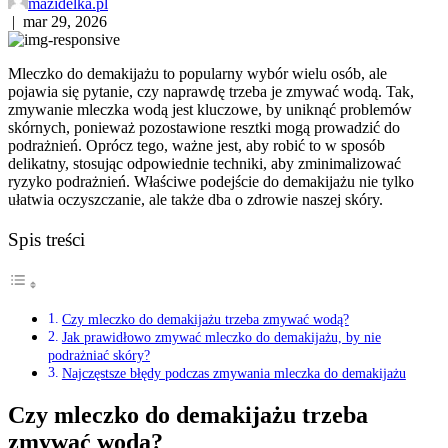
mazidelka.pl
|
mar 29, 2026
Mleczko do demakijażu to popularny wybór wielu osób, ale
pojawia się pytanie, czy naprawdę trzeba je zmywać wodą. Tak,
zmywanie mleczka wodą jest kluczowe, by uniknąć problemów
skórnych, ponieważ pozostawione resztki mogą prowadzić do
podrażnień. Oprócz tego, ważne jest, aby robić to w sposób
delikatny, stosując odpowiednie techniki, aby zminimalizować
ryzyko podrażnień. Właściwe podejście do demakijażu nie tylko
ułatwia oczyszczanie, ale także dba o zdrowie naszej skóry.
Spis treści
Czy mleczko do demakijażu trzeba zmywać wodą?
Jak prawidłowo zmywać mleczko do demakijażu, by nie
podrażniać skóry?
Najczęstsze błędy podczas zmywania mleczka do demakijażu
Czy mleczko do demakijażu trzeba
zmywać wodą?