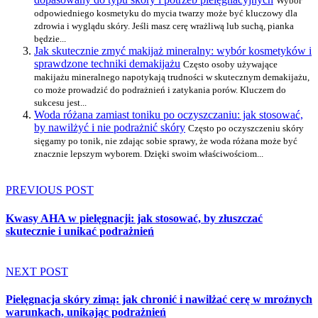
Wybór
odpowiedniego kosmetyku do mycia twarzy może być kluczowy dla
zdrowia i wyglądu skóry. Jeśli masz cerę wrażliwą lub suchą, pianka
będzie...
Jak skutecznie zmyć makijaż mineralny: wybór kosmetyków i
sprawdzone techniki demakijażu
Często osoby używające
makijażu mineralnego napotykają trudności w skutecznym demakijażu,
co może prowadzić do podrażnień i zatykania porów. Kluczem do
sukcesu jest...
Woda różana zamiast toniku po oczyszczaniu: jak stosować,
by nawilżyć i nie podrażnić skóry
Często po oczyszczeniu skóry
sięgamy po tonik, nie zdając sobie sprawy, że woda różana może być
znacznie lepszym wyborem. Dzięki swoim właściwościom...
PREVIOUS POST
Kwasy AHA w pielęgnacji: jak stosować, by złuszczać
skutecznie i unikać podrażnień
NEXT POST
Pielęgnacja skóry zimą: jak chronić i nawilżać cerę w mroźnych
warunkach, unikając podrażnień