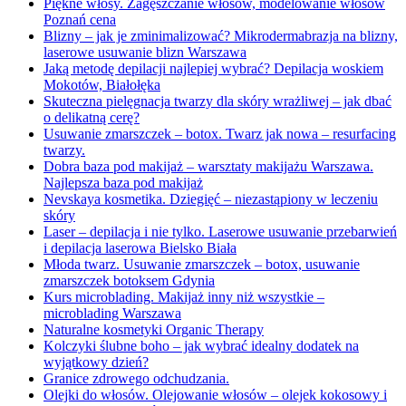
Piękne włosy. Zagęszczanie włosów, modelowanie włosów
Poznań cena
Blizny – jak je zminimalizować? Mikrodermabrazja na blizny,
laserowe usuwanie blizn Warszawa
Jaką metodę depilacji najlepiej wybrać? Depilacja woskiem
Mokotów, Białołęka
Skuteczna pielęgnacja twarzy dla skóry wrażliwej – jak dbać
o delikatną cerę?
Usuwanie zmarszczek – botox. Twarz jak nowa – resurfacing
twarzy.
Dobra baza pod makijaż – warsztaty makijażu Warszawa.
Najlepsza baza pod makijaż
Nevskaya kosmetika. Dziegięć – niezastąpiony w leczeniu
skóry
Laser – depilacja i nie tylko. Laserowe usuwanie przebarwień
i depilacja laserowa Bielsko Biała
Młoda twarz. Usuwanie zmarszczek – botox, usuwanie
zmarszczek botoksem Gdynia
Kurs microblading. Makijaż inny niż wszystkie –
microblading Warszawa
Naturalne kosmetyki Organic Therapy
Kolczyki ślubne boho – jak wybrać idealny dodatek na
wyjątkowy dzień?
Granice zdrowego odchudzania.
Olejki do włosów. Olejowanie włosów – olejek kokosowy i