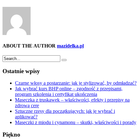
ABOUT THE AUTHOR
mazidelka.pl
Ostatnie wpisy
Czarne włosy a postarzanie: jak je stylizować, by odmładzać?
Jak wybrać kurs BHP online – zgodność z przepisami,
program szkolenia i certyfikat ukończenia
Maseczka z truskawek – właściwości, efekty i przepisy na
zdrową cerę
Sztuczne rzęsy dla początkujących: jak je wybrać i
aplikować?
Maseczki z miodu i cynamonu – skutki, właściwości i porady
Piękno