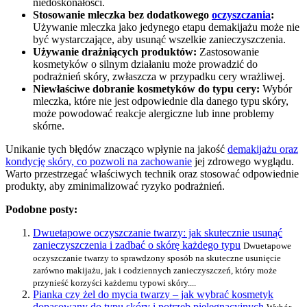
niedoskonałości.
Stosowanie mleczka bez dodatkowego
oczyszczania
:
Używanie mleczka jako jedynego etapu demakijażu może nie
być wystarczające, aby usunąć wszelkie zanieczyszczenia.
Używanie drażniących produktów:
Zastosowanie
kosmetyków o silnym działaniu może prowadzić do
podrażnień skóry, zwłaszcza w przypadku cery wrażliwej.
Niewłaściwe dobranie kosmetyków do typu cery:
Wybór
mleczka, które nie jest odpowiednie dla danego typu skóry,
może powodować reakcje alergiczne lub inne problemy
skórne.
Unikanie tych błędów znacząco wpłynie na jakość
demakijażu oraz
kondycję skóry, co pozwoli na zachowanie
jej zdrowego wyglądu.
Warto przestrzegać właściwych technik oraz stosować odpowiednie
produkty, aby zminimalizować ryzyko podrażnień.
Podobne posty:
Dwuetapowe oczyszczanie twarzy: jak skutecznie usunąć
zanieczyszczenia i zadbać o skórę każdego typu
Dwuetapowe
oczyszczanie twarzy to sprawdzony sposób na skuteczne usunięcie
zarówno makijażu, jak i codziennych zanieczyszczeń, który może
przynieść korzyści każdemu typowi skóry....
Pianka czy żel do mycia twarzy – jak wybrać kosmetyk
dopasowany do typu skóry i potrzeb pielęgnacyjnych