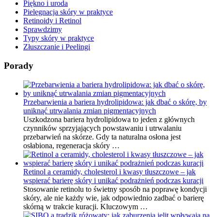
Piękno i uroda
Pielęgnacja skóry w praktyce
Retinoidy i Retinol
Sprawdzimy
Typy skóry w praktyce
Złuszczanie i Peelingi
Porady
Przebarwienia a bariera hydrolipidowa: jak dbać o skórę, by
uniknąć utrwalania zmian pigmentacyjnych
Uszkodzona bariera hydrolipidowa to jeden z głównych
czynników sprzyjających powstawaniu i utrwalaniu
przebarwień na skórze. Gdy ta naturalna osłona jest
osłabiona, regeneracja skóry …
Retinol a ceramidy, cholesterol i kwasy tłuszczowe – jak
wspierać barierę skóry i unikać podrażnień podczas kuracji
Stosowanie retinolu to świetny sposób na poprawę kondycji
skóry, ale nie każdy wie, jak odpowiednio zadbać o barierę
skórną w trakcie kuracji. Kluczowym …