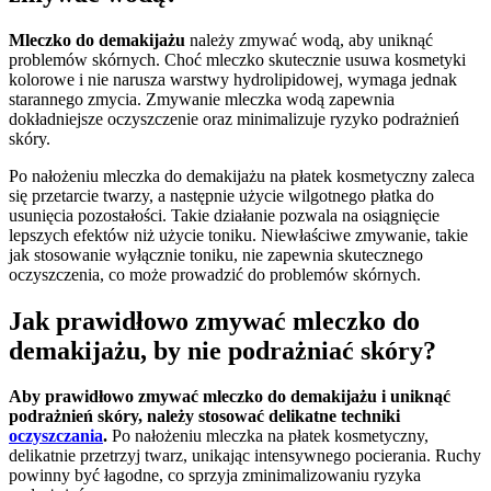
Mleczko do demakijażu
należy zmywać wodą, aby uniknąć
problemów skórnych. Choć mleczko skutecznie usuwa kosmetyki
kolorowe i nie narusza warstwy hydrolipidowej, wymaga jednak
starannego zmycia. Zmywanie mleczka wodą zapewnia
dokładniejsze oczyszczenie oraz minimalizuje ryzyko podrażnień
skóry.
Po nałożeniu mleczka do demakijażu na płatek kosmetyczny zaleca
się przetarcie twarzy, a następnie użycie wilgotnego płatka do
usunięcia pozostałości. Takie działanie pozwala na osiągnięcie
lepszych efektów niż użycie toniku. Niewłaściwe zmywanie, takie
jak stosowanie wyłącznie toniku, nie zapewnia skutecznego
oczyszczenia, co może prowadzić do problemów skórnych.
Jak prawidłowo zmywać mleczko do
demakijażu, by nie podrażniać skóry?
Aby prawidłowo zmywać mleczko do demakijażu i uniknąć
podrażnień skóry, należy stosować delikatne techniki
oczyszczania
.
Po nałożeniu mleczka na płatek kosmetyczny,
delikatnie przetrzyj twarz, unikając intensywnego pocierania. Ruchy
powinny być łagodne, co sprzyja zminimalizowaniu ryzyka