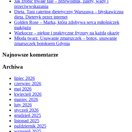
Jak zrobić trwałe fale – przewodnik, zalety, wady i
przeciwwskazania
Dieta. Tani catering dietetyczny Warszawa – błyskawiczna
dieta. Dietetyk przez internet
Golden Rose – Marka, która zdobywa serca miłośniczek
makijażu
Warkocze – piękne i praktyczne fryzury na każdą okazję
Młoda twarz. Usuwanie zmarszczek – botox, usuwanie
zmarszczek botoksem Gdynia
Najnowsze komentarze
Archiwa
lipiec 2026
czerwiec 2026
maj 2026
kwiecień 2026
marzec 2026
luty 2026
styczeń 2026
grudzień 2025
listopad 2025
październik 2025
wrzesień 2025