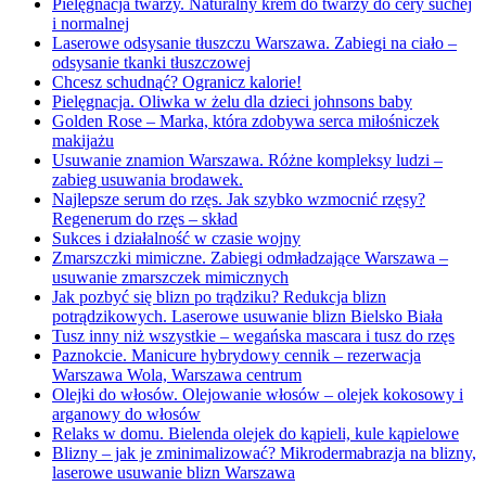
Pielęgnacja twarzy. Naturalny krem do twarzy do cery suchej
i normalnej
Laserowe odsysanie tłuszczu Warszawa. Zabiegi na ciało –
odsysanie tkanki tłuszczowej
Chcesz schudnąć? Ogranicz kalorie!
Pielęgnacja. Oliwka w żelu dla dzieci johnsons baby
Golden Rose – Marka, która zdobywa serca miłośniczek
makijażu
Usuwanie znamion Warszawa. Różne kompleksy ludzi –
zabieg usuwania brodawek.
Najlepsze serum do rzęs. Jak szybko wzmocnić rzęsy?
Regenerum do rzęs – skład
Sukces i działalność w czasie wojny
Zmarszczki mimiczne. Zabiegi odmładzające Warszawa –
usuwanie zmarszczek mimicznych
Jak pozbyć się blizn po trądziku? Redukcja blizn
potrądzikowych. Laserowe usuwanie blizn Bielsko Biała
Tusz inny niż wszystkie – wegańska mascara i tusz do rzęs
Paznokcie. Manicure hybrydowy cennik – rezerwacja
Warszawa Wola, Warszawa centrum
Olejki do włosów. Olejowanie włosów – olejek kokosowy i
arganowy do włosów
Relaks w domu. Bielenda olejek do kąpieli, kule kąpielowe
Blizny – jak je zminimalizować? Mikrodermabrazja na blizny,
laserowe usuwanie blizn Warszawa