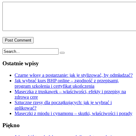
Ostatnie wpisy
Czarne włosy a postarzanie: jak je stylizować, by odmładzać?
Jak wybrać kurs BHP online – zgodność z przepisami,
program szkolenia i certyfikat ukończenia
Maseczka z truskawek – właściwości, efekty i przepisy na
zdrową cerę
Sztuczne rzęsy dla początkujących: jak je wybrać i
aplikować?
Maseczki z miodu i cynamonu – skutki, właściwości i porady
Piękno