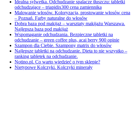
Idealna sylwetka. Odchudzanie spalacze tłuszczu: tabletki
odchudzające – triapidix300 cena zamiennika
Malowanie włosów. Koloryzacja, prostowanie włosów cena
– Poznań. Farby naturalne do włosów
Dobra baza pod makijaż – warsztaty makijażu Warszawa.
Najlepsza baza pod makijaż
Wspomaganie odchudzania. Bezpieczne tabletki na
odchudzanie – green coffee plus, acai berry 900 opinie
Szampon dla Ciebie. Szampony matrix do włosów
Najlepsze tabletki na odchudzanie. Dieta to nie wszystko –
ranking tabletek na odchudzanie.
Notino.pl. Co warto wiedzieć o tym sklepie?
Nietypowe Kolczyki. Kolczyki minerały