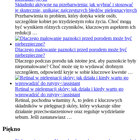
Składniki aktywne na przebarwienia: jak wybrać i stosować
je skutecznie, unikając najczęstszych błędów pielęgnacyjnych
Przebarwienia to problem, który dotyka wiele osób,
szczególnie kobiet po trzydziestym roku życia. Choć mogą
być wynikiem różnych czynników, kluczowym aspektem ich
redukcji …
Dlaczego malowanie paznokci przed porodem może być
niebezpieczne?
Dlaczego podczas porodu tak istotne jest, aby paznokcie były
niepomalowane? Choć może się to wydawać drobnym
szczegółem, odpowiedź kryje w sobie kluczowe kwestie …
Retinal w pielęgnacji skóry: jak działa i kiedy warto go
wprowadzić do rutyny</assistant
Retinal, pochodna witaminy A, to jeden z kluczowych
składników w pielęgnacji skóry, który wykazuje silne
działanie przeciwstarzeniowe oraz reguluje wydzielanie
sebum. Jeśli zastanawiasz …
Piękno