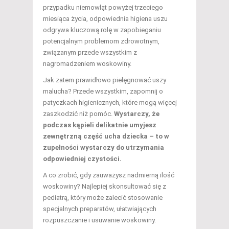
przypadku niemowląt powyżej trzeciego
miesiąca życia, odpowiednia higiena uszu
odgrywa kluczową rolę w zapobieganiu
potencjalnym problemom zdrowotnym,
związanym przede wszystkim z
nagromadzeniem woskowiny.
Jak zatem prawidłowo pielęgnować uszy
malucha? Przede wszystkim, zapomnij o
patyczkach higienicznych, które mogą więcej
zaszkodzić niż pomóc.
Wystarczy, że
podczas kąpieli delikatnie umyjesz
zewnętrzną część ucha dziecka – to w
zupełności wystarczy do utrzymania
odpowiedniej czystości.
A co zrobić, gdy zauważysz nadmierną ilość
woskowiny? Najlepiej skonsultować się z
pediatrą, który może zalecić stosowanie
specjalnych preparatów, ułatwiających
rozpuszczanie i usuwanie woskowiny.