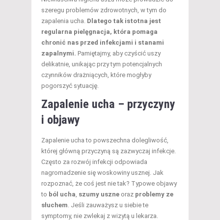
szeregu problemów zdrowotnych, w tym do
zapalenia ucha.
Dlatego tak istotna jest
regularna pielęgnacja, która pomaga
chronić nas przed infekcjami i stanami
zapalnymi.
Pamiętajmy, aby czyścić uszy
delikatnie, unikając przy tym potencjalnych
czynników drażniących, które mogłyby
pogorszyć sytuację.
Zapalenie ucha – przyczyny
i objawy
Zapalenie ucha to powszechna dolegliwość,
której główną przyczyną są zazwyczaj infekcje.
Często za rozwój infekcji odpowiada
nagromadzenie się woskowiny usznej. Jak
rozpoznać, że coś jest nie tak? Typowe objawy
to
ból ucha
,
szumy uszne
oraz
problemy ze
słuchem
. Jeśli zauważysz u siebie te
symptomy, nie zwlekaj z wizytą u lekarza.