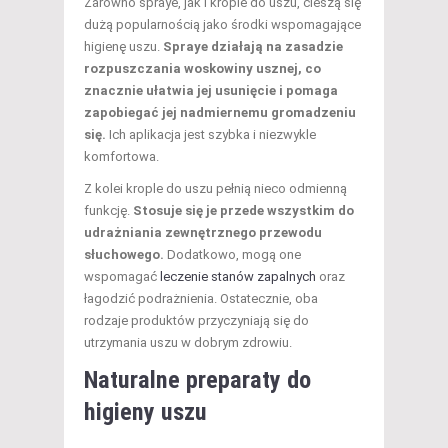
Zarówno spraye, jak i krople do uszu, cieszą się
dużą popularnością jako środki wspomagające
higienę uszu.
Spraye działają na zasadzie
rozpuszczania woskowiny usznej, co
znacznie ułatwia jej usunięcie i pomaga
zapobiegać jej nadmiernemu gromadzeniu
się.
Ich aplikacja jest szybka i niezwykle
komfortowa.
Z kolei krople do uszu pełnią nieco odmienną
funkcję.
Stosuje się je przede wszystkim do
udrażniania zewnętrznego przewodu
słuchowego.
Dodatkowo, mogą one
wspomagać
leczenie stanów zapalnych
oraz
łagodzić podrażnienia. Ostatecznie, oba
rodzaje produktów przyczyniają się do
utrzymania uszu w dobrym zdrowiu.
Naturalne preparaty do
higieny uszu