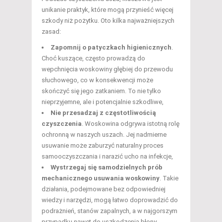
unikanie praktyk, które mogą przynieść więcej
szkody niż pożytku. Oto kilka najważniejszych
zasad:
Zapomnij o patyczkach higienicznych
.
Choć kuszące, często prowadzą do
wepchnięcia woskowiny głębiej do przewodu
słuchowego, co w konsekwencji może
skończyć się jego zatkaniem. To nie tylko
nieprzyjemne, ale i potencjalnie szkodliwe,
Nie przesadzaj z częstotliwością
czyszczenia
. Woskowina odgrywa istotną rolę
ochronną w naszych uszach. Jej nadmierne
usuwanie może zaburzyć naturalny proces
samooczyszczania i narazić ucho na infekcje,
Wystrzegaj się samodzielnych prób
mechanicznego usuwania woskowiny
. Takie
działania, podejmowane bez odpowiedniej
wiedzy i narzędzi, mogą łatwo doprowadzić do
podrażnień, stanów zapalnych, a w najgorszym
przypadku nawet do uszkodzenia błony