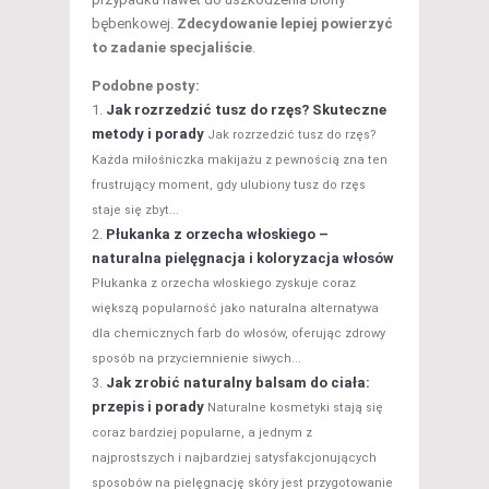
bębenkowej.
Zdecydowanie lepiej powierzyć
to zadanie specjaliście
.
Podobne posty:
Jak rozrzedzić tusz do rzęs? Skuteczne
metody i porady
Jak rozrzedzić tusz do rzęs?
Każda miłośniczka makijażu z pewnością zna ten
frustrujący moment, gdy ulubiony tusz do rzęs
staje się zbyt...
Płukanka z orzecha włoskiego –
naturalna pielęgnacja i koloryzacja włosów
Płukanka z orzecha włoskiego zyskuje coraz
większą popularność jako naturalna alternatywa
dla chemicznych farb do włosów, oferując zdrowy
sposób na przyciemnienie siwych...
Jak zrobić naturalny balsam do ciała:
przepis i porady
Naturalne kosmetyki stają się
coraz bardziej popularne, a jednym z
najprostszych i najbardziej satysfakcjonujących
sposobów na pielęgnację skóry jest przygotowanie