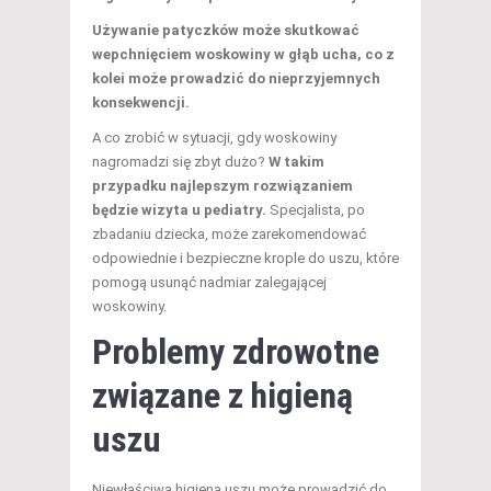
Używanie patyczków może skutkować
wepchnięciem woskowiny w głąb ucha, co z
kolei może prowadzić do nieprzyjemnych
konsekwencji.
A co zrobić w sytuacji, gdy woskowiny
nagromadzi się zbyt dużo?
W takim
przypadku najlepszym rozwiązaniem
będzie wizyta u pediatry.
Specjalista, po
zbadaniu dziecka, może zarekomendować
odpowiednie i bezpieczne krople do uszu, które
pomogą usunąć nadmiar zalegającej
woskowiny.
Problemy zdrowotne
związane z higieną
uszu
Niewłaściwa higiena uszu może prowadzić do