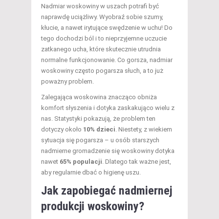
Nadmiar woskowiny w uszach potrafi być
naprawdę uciążliwy. Wyobraź sobie szumy,
kłucie, a nawet irytujące swędzenie w uchu! Do
tego dochodzi ból i to nieprzyjemne uczucie
zatkanego ucha, które skutecznie utrudnia
normalne funkcjonowanie. Co gorsza, nadmiar
woskowiny często pogarsza słuch, a to już
poważny problem.
Zalegająca woskowina znacząco obniża
komfort słyszenia i dotyka zaskakująco wielu z
nas. Statystyki pokazują, że problem ten
dotyczy około
10% dzieci
. Niestety, z wiekiem
sytuacja się pogarsza – u osób starszych
nadmierne gromadzenie się woskowiny dotyka
nawet
65% populacji
. Dlatego tak ważne jest,
aby regularnie dbać o higienę uszu.
Jak zapobiegać nadmiernej
produkcji woskowiny?