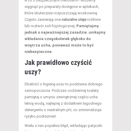
A co z bezpiecznymi metodami? Możemy
sięgnąć po preparaty dostępne w aptekach,
które skutecznie rozpuszczają woskowinę.
Często zawierają one
naturalne oleje
roślinne
lub roztwór soli fizjologicznej.
Pamiętajmy
jednak o najważniejszej zasadzie: unikajmy
wkładania czegokolwiek głęboko do
wnętrza ucha, ponieważ może to być
niebezpieczne.
Jak prawidłowo czyścić
uszy?
Dbałość o higienę uszu to podstawa dobrego
samopoczucia. Podczas codziennej toalety
pamiętaj o umyciu zewnętrznej części ucha
letnią wodą, najlepiej z dodatkiem łagodnego
detergentu o neutralnym pH, co zminimalizuje
ryzyko podrażnień.
Wielu z nas popełnia błąd, wkładając patyczki