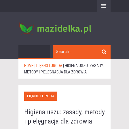
HOME
|
PIĘKNO I URODA
|
HIGIENA USZU: ZASADY,
METODY I PIELĘGNACJA DLA ZDROWIA
PIĘKNO I URODA
Higiena uszu: zasady, metody
i pielęgnacja dla zdrowia