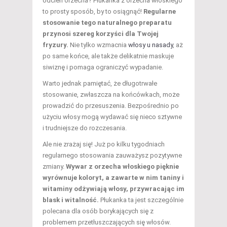
odcień orzecha? Płukanka z orzecha włoskiego
to prosty sposób, by to osiągnąć!
Regularne
stosowanie tego naturalnego preparatu
przynosi szereg korzyści dla Twojej
fryzury.
Nie tylko wzmacnia
włosy u nasady
, aż
po same końce, ale także delikatnie maskuje
siwiznę i pomaga ograniczyć wypadanie.
Warto jednak pamiętać, że długotrwałe
stosowanie, zwłaszcza na końcówkach, może
prowadzić do przesuszenia. Bezpośrednio po
użyciu włosy mogą wydawać się nieco sztywne
i trudniejsze do rozczesania.
Ale nie zrażaj się! Już po kilku tygodniach
regularnego stosowania zauważysz pozytywne
zmiany.
Wywar z orzecha włoskiego pięknie
wyrównuje koloryt, a zawarte w nim taniny i
witaminy odżywiają włosy, przywracając im
blask i witalność.
Płukanka ta jest szczególnie
polecana dla osób borykających się z
problemem przetłuszczających się włosów.