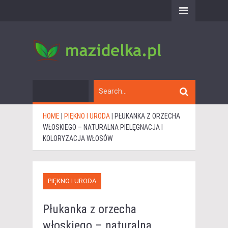
HOME
|
PIĘKNO I URODA
|
PŁUKANKA Z ORZECHA
WŁOSKIEGO – NATURALNA PIELĘGNACJA I
KOLORYZACJA WŁOSÓW
PIĘKNO I URODA
Płukanka z orzecha
włoskiego – naturalna