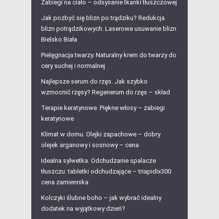
Zabiegi na ciało – odsysanie tkanki tłuszczowej
Jak pozbyć się blizn po trądziku? Redukcja
blizn potrądzikowych. Laserowe usuwanie blizn
Bielsko Biała
Pielęgnacja twarzy. Naturalny krem do twarzy do
cery suchej i normalnej
Najlepsze serum do rzęs. Jak szybko
wzmocnić rzęsy? Regenerum do rzęs – skład
Terapie keratynowe. Piękne włosy – zabiegi
keratynowe
Klimat w domu. Olejki zapachowe – dobry
olejek arganowy i sosnowy – cena
Idealna sylwetka. Odchudzanie spalacze
tłuszczu: tabletki odchudzające – triapidix300
cena zamiennika
Kolczyki ślubne boho – jak wybrać idealny
dodatek na wyjątkowy dzień?