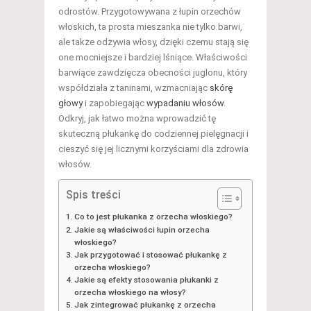
odrostów. Przygotowywana z łupin orzechów
włoskich, ta prosta mieszanka nie tylko barwi,
ale także odżywia włosy, dzięki czemu stają się
one mocniejsze i bardziej lśniące. Właściwości
barwiące zawdzięcza obecności juglonu, który
współdziała z taninami, wzmacniając
skórę
głowy
i zapobiegając
wypadaniu włosów
.
Odkryj, jak łatwo można wprowadzić tę
skuteczną płukankę do codziennej pielęgnacji i
cieszyć się jej licznymi korzyściami dla zdrowia
włosów.
Spis treści
Co to jest płukanka z orzecha włoskiego?
Jakie są właściwości łupin orzecha
włoskiego?
Jak przygotować i stosować płukankę z
orzecha włoskiego?
Jakie są efekty stosowania płukanki z
orzecha włoskiego na włosy?
Jak zintegrować płukankę z orzecha