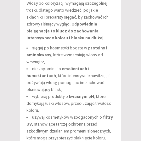
Włosy po koloryzacji wymagają szczególnej
troski, dlatego warto wiedzieć, po jakie
składniki i preparaty sięgać, by zachować ich
zdrowy i lśniący wygląd.
Odpowiednia
pielęgnacja to klucz do zachowania
intensywnego koloru i blasku na dłużej.
sięgaj po kosmetyki bogate w
proteiny i
aminokwasy
, które wzmacniają włosy od
wewnątrz,
nie zapominaj o
emolientach i
humektantach
, które intensywnie nawilżają i
odżywiają włosy, pomagając im zachować
olśniewający blask,
wybieraj produkty o
kwaśnym pH
, które
domykają łuski włosów, przedłużając trwałość
koloru,
używaj kosmetyków wzbogaconych o
filtry
UV
, stanowiące tarczę ochronną przed
szkodliwym działaniem promieni słonecznych,
które mogą przyspieszyć blaknięcie koloru,