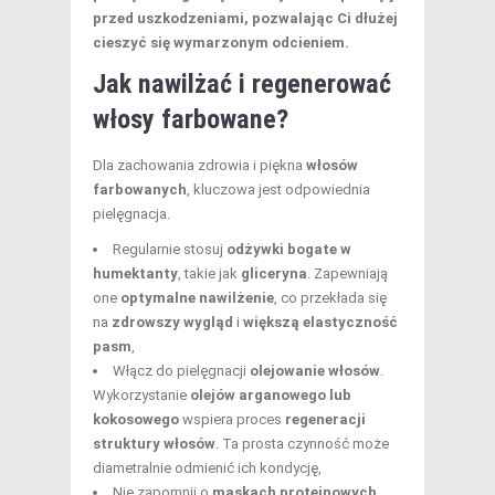
przed uszkodzeniami, pozwalając Ci dłużej
cieszyć się wymarzonym odcieniem.
Jak nawilżać i regenerować
włosy farbowane?
Dla zachowania zdrowia i piękna
włosów
farbowanych
, kluczowa jest odpowiednia
pielęgnacja.
Regularnie stosuj
odżywki bogate w
humektanty
, takie jak
gliceryna
. Zapewniają
one
optymalne nawilżenie
, co przekłada się
na
zdrowszy wygląd
i
większą elastyczność
pasm
,
Włącz do pielęgnacji
olejowanie włosów
.
Wykorzystanie
olejów arganowego lub
kokosowego
wspiera proces
regeneracji
struktury włosów
. Ta prosta czynność może
diametralnie odmienić ich kondycję,
Nie zapomnij o
maskach proteinowych
.