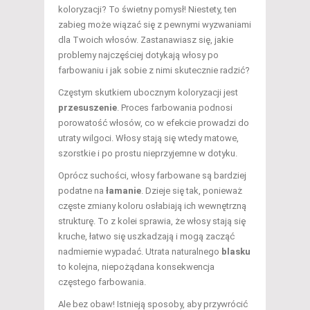
koloryzacji? To świetny pomysł! Niestety, ten
zabieg może wiązać się z pewnymi wyzwaniami
dla Twoich włosów. Zastanawiasz się, jakie
problemy najczęściej dotykają włosy po
farbowaniu i jak sobie z nimi skutecznie radzić?
Częstym skutkiem ubocznym koloryzacji jest
przesuszenie
. Proces farbowania podnosi
porowatość włosów, co w efekcie prowadzi do
utraty wilgoci. Włosy stają się wtedy matowe,
szorstkie i po prostu nieprzyjemne w dotyku.
Oprócz suchości, włosy farbowane są bardziej
podatne na
łamanie
. Dzieje się tak, ponieważ
częste zmiany koloru osłabiają ich wewnętrzną
strukturę. To z kolei sprawia, że włosy stają się
kruche, łatwo się uszkadzają i mogą zacząć
nadmiernie wypadać. Utrata naturalnego
blasku
to kolejna, niepożądana konsekwencja
częstego farbowania.
Ale bez obaw! Istnieją sposoby, aby przywrócić