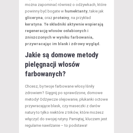
można zapominać również o odżywkach, które
powinny być bogate w
humektanty
, takie jak
gliceryna
, oraz
proteiny
, na przykład
keratyna
.
Te składniki aktywnie wspierają
regenerację włosów osłabionych i
zniszczonych w wyniku farbowania,
przywracając im blask i zdrowy wygląd.
Jakie są domowe metody
pielęgnacji włosów
farbowanych?
Chcesz, by twoje farbowane włosy lśniły
zdrowiem? Sięgnij po sprawdzone, domowe
metody! Odżywcze olejowanie, płukanki octowe
przywracające blask, czy maseczki z darów
natury to tylko niektóre z trików, które możesz
włączyć do swojej rutyny. Pamiętaj, kluczem jest
regularne nawilżanie – to podstawa!