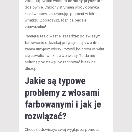
zafunduj swoim włosom
chłodny prysznic
–
dosłownie! Chłodny strumień wody domyka
łuski włosów, zatrzymując pigment w ich
wnętrzu. Zobaczysz, różnica będzie
zauważalna!
Pamiętaj też o ważnej zasadzie: po świeżym
farbowaniu odczekaj przynajmniej
dwa dni
,
zanim umyjesz włosy. Pozwól kolorowi w pełni
się utrwalić i wniknąć we włosy. To da mu
solidną podstawę, by zachować blask na
dłużej.
Jakie są typowe
problemy z
włosami
farbowanymi
i jak je
rozwiązać?
Chcesz odświeżyć swój wygląd za pomocą