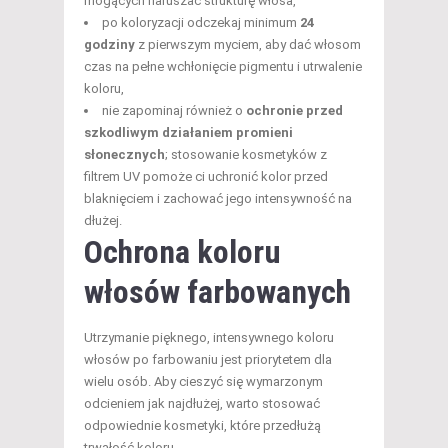
mogących naruszać strukturę włosa,
po koloryzacji odczekaj minimum
24
godziny
z pierwszym myciem, aby dać włosom
czas na pełne wchłonięcie pigmentu i utrwalenie
koloru,
nie zapominaj również o
ochronie przed
szkodliwym działaniem promieni
słonecznych
; stosowanie kosmetyków z
filtrem UV pomoże ci uchronić kolor przed
blaknięciem i zachować jego intensywność na
dłużej.
Ochrona koloru
włosów farbowanych
Utrzymanie pięknego, intensywnego koloru
włosów po farbowaniu jest priorytetem dla
wielu osób. Aby cieszyć się wymarzonym
odcieniem jak najdłużej, warto stosować
odpowiednie kosmetyki, które przedłużą
trwałość koloru.