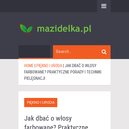
HOME
|
PIĘKNO I URODA
|
JAK DBAĆ O WŁOSY
FARBOWANE? PRAKTYCZNE PORADY I TECHNIKI
PIELĘGNACJI
PIĘKNO I URODA
Jak dbać o włosy
farbowane? Praktyczne