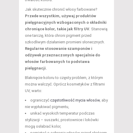
Jak skutecznie chronić włosy farbowane?
Przede wszystkim, używaj produktów
pielęgnacyjnych wzbogaconych o składniki
chroniące kolor, takie jak filtry UV.
Stanowią
one tarczę, która chroni pigment przed
szkodliwym działaniem promieni słonecznych.
Regularne stosowanie szamponów i
odżywek przeznaczonych specjalnie do
włosów farbowanych to podstawa
pielęgnacji.
Blaknięcie koloru to częsty problem, z którym
można walczyć. Oprócz kosmetyków z filtrami
UV, warto:
ograniczyć
częstotliwość mycia włosów
, aby
nie wypłukiwać pigmentu,
unikać wysokich temperatur podczas
stylizacji – suszarki, prostownice i lokówki
mogą osłabiać kolor,
pamiętać o ochronie włosów przed słońcem,