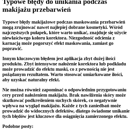
Typowe błędy do unikania podczas
makijażu przebarwień
Typowe błędy makijażowe
podczas maskowania przebarwień
mogą zrujnować nawet najlepiej dobrane kosmetyki. Wśród
najczęstszych pułapek, które warto unikać, znajduje się użycie
niewłaściwego koloru korektora. Niezgodność odcienia z
karnacją może pogorszyć efekt maskowania, zamiast go
poprawić.
Innym kluczowym błędem jest aplikacja zbyt dużej ilości
produktu. Zbyt intensywne nałożenie korektora lub podkładu
może prowadzić do efektu maski, co z pewnością nie jest
pożądanym rezultatem. Warto stosować umiarkowane ilości,
aby uzyskać naturalny efekt.
Nie można również zapominać o odpowiednim przygotowaniu
cery przed nałożeniem makijażu. Brak nawilżenia skóry może
skutkować podkreśleniem suchych skórek, co negatywnie
wpływa na wygląd makijażu. Każde z tych zaniedbań może
prowadzić do widocznych defektów, dlatego świadome unikanie
tych błędów jest kluczowe dla osiągnięcia zamierzonego efektu.
Podobne posty: