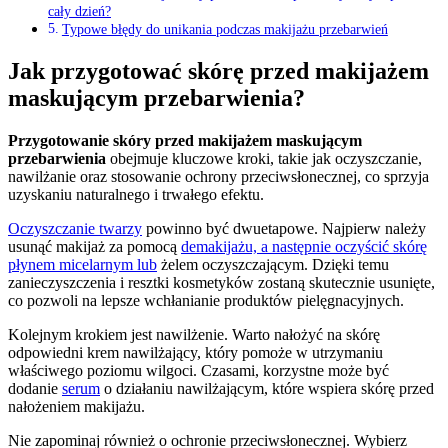
cały dzień?
Typowe błędy do unikania podczas makijażu przebarwień
Jak przygotować skórę przed makijażem
maskującym przebarwienia?
Przygotowanie skóry przed makijażem maskującym
przebarwienia
obejmuje kluczowe kroki, takie jak oczyszczanie,
nawilżanie oraz stosowanie ochrony przeciwsłonecznej, co sprzyja
uzyskaniu naturalnego i trwałego efektu.
Oczyszczanie twarzy
powinno być dwuetapowe. Najpierw należy
usunąć makijaż za pomocą
demakijażu, a następnie oczyścić skórę
płynem micelarnym lub
żelem oczyszczającym. Dzięki temu
zanieczyszczenia i resztki kosmetyków zostaną skutecznie usunięte,
co pozwoli na lepsze wchłanianie produktów pielęgnacyjnych.
Kolejnym krokiem jest nawilżenie. Warto nałożyć na skórę
odpowiedni krem nawilżający, który pomoże w utrzymaniu
właściwego poziomu wilgoci. Czasami, korzystne może być
dodanie
serum
o działaniu nawilżającym, które wspiera skórę przed
nałożeniem makijażu.
Nie zapominaj również o ochronie przeciwsłonecznej. Wybierz