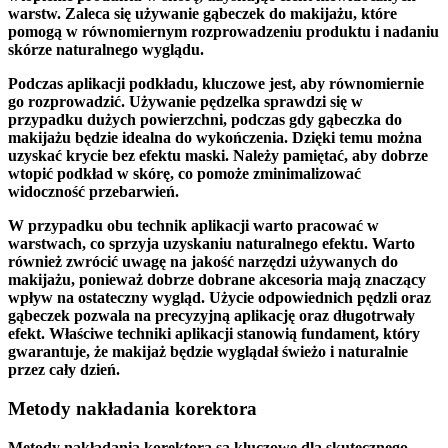
warstw. Zaleca się używanie gąbeczek do makijażu, które
pomogą w równomiernym rozprowadzeniu produktu i nadaniu
skórze naturalnego wyglądu.
Podczas aplikacji podkładu, kluczowe jest, aby równomiernie
go rozprowadzić. Używanie pędzelka sprawdzi się w
przypadku dużych powierzchni, podczas gdy gąbeczka do
makijażu będzie idealna do wykończenia. Dzięki temu można
uzyskać krycie bez efektu maski. Należy pamiętać, aby dobrze
wtopić podkład w skórę, co pomoże zminimalizować
widoczność przebarwień.
W przypadku obu technik aplikacji warto pracować w
warstwach, co sprzyja uzyskaniu naturalnego efektu. Warto
również zwrócić uwagę na jakość narzędzi używanych do
makijażu, ponieważ dobrze dobrane akcesoria mają znaczący
wpływ na ostateczny wygląd. Użycie odpowiednich pędzli oraz
gąbeczek pozwala na precyzyjną aplikację oraz długotrwały
efekt. Właściwe techniki aplikacji stanowią fundament, który
gwarantuje, że makijaż będzie wyglądał świeżo i naturalnie
przez cały dzień.
Metody nakładania korektora
Metody nakładania korektora
są kluczowe dla skutecznego