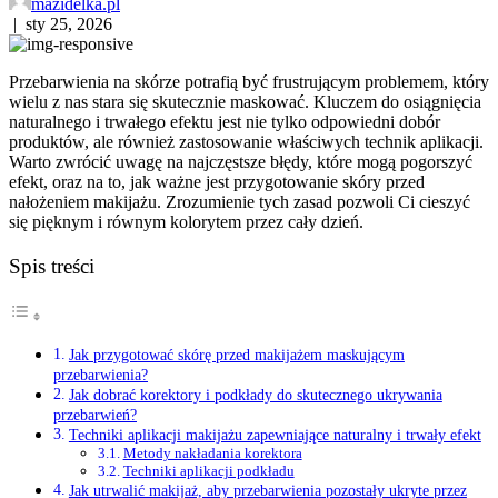
mazidelka.pl
|
sty 25, 2026
Przebarwienia na skórze potrafią być frustrującym problemem, który
wielu z nas stara się skutecznie maskować. Kluczem do osiągnięcia
naturalnego i trwałego efektu jest nie tylko odpowiedni dobór
produktów, ale również zastosowanie właściwych technik aplikacji.
Warto zwrócić uwagę na najczęstsze błędy, które mogą pogorszyć
efekt, oraz na to, jak ważne jest przygotowanie skóry przed
nałożeniem makijażu. Zrozumienie tych zasad pozwoli Ci cieszyć
się pięknym i równym kolorytem przez cały dzień.
Spis treści
Jak przygotować skórę przed makijażem maskującym
przebarwienia?
Jak dobrać korektory i podkłady do skutecznego ukrywania
przebarwień?
Techniki aplikacji makijażu zapewniające naturalny i trwały efekt
Metody nakładania korektora
Techniki aplikacji podkładu
Jak utrwalić makijaż, aby przebarwienia pozostały ukryte przez