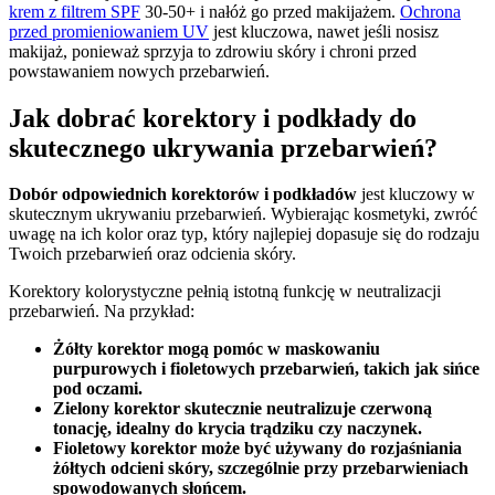
krem z filtrem SPF
30-50+ i nałóż go przed makijażem.
Ochrona
przed promieniowaniem UV
jest kluczowa, nawet jeśli nosisz
makijaż, ponieważ sprzyja to zdrowiu skóry i chroni przed
powstawaniem nowych przebarwień.
Jak dobrać korektory i podkłady do
skutecznego ukrywania przebarwień?
Dobór odpowiednich korektorów i podkładów
jest kluczowy w
skutecznym ukrywaniu przebarwień. Wybierając kosmetyki, zwróć
uwagę na ich kolor oraz typ, który najlepiej dopasuje się do rodzaju
Twoich przebarwień oraz odcienia skóry.
Korektory kolorystyczne pełnią istotną funkcję w neutralizacji
przebarwień. Na przykład:
Żółty korektor
mogą pomóc w maskowaniu
purpurowych i fioletowych przebarwień, takich jak sińce
pod oczami.
Zielony korektor
skutecznie neutralizuje czerwoną
tonację, idealny do krycia trądziku czy naczynek.
Fioletowy korektor
może być używany do rozjaśniania
żółtych odcieni skóry, szczególnie przy przebarwieniach
spowodowanych słońcem.