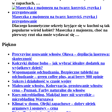
w zapachach, …
Maseczka z majonezu na twarz: korzyści, ryzyka i
przygotowanie
Dlaczego kosmetyczne sekrety kryjące się w kuchni są tak
popularne wśród kobiet? Maseczka z majonezu, choć na
pierwszy rzut oka może wydawać się …
Piękno
Precyzyjne usuwanie włosów Oława – depilacja laserowa:
skuteczność
Kolczyki ślubne boho – jak wybrać idealny dodatek na
wyjątkowy dzień?
Wspomaganie odchudzania. Bezpieczne tabletki na
odchudzanie – green coffee plus, acai berry 900 opinie
Sukces i działalność w czasie wojny
Malowanie włosów. Koloryzacja, prostowanie włosów
cena – Poznań. Farby naturalne do włosów
Kurs microblading. Makijaż inny niż wszystkie –
microblading Warszawa
Klimat w domu. Olejki zapachowe – dobry olejek
arganowy i sosnowy – cena