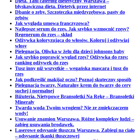
Dieta. Tani catering dietetyczny Warszawa –
błyskawiczna dieta. Dietetyk przez internet
Dbanie o zęby. Szczoteczka międzyzębowa, pasty do
zębów
Jak wygląda umowa franczyzowa?
Najlepsze serum do rzęs. Jak szybko wzmocnić rzęsy?
Regenerum do rzęs – skład
Odżywka koloryzująca do włosów. Koloruj i odżywiaj
włosy
Pielęgnacja. Oliwka w żelu dla dzieci johnsons baby
Jak szybko poprawić wygląd rzęs? Odżywka do rzęs:
ranking odżywek do rzęs
Tusz inny niż wszystkie – wegańska mascara i tusz do
rzęs
Jak podkreślić makijaż oczu? Poznaj skuteczny sposób
Pielęgnacja twarzy. Naturalny krem do twarzy do cery
suchej i normalnej
Biżuteria. Nietypowe Bransoletki Na Rękę – Bransoletki
Minerały
Twarda woda Twoim wrogiem? Nie ze zmiękczaczem
wody!
Usuwanie znamion Warszawa. Różne kompleksy ludzi –
zabieg usuwania brodawek.
Laserowe odsysanie tłuszczu Warszawa. Zabiegi na ciało
– odsysanie tkanki tłuszczowej