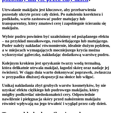
Utrwalanie makijażu
jest kluczowe, aby przebarwienia
pozostały ukryte przez cały dzień. Po nałożeniu korektora i
podkładu, warto zastosować puder matujący lub
transparentny, który zmatowi cerę i zapobiegnie ścieraniu się
makijażu.
Wybór pudru powinien być uzależniony od pożądanego efektu
– na przykład mozaikowego, rozświetlającego lub matującego.
Puder należy nakładać równomiernie, idealnie dużym pędzlem,
a w miejscach wymagających mocniejszego krycia można
wykorzystać gąbeczkę, nakładając dodatkową warstwę pudru.
Kolejnym krokiem jest spryskanie twarzy wodą termalną,
która delikatnie utrwala makijaż, łagodzi skórę oraz nadaje jej
świeżości. W ciągu dnia warto dokonywać poprawek, zwłaszcza
w przypadku dłuższej ekspozycji na słońce lub wilgoć.
Unikaj nakładania zbyt grubych warstw kosmetyków, by nie
uzyskać efektu ciężkiego lub pudrowego makijażu, który
mógłby podkreślać niedoskonałości cery. Odpowiednie
nawilżenie i pielęgnacja skóry przed nałożeniem makijażu
również wpływają na jego trwałość i wygląd przez cały dzień.