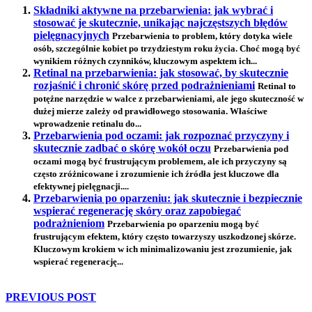
Składniki aktywne na przebarwienia: jak wybrać i
stosować je skutecznie, unikając najczęstszych błędów
pielęgnacyjnych
Przebarwienia to problem, który dotyka wiele
osób, szczególnie kobiet po trzydziestym roku życia. Choć mogą być
wynikiem różnych czynników, kluczowym aspektem ich...
Retinal na przebarwienia: jak stosować, by skutecznie
rozjaśnić i chronić skórę przed podrażnieniami
Retinal to
potężne narzędzie w walce z przebarwieniami, ale jego skuteczność w
dużej mierze zależy od prawidłowego stosowania. Właściwe
wprowadzenie retinalu do...
Przebarwienia pod oczami: jak rozpoznać przyczyny i
skutecznie zadbać o skórę wokół oczu
Przebarwienia pod
oczami mogą być frustrującym problemem, ale ich przyczyny są
często zróżnicowane i zrozumienie ich źródła jest kluczowe dla
efektywnej pielęgnacji....
Przebarwienia po oparzeniu: jak skutecznie i bezpiecznie
wspierać regenerację skóry oraz zapobiegać
podrażnieniom
Przebarwienia po oparzeniu mogą być
frustrującym efektem, który często towarzyszy uszkodzonej skórze.
Kluczowym krokiem w ich minimalizowaniu jest zrozumienie, jak
wspierać regenerację...
PREVIOUS POST