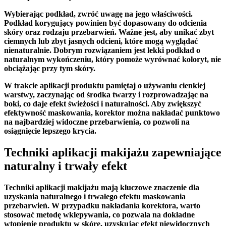
Wybierając podkład, zwróć uwagę na jego właściwości.
Podkład korygujący powinien być dopasowany do odcienia
skóry oraz rodzaju przebarwień. Ważne jest, aby unikać zbyt
ciemnych lub zbyt jasnych odcieni, które mogą wyglądać
nienaturalnie. Dobrym rozwiązaniem jest lekki podkład o
naturalnym wykończeniu, który pomoże wyrównać koloryt, nie
obciążając przy tym skóry.
W trakcie aplikacji produktu pamiętaj o używaniu cienkiej
warstwy, zaczynając od środka twarzy i rozprowadzając na
boki, co daje efekt świeżości i naturalności. Aby zwiększyć
efektywność maskowania, korektor można nakładać punktowo
na najbardziej widoczne przebarwienia, co pozwoli na
osiągnięcie lepszego krycia.
Techniki aplikacji makijażu zapewniające
naturalny i trwały efekt
Techniki aplikacji makijażu
mają kluczowe znaczenie dla
uzyskania naturalnego i trwałego efektu maskowania
przebarwień. W przypadku nakładania korektora, warto
stosować metodę wklepywania, co pozwala na dokładne
wtopienie produktu w skórę, uzyskując efekt niewidocznych