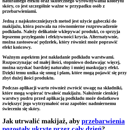
naturalnego efektu oraz skutecznego wyrównywania kolorytu
skóry, co jest szczególnie ważne w przypadku osób z
przebarwieniami.
Jedną z najskuteczniejszych metod jest użycie gąbeczki do
makijażu, która pozwala na równomierne rozprowadzenie
podkładu. Należy delikatnie wklepywać produkt, co sprzyja
lepszemu przyleganiu i efektywności krycia. Alternatywnie,
można zastosować pędzelek, który również może poprawić
efekt końcowy.
Ważnym aspektem jest nakładanie podkładu warstwami.
Rozpoczynając od małej ilości, stopniowo dodawając więcej,
można uzyskać bardziej naturalny i mniej maskujący efekt.
Dzięki temu unika się smug i plam, które mogą pojawić się przy
zbyt dużej ilości produktu.
Podczas aplikacji warto również zwrócić uwagę na składniki,
które mogą wspierać trwałość makijażu. Nałożenie cienkiej
warstwy pudru przed aplikacją podkładu może dodatkowo
zwiększyć jego wytrzymałość oraz zapobiec nadmiernemu
świeceniu się skóry.
Jak utrwalić makijaż, aby
przebarwienia
pozostały ukryte przez cały dzień
?