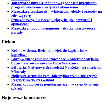
Jak wybrać kurs BHP online – zgodność z przepisami,
program szkolenia i certyfikat ukończenia
Maseczka z truskawek – właściwości, efekty i przepisy na
zdrową cerę
Sztuczne rzęsy dla początkujących: jak je wybrać i
aplikować?
Maseczki z miodu i cynamonu – skutki, właściwości i
porady
Piękno
Relaks w domu. Bielenda olejek do kąpieli, kule
kąpielowe
Blizny – jak je zminimalizować? Mikrodermabrazja na
blizny, laserowe usuwanie blizn Warszawa
Biżuteria. Nietypowe Bransoletki Na Rękę – Bransoletki
Minerały
Najlepsze serum do rzęs. Jak szybko wzmocnić rzęsy?
Regenerum do rzęs – skład
Masaż kobido coraz popularniejszy – w czym tkwi jego
sekret?
Najnowsze komentarze