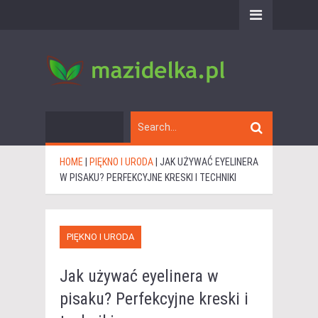
HOME
|
PIĘKNO I URODA
|
JAK UŻYWAĆ EYELINERA
W PISAKU? PERFEKCYJNE KRESKI I TECHNIKI
PIĘKNO I URODA
Jak używać eyelinera w
pisaku? Perfekcyjne kreski i