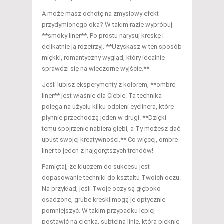
A może masz ochotę na zmysłowy efekt
przydymionego oka? W takim razie wypróbuj
**smoky liner**. Po prostu narysuj kreskę i
delikatnie ją rozetrzyj. **Uzyskasz w ten sposób
miękki, romantyczny wygląd, który idealnie
sprawdzi się na wieczorne wyjście.**
Jeśli lubisz eksperymenty z kolorem, **ombre
liner** jest właśnie dla Ciebie. Ta technika
polega na użyciu kilku odcieni eyelinera, które
płynnie przechodzą jeden w drugi. **Dzięki
temu spojrzenie nabiera głębi, a Ty możesz dać
upust swojej kreatywności.** Co więcej, ombre
liner to jeden z najgorętszych trendów!
Pamiętaj, że kluczem do sukcesu jest
dopasowanie techniki do kształtu Twoich oczu.
Na przykład, jeśli Twoje oczy są głęboko
osadzone, grube kreski mogą je optycznie
pomniejszyć. W takim przypadku lepiej
postawić na cienką, subtelną linię, która pięknie