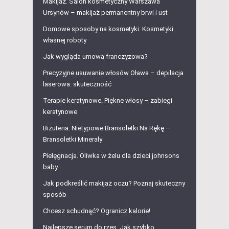
Makijaż. Salon kosmetyczny Warszawa
Ursynów – makijaż permanentny brwi i ust
Domowe sposoby na kosmetyki. Kosmetyki
własnej roboty
Jak wygląda umowa franczyzowa?
Precyzyjne usuwanie włosów Oława – depilacja
laserowa: skuteczność
Terapie keratynowe. Piękne włosy – zabiegi
keratynowe
Biżuteria. Nietypowe Bransoletki Na Rękę –
Bransoletki Minerały
Pielęgnacja. Oliwka w żelu dla dzieci johnsons
baby
Jak podkreślić makijaż oczu? Poznaj skuteczny
sposób
Chcesz schudnąć? Ogranicz kalorie!
Najlepsze serum do rzęs. Jak szybko