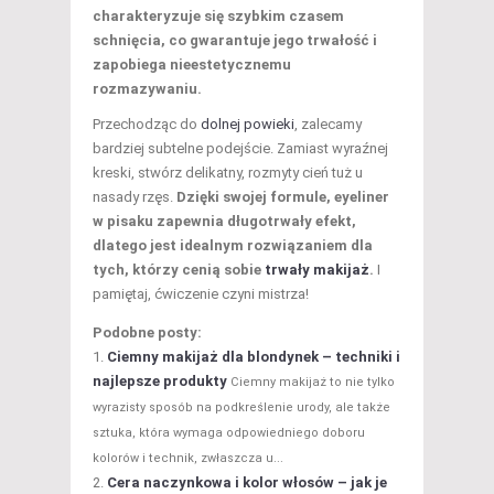
charakteryzuje się szybkim czasem
schnięcia, co gwarantuje jego trwałość i
zapobiega nieestetycznemu
rozmazywaniu.
Przechodząc do
dolnej powieki
, zalecamy
bardziej subtelne podejście. Zamiast wyraźnej
kreski, stwórz delikatny, rozmyty cień tuż u
nasady rzęs.
Dzięki swojej formule, eyeliner
w pisaku zapewnia długotrwały efekt,
dlatego jest idealnym rozwiązaniem dla
tych, którzy cenią sobie
trwały makijaż
.
I
pamiętaj, ćwiczenie czyni mistrza!
Podobne posty:
Ciemny makijaż dla blondynek – techniki i
najlepsze produkty
Ciemny makijaż to nie tylko
wyrazisty sposób na podkreślenie urody, ale także
sztuka, która wymaga odpowiedniego doboru
kolorów i technik, zwłaszcza u...
Cera naczynkowa i kolor włosów – jak je