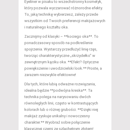
Eyeliner w pisaku to wszechstronny kosmetyk,
który pozwala wyczarować różnorodne efekty.
To, jaką technikę wybierzesz, zależy przede
wszystkim od Twoich preferencji makijażowych
i naturalnego kształtu oka.
Zacznijmy od klasyki – **kociego oka**. To
ponadczasowy sposób na podkreślenie
spojrzenia. Wystarczy przedłużyć linię rzęs,
tworząc charakterystyczne „skrzydełko” w
zewnętrznym kąciku oka. **Efekt? Optyczne
powiększenie i uwodzicielski look.** Proste, a
zarazem niezwykle efektowne!
Dla tych, które lubią odważne rozwiązania,
idealna będzie **podwójna kreska**. Ta
technika polega na narysowaniu dwóch
równoległych linii, często w kontrastujących
kolorach lub o różnej grubości. **Dzięki niej
makijaż zyskuje unikalny i nowoczesny
charakter.** Wyobraź sobie połączenie
klasycznej czerni ze szlachetnym złotem!