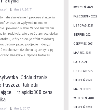
m Gdynia
KWIECIEŃ 2023
ka.pl
|
Gru 11, 2017
PAŹDZIERNIK 2022
to naturalny element procesu starzenia
potrafi znacząco wpływać na nasze
LISTOPAD 2021
e i pewność siebie. W poszukiwaniu
 ich redukcję, wiele osób zwraca się ku
SIERPIEŃ 2021
otoksu, który obiecuje efekt młodszej i
CZERWIEC 2021
óry. Jednak przed podjęciem decyzji
 mechanizm działania tej toksyny, jej
MARZEC 2021
 potencjalne ryzyka. Oprócz botoksu
LUTY 2021
LISTOPAD 2020
 sylwetka. Odchudzanie
SIERPIEŃ 2020
 tłuszczu: tabletki
MARZEC 2020
ające – triapidix300 cena
WRZESIEŃ 2018
ika
SIERPIEŃ 2018
ka.pl
|
Gru 2, 2017