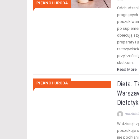
PIĘKNO I URODA
Odchudzanie 
pragnących 
poszukiwani
po suplement
obiecują szy
preparaty i 
rzeczywiście
przyjrzeć s
skutkom…
Read More
Dieta. T
PIĘKNO I URODA
Warszaw
Dietetyk
mazidel
W dzisiejsz
poszukuje 
nie pochłan