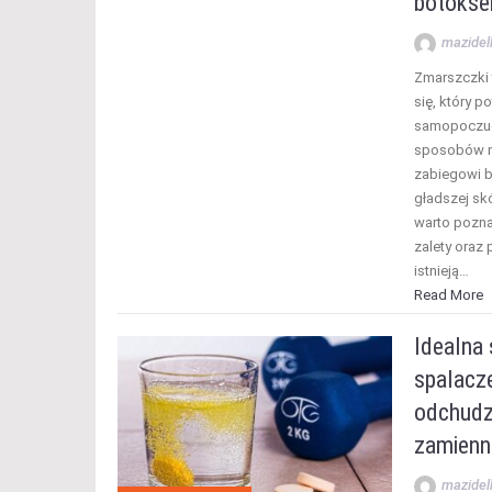
botokse
mazidel
Zmarszczki 
się, który 
samopoczuci
sposobów na
zabiegowi b
gładszej sk
warto poznać
zalety oraz
istnieją…
Read More
Idealna
spalacze
odchudz
zamienn
mazidel