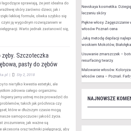
i łagodzące sprawiają, że jest idealna do
Nevskaya kosmetika. Dziegię
wrażliwej skóry zarówno dzieci, jak i
leczeniu skóry
zięki lekkiej formule, oliwka szybko się
o czyni ją wygodnym rozwiązaniem w
Piękne włosy. Zagęszczanie
ielęgnacji. Warto jednak zastanowić się,
włosów Poznań cena
Jaką metodę depilacji najlep
woskiem Mokotów, Białołęk
o zęby. Szczoteczka
Usuwanie zmarszczek – boto
resurfacing twarzy.
ębowa, pasty do zębów
Malowanie włosów. Koloryza
ka.pl
|
Sty 2, 2018
włosów cena – Poznań. Farb
y to nie tylko kwestia estetyki, ale
stkim zdrowia całego organizmu.
 higieny jamy ustnej może prowadzić do
NAJNOWSZE KOME
roblemów, takich jak próchnica czy
ąseł, które w dłuższym czasie mogą
nasze samopoczucie i jakość życia.
st zrozumienie, jak ważne są
akcesoria oraz techniki pielęgnacji, aby