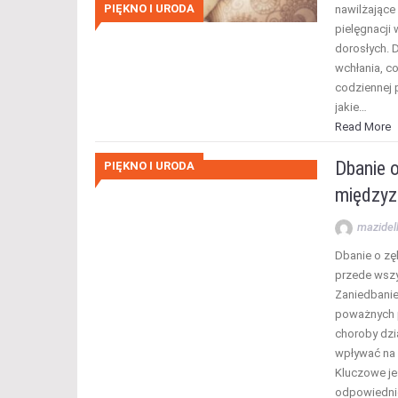
PIĘKNO I URODA
nawilżające 
pielęgnacji 
dorosłych. D
wchłania, c
codziennej p
jakie…
Read More
Dbanie 
PIĘKNO I URODA
międzyz
mazidel
Dbanie o zęb
przede wszy
Zaniedbanie
poważnych p
choroby dzi
wpływać na 
Kluczowe je
odpowiednie 