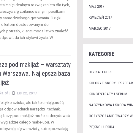
staje się idealnym rozwiązaniem dla tych,
MAJ 2017
 cieszyć się zbilansowanymi posiłkami
KWIECIEŃ 2017
y samodzielnego gotowania. Dzięki
m ofertom dostosowanym do
MARZEC 2017
ych potrzeb, klienci mogą łatwo znaleźć
 odpowiada ich stylowi życia. W
…
KATEGORIE
aza pod makijaż – warsztaty
u Warszawa. Najlepsza baza
BEZ KATEGORII
ijaż
KOLORYT SKÓRY I PRZEBAR
ka.pl
|
Lis 22, 2017
KONCENTRATY I SERUM
ie tylko sztuka, ale także umiejętność,
NACZYNKOWA I SKÓRA WR
a odpowiednich narzędzi i technik.
ej bazy pod makijaż może zadecydować
OCZYSZCZANIE TWARZY W
 i wyglądzie całego make-upu. W
PIĘKNO I URODA
dbywają się warsztaty, które pozwalają