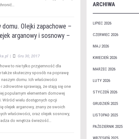
ARCHIWA
chronić…
LIPIEC 2026
w domu. Olejki zapachowe –
lejek arganowy i sosnowy –
CZERWIEC 2026
MAJ 2026
ka.pl
|
Gru 30, 2017
KWIECIEŃ 2026
chowe to nie tylko przyjemność dla
MARZEC 2026
e także skuteczny sposób na poprawę
 naszym domu. Ich właściwości
LUTY 2026
 i zdrowotne sprawiają, że stają się one
STYCZEŃ 2026
ziej popularnym elementem domowej
i. Wśród wielu dostępnych opcji
GRUDZIEŃ 2025
się olejek arganowy, znany ze swoich
nych właściwości, oraz olejek sosnowy,
LISTOPAD 2025
wadza do wnętrza świeżość…
PAŹDZIERNIK 2025
WRZESIEŃ 2025