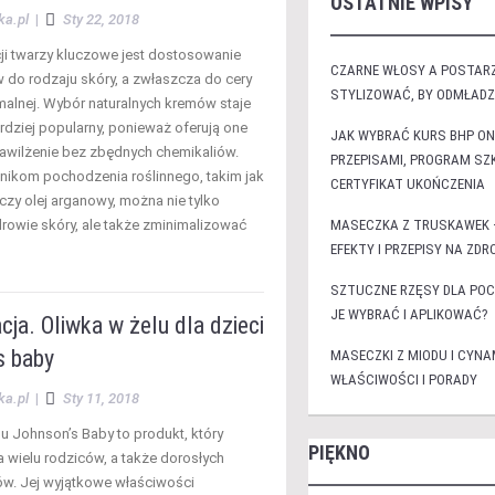
OSTATNIE WPISY
ka.pl
|
Sty 22, 2018
ji twarzy kluczowe jest dostosowanie
CZARNE WŁOSY A POSTARZ
do rodzaju skóry, a zwłaszcza do cery
STYLIZOWAĆ, BY ODMŁAD
rmalnej. Wybór naturalnych kremów staje
rdziej popularny, ponieważ oferują one
JAK WYBRAĆ KURS BHP ON
awilżenie bez zbędnych chemikaliów.
PRZEPISAMI, PROGRAM SZK
dnikom pochodzenia roślinnego, takim jak
CERTYFIKAT UKOŃCZENIA
czy olej arganowy, można nie tylko
rowie skóry, ale także zminimalizować
MASECZKA Z TRUSKAWEK 
EFEKTY I PRZEPISY NA ZD
SZTUCZNE RZĘSY DLA PO
JE WYBRAĆ I APLIKOWAĆ?
cja. Oliwka w żelu dla dzieci
s baby
MASECZKI Z MIODU I CYNA
WŁAŚCIWOŚCI I PORADY
ka.pl
|
Sty 11, 2018
lu Johnson’s Baby to produkt, który
PIĘKNO
a wielu rodziców, a także dorosłych
w. Jej wyjątkowe właściwości