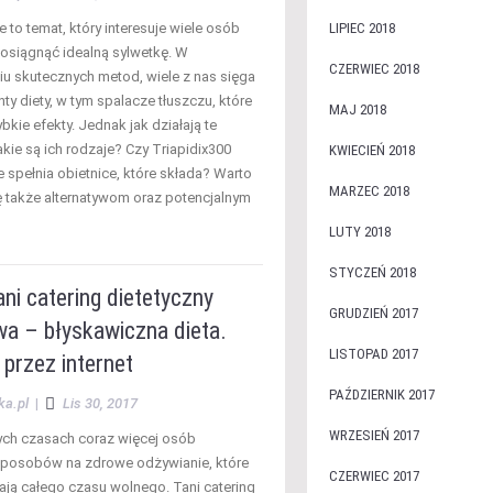
to temat, który interesuje wiele osób
LIPIEC 2018
osiągnąć idealną sylwetkę. W
CZERWIEC 2018
u skutecznych metod, wiele z nas sięga
y diety, w tym spalacze tłuszczu, które
MAJ 2018
bkie efekty. Jednak jak działają te
jakie są ich rodzaje? Czy Triapidix300
KWIECIEŃ 2018
 spełnia obietnice, które składa? Warto
MARZEC 2018
ię także alternatywom oraz potencjalnym
LUTY 2018
STYCZEŃ 2018
ani catering dietetyczny
GRUDZIEŃ 2017
a – błyskawiczna dieta.
LISTOPAD 2017
 przez internet
PAŹDZIERNIK 2017
ka.pl
|
Lis 30, 2017
WRZESIEŃ 2017
ych czasach coraz więcej osób
sposobów na zdrowe odżywianie, które
CZERWIEC 2017
iają całego czasu wolnego. Tani catering