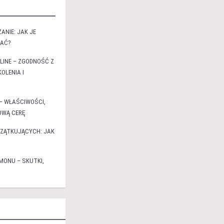
ANIE: JAK JE
ZAĆ?
LINE – ZGODNOŚĆ Z
OLENIA I
– WŁAŚCIWOŚCI,
ROWĄ CERĘ
CZĄTKUJĄCYCH: JAK
MONU – SKUTKI,