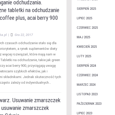
anie odchudzania.
SIERPIEŃ 2025
zne tabletki na odchudzanie
coffee plus, acai berry 900
LIPIEC 2025
CZERWIEC 2025
ka.pl
|
Gru 22, 2017
MAJ 2025
ych czasach odchudzanie stało się dla
KWIECIEŃ 2025
priorytetem, a rynek suplementów diety
az więcej rozwiązań, które mają nam w
LUTY 2025
Tabletki na odchudzanie, takie jak green
czy acai berry 900, przyciągają uwagę
SIERPIEŃ 2024
etnicami szybkich efektów, jak i
CZERWIEC 2024
i składnikami. Jednak skuteczność tych
często zależy od indywidualnych…
MARZEC 2024
LISTOPAD 2023
warz. Usuwanie zmarszczek
PAŹDZIERNIK 2023
, usuwanie zmarszczek
LIPIEC 2023