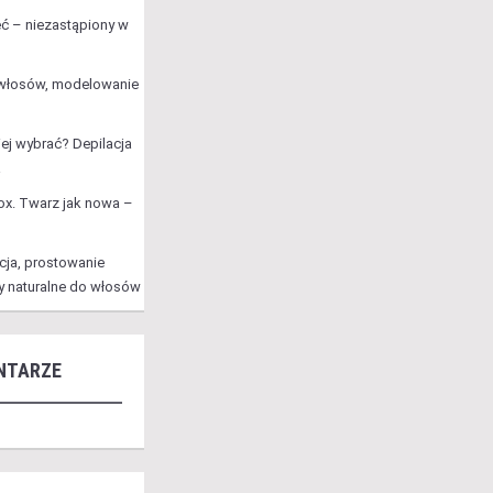
ć – niezastąpiony w
 włosów, modelowanie
iej wybrać? Depilacja
a
x. Twarz jak nowa –
cja, prostowanie
y naturalne do włosów
NTARZE