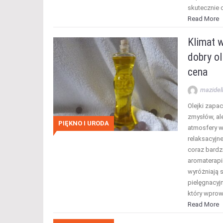
skutecznie 
Read More
Klimat 
dobry o
cena
mazidel
Olejki zapa
zmysłów, al
PIĘKNO I URODA
atmosfery w
relaksacyjne
coraz bard
aromaterapi
wyróżniają 
pielęgnacyj
który wpro
Read More