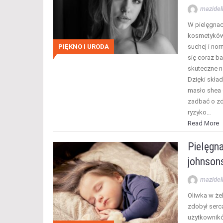
mazidel
W pielęgnac
kosmetyków 
PIĘKNO I URODA
suchej i no
się coraz ba
skuteczne n
Dzięki skła
masło shea 
zadbać o zd
ryzyko…
Read More
Pielęgna
johnson
mazidel
Oliwka w że
zdobył serc
użytkownikó