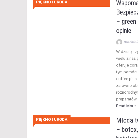
Wspomag
PIĘKNO I URODA
Bezpiec
– green 
opinie
mazidel
W dzisiejsz
wielu z nas 
oferuje cor
tym pomóc. 
coffee plus 
zarówno obi
różnorodnym
preparatów 
Read More
Młoda t
PIĘKNO I URODA
– botox