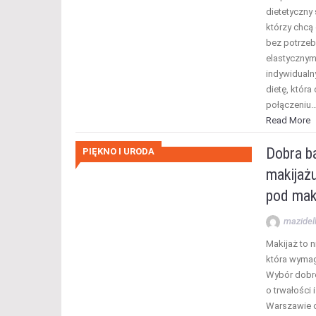
dietetyczny 
którzy chcą
bez potrzeb
elastyczny
indywidualn
dietę, która
połączeniu
Read More
Dobra b
PIĘKNO I URODA
makijaż
pod mak
mazidel
Makijaż to n
która wymag
Wybór dobr
o trwałości
Warszawie o