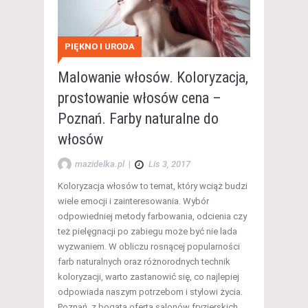
PIĘKNO I URODA
Malowanie włosów. Koloryzacja,
prostowanie włosów cena –
Poznań. Farby naturalne do
włosów
mazidelka.pl
|
Lis 3, 2017
Koloryzacja włosów to temat, który wciąż budzi
wiele emocji i zainteresowania. Wybór
odpowiedniej metody farbowania, odcienia czy
też pielęgnacji po zabiegu może być nie lada
wyzwaniem. W obliczu rosnącej popularności
farb naturalnych oraz różnorodnych technik
koloryzacji, warto zastanowić się, co najlepiej
odpowiada naszym potrzebom i stylowi życia.
Poznań, z bogatą ofertą salonów fryzjerskich,