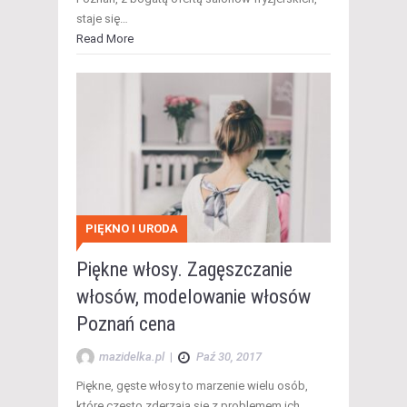
staje się…
Read More
PIĘKNO I URODA
Piękne włosy. Zagęszczanie
włosów, modelowanie włosów
Poznań cena
mazidelka.pl
|
Paź 30, 2017
Piękne, gęste włosy to marzenie wielu osób,
które często zderzają się z problemem ich