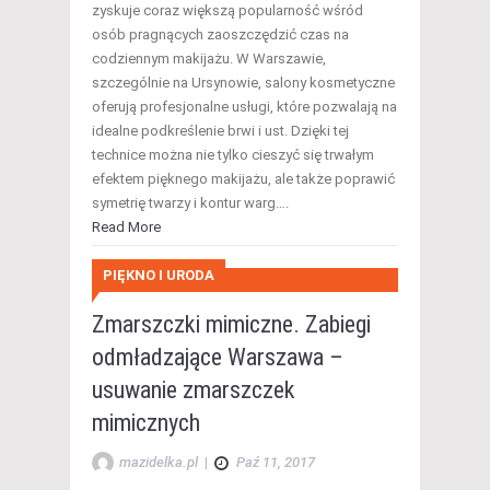
zyskuje coraz większą popularność wśród
osób pragnących zaoszczędzić czas na
codziennym makijażu. W Warszawie,
szczególnie na Ursynowie, salony kosmetyczne
oferują profesjonalne usługi, które pozwalają na
idealne podkreślenie brwi i ust. Dzięki tej
technice można nie tylko cieszyć się trwałym
efektem pięknego makijażu, ale także poprawić
symetrię twarzy i kontur warg….
Read More
PIĘKNO I URODA
Zmarszczki mimiczne. Zabiegi
odmładzające Warszawa –
usuwanie zmarszczek
mimicznych
mazidelka.pl
|
Paź 11, 2017