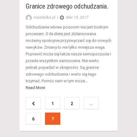
Granice zdrowego odchudzania.
mazidelka.pl
|
Mar 19, 2017
Odchudzanie wbrew pozorom nie jest trudnym
procesem. O ile dieta jest zbilansowana
możemy spokojnie przyzwyczaić się do nowych
nawyków. Zmiany to nie tylko mniejsza waga.
Poprawić może się także nasze samopoczucie i
przede wszystkim samoocena. Nie warto
jednak popadać w skrajności. Są granice
zdrowego odchudzania i warto się tego
trzymać. Pomóc nam w tym może…
Read More
1
2
…
6
7