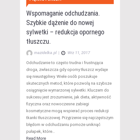
Wspomaganie odchudzania.
Szybkie dążenie do nowej
sylwetki – redukcja opornego
tłuszczu.
mazidelka.pl
|
Wrz 11, 2017
Odchudzanie to często trudna i frustrująca
droga, zwłaszcza gdy oporny tłuszcz wydaje
się nieustępliwy. Wiele osób poszukuje
skutecznych metod, które pozwolą na szybsze
osiągnięcie wymarzonej sylwetki. Kluczem do
sukcesu jest zrozumienie, jak dieta, aktywność
fizyczna oraz nowoczesne zabiegi
kosmetyczne mogą wspierać proces redukcji
tkanki tłuszczowej. Przyjrzenie się najczęstszym
błędom w odchudzaniu pomoże uniknąć
pułapek, które…
Read More