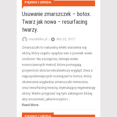
PIĘKNO I URODA
Usuwanie zmarszczek – botox.
Twarz jak nowa – resurfacing
twarzy.
mazidelka.pl
|
Wrz 22, 2017
Zmarszczki to naturalny efekt starzenia się
skóry, który często spędza sen z powiek wielu
osobom. Na szczęście, istnieje wiele
nowoczesnych metod, które pomagają
przywrócić skórze młodzieńczy wygląd. Dwa z
najpopularniejszych rozwiązań to botox, który
skutecznie wygładza zmarszczki mimiczne,
oraz resurfacing twarzy, stymulujący regenerację
skóry. Warto przyjrzeć się tym zabiegom bliżej,
aby zrozumieć, jakie korzyści i…
Read More
PIĘKNO I URODA