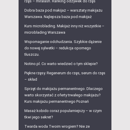
rzęs – miralash. Ranking odżywek do rzęs
Dobra baza pod makijaż – warsztaty makijażu
Warszawa. Najlepsza baza pod makijaż
Kurs microblading. Makijaż inny niż wszystkie –
microblading Warszawa
Wspomaganie odchudzania. Szybkie dążenie
do nowej sylwetki – redukcja opornego
tłuszczu.
Notino.pl. Co warto wiedzieć o tym sklepie?
Piękne rzęsy. Regenerum do rzęs, serum do rzęs
– skład
Sprzęt do makijażu permanentnego. Dlaczego
warto skorzystać z oferty trwałego makijażu?
Kurs makijażu permanentnego Poznań
Masaż kobido coraz popularniejszy – w czym
tkwi jego sekret?
Twarda woda Twoim wrogiem? Nie ze