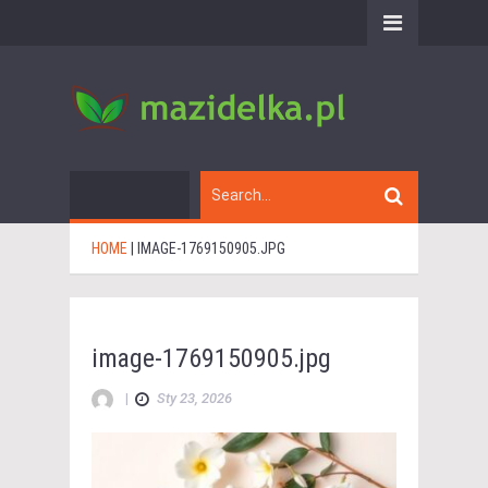
HOME
|
IMAGE-1769150905.JPG
image-1769150905.jpg
|
Sty 23, 2026