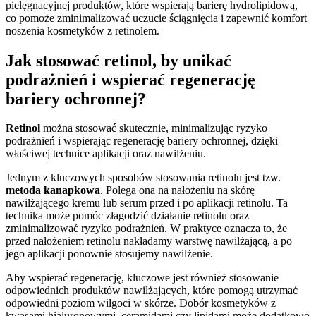
pielęgnacyjnej produktów, które wspierają barierę hydrolipidową,
co pomoże zminimalizować uczucie ściągnięcia i zapewnić komfort
noszenia kosmetyków z retinolem.
Jak stosować retinol, by unikać
podrażnień i wspierać regenerację
bariery ochronnej?
Retinol
można stosować skutecznie, minimalizując ryzyko
podrażnień i wspierając regenerację bariery ochronnej, dzięki
właściwej technice aplikacji oraz nawilżeniu.
Jednym z kluczowych sposobów stosowania retinolu jest tzw.
metoda kanapkowa
. Polega ona na nałożeniu na skórę
nawilżającego kremu lub serum przed i po aplikacji retinolu. Ta
technika może pomóc złagodzić działanie retinolu oraz
zminimalizować ryzyko podrażnień. W praktyce oznacza to, że
przed nałożeniem retinolu nakładamy warstwę nawilżającą, a po
jego aplikacji ponownie stosujemy nawilżenie.
Aby wspierać regenerację, kluczowe jest również stosowanie
odpowiednich produktów nawilżających, które pomogą utrzymać
odpowiedni poziom wilgoci w skórze. Dobór kosmetyków z
kwasami hialuronowymi, ceramidami czy lipidami może dodatkowo