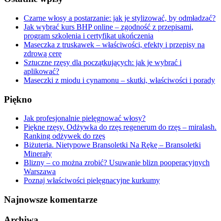
Czarne włosy a postarzanie: jak je stylizować, by odmładzać?
Jak wybrać kurs BHP online – zgodność z przepisami,
program szkolenia i certyfikat ukończenia
Maseczka z truskawek – właściwości, efekty i przepisy na
zdrową cerę
Sztuczne rzęsy dla początkujących: jak je wybrać i
aplikować?
Maseczki z miodu i cynamonu – skutki, właściwości i porady
Piękno
Jak profesjonalnie pielęgnować włosy?
Piękne rzęsy. Odżywka do rzęs regenerum do rzęs – miralash.
Ranking odżywek do rzęs
Biżuteria. Nietypowe Bransoletki Na Rękę – Bransoletki
Minerały
Blizny – co można zrobić? Usuwanie blizn pooperacyjnych
Warszawa
Poznaj właściwości pielęgnacyjne kurkumy
Najnowsze komentarze
Archiwa