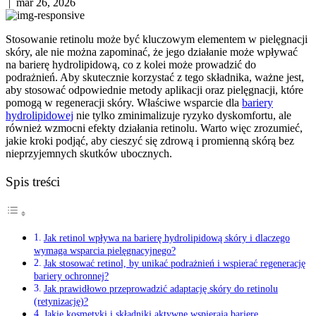
|
mar 26, 2026
Stosowanie retinolu może być kluczowym elementem w pielęgnacji
skóry, ale nie można zapominać, że jego działanie może wpływać
na barierę hydrolipidową, co z kolei może prowadzić do
podrażnień. Aby skutecznie korzystać z tego składnika, ważne jest,
aby stosować odpowiednie metody aplikacji oraz pielęgnacji, które
pomogą w regeneracji skóry. Właściwe wsparcie dla
bariery
hydrolipidowej
nie tylko zminimalizuje ryzyko dyskomfortu, ale
również wzmocni efekty działania retinolu. Warto więc zrozumieć,
jakie kroki podjąć, aby cieszyć się zdrową i promienną skórą bez
nieprzyjemnych skutków ubocznych.
Spis treści
Jak retinol wpływa na barierę hydrolipidową skóry i dlaczego
wymaga wsparcia pielęgnacyjnego?
Jak stosować retinol, by unikać podrażnień i wspierać regenerację
bariery ochronnej?
Jak prawidłowo przeprowadzić adaptację skóry do retinolu
(retynizację)?
Jakie kosmetyki i składniki aktywne wspierają barierę