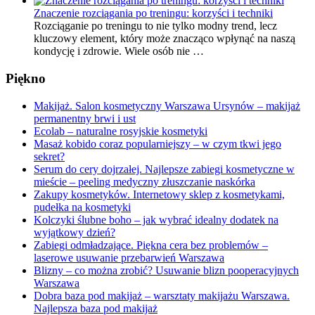
Znaczenie rozciągania po treningu: korzyści i techniki
Rozciąganie po treningu to nie tylko modny trend, lecz
kluczowy element, który może znacząco wpłynąć na naszą
kondycję i zdrowie. Wiele osób nie …
Piękno
Makijaż. Salon kosmetyczny Warszawa Ursynów – makijaż
permanentny brwi i ust
Ecolab – naturalne rosyjskie kosmetyki
Masaż kobido coraz popularniejszy – w czym tkwi jego
sekret?
Serum do cery dojrzałej. Najlepsze zabiegi kosmetyczne w
mieście – peeling medyczny złuszczanie naskórka
Zakupy kosmetyków. Internetowy sklep z kosmetykami,
pudełka na kosmetyki
Kolczyki ślubne boho – jak wybrać idealny dodatek na
wyjątkowy dzień?
Zabiegi odmładzające. Piękna cera bez problemów –
laserowe usuwanie przebarwień Warszawa
Blizny – co można zrobić? Usuwanie blizn pooperacyjnych
Warszawa
Dobra baza pod makijaż – warsztaty makijażu Warszawa.
Najlepsza baza pod makijaż