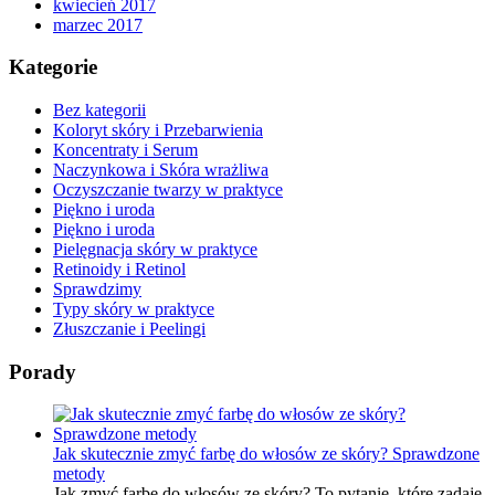
kwiecień 2017
marzec 2017
Kategorie
Bez kategorii
Koloryt skóry i Przebarwienia
Koncentraty i Serum
Naczynkowa i Skóra wrażliwa
Oczyszczanie twarzy w praktyce
Piękno i uroda
Piękno i uroda
Pielęgnacja skóry w praktyce
Retinoidy i Retinol
Sprawdzimy
Typy skóry w praktyce
Złuszczanie i Peelingi
Porady
Jak skutecznie zmyć farbę do włosów ze skóry? Sprawdzone
metody
Jak zmyć farbę do włosów ze skóry? To pytanie, które zadaje