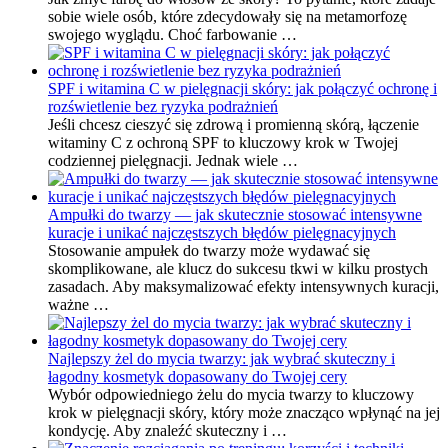
sobie wiele osób, które zdecydowały się na metamorfozę
swojego wyglądu. Choć farbowanie …
SPF i witamina C w pielęgnacji skóry: jak połączyć ochronę i
rozświetlenie bez ryzyka podrażnień
Jeśli chcesz cieszyć się zdrową i promienną skórą, łączenie
witaminy C z ochroną SPF to kluczowy krok w Twojej
codziennej pielęgnacji. Jednak wiele …
Ampułki do twarzy — jak skutecznie stosować intensywne
kuracje i unikać najczęstszych błędów pielęgnacyjnych
Stosowanie ampułek do twarzy może wydawać się
skomplikowane, ale klucz do sukcesu tkwi w kilku prostych
zasadach. Aby maksymalizować efekty intensywnych kuracji,
ważne …
Najlepszy żel do mycia twarzy: jak wybrać skuteczny i
łagodny kosmetyk dopasowany do Twojej cery
Wybór odpowiedniego żelu do mycia twarzy to kluczowy
krok w pielęgnacji skóry, który może znacząco wpłynąć na jej
kondycję. Aby znaleźć skuteczny i …