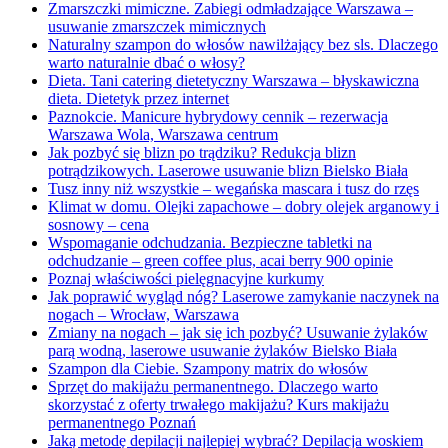
Zmarszczki mimiczne. Zabiegi odmładzające Warszawa –
usuwanie zmarszczek mimicznych
Naturalny szampon do włosów nawilżający bez sls. Dlaczego
warto naturalnie dbać o włosy?
Dieta. Tani catering dietetyczny Warszawa – błyskawiczna
dieta. Dietetyk przez internet
Paznokcie. Manicure hybrydowy cennik – rezerwacja
Warszawa Wola, Warszawa centrum
Jak pozbyć się blizn po trądziku? Redukcja blizn
potrądzikowych. Laserowe usuwanie blizn Bielsko Biała
Tusz inny niż wszystkie – wegańska mascara i tusz do rzęs
Klimat w domu. Olejki zapachowe – dobry olejek arganowy i
sosnowy – cena
Wspomaganie odchudzania. Bezpieczne tabletki na
odchudzanie – green coffee plus, acai berry 900 opinie
Poznaj właściwości pielęgnacyjne kurkumy
Jak poprawić wygląd nóg? Laserowe zamykanie naczynek na
nogach – Wrocław, Warszawa
Zmiany na nogach – jak się ich pozbyć? Usuwanie żylaków
parą wodną, laserowe usuwanie żylaków Bielsko Biała
Szampon dla Ciebie. Szampony matrix do włosów
Sprzęt do makijażu permanentnego. Dlaczego warto
skorzystać z oferty trwałego makijażu? Kurs makijażu
permanentnego Poznań
Jaką metodę depilacji najlepiej wybrać? Depilacja woskiem