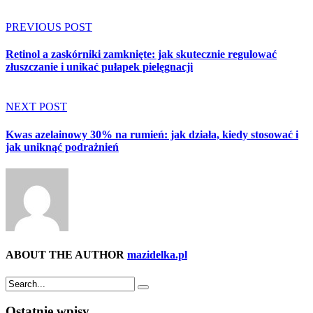
PREVIOUS POST
Retinol a zaskórniki zamknięte: jak skutecznie regulować
złuszczanie i unikać pułapek pielęgnacji
NEXT POST
Kwas azelainowy 30% na rumień: jak działa, kiedy stosować i
jak uniknąć podrażnień
ABOUT THE AUTHOR
mazidelka.pl
Ostatnie wpisy