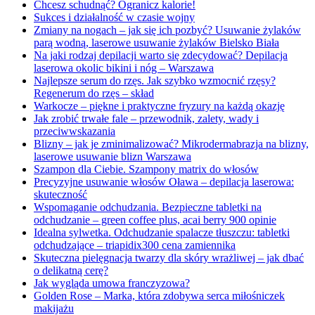
Chcesz schudnąć? Ogranicz kalorie!
Sukces i działalność w czasie wojny
Zmiany na nogach – jak się ich pozbyć? Usuwanie żylaków
parą wodną, laserowe usuwanie żylaków Bielsko Biała
Na jaki rodzaj depilacji warto się zdecydować? Depilacja
laserowa okolic bikini i nóg – Warszawa
Najlepsze serum do rzęs. Jak szybko wzmocnić rzęsy?
Regenerum do rzęs – skład
Warkocze – piękne i praktyczne fryzury na każdą okazję
Jak zrobić trwałe fale – przewodnik, zalety, wady i
przeciwwskazania
Blizny – jak je zminimalizować? Mikrodermabrazja na blizny,
laserowe usuwanie blizn Warszawa
Szampon dla Ciebie. Szampony matrix do włosów
Precyzyjne usuwanie włosów Oława – depilacja laserowa:
skuteczność
Wspomaganie odchudzania. Bezpieczne tabletki na
odchudzanie – green coffee plus, acai berry 900 opinie
Idealna sylwetka. Odchudzanie spalacze tłuszczu: tabletki
odchudzające – triapidix300 cena zamiennika
Skuteczna pielęgnacja twarzy dla skóry wrażliwej – jak dbać
o delikatną cerę?
Jak wygląda umowa franczyzowa?
Golden Rose – Marka, która zdobywa serca miłośniczek
makijażu