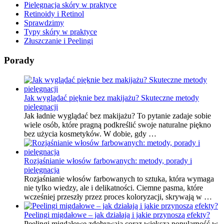
Pielęgnacja skóry w praktyce
Retinoidy i Retinol
Sprawdzimy
Typy skóry w praktyce
Złuszczanie i Peelingi
Porady
Jak wyglądać pięknie bez makijażu? Skuteczne metody
pielęgnacji
Jak ładnie wyglądać bez makijażu? To pytanie zadaje sobie
wiele osób, które pragną podkreślić swoje naturalne piękno
bez użycia kosmetyków. W dobie, gdy …
Rozjaśnianie włosów farbowanych: metody, porady i
pielęgnacja
Rozjaśnianie włosów farbowanych to sztuka, która wymaga
nie tylko wiedzy, ale i delikatności. Ciemne pasma, które
wcześniej przeszły przez proces koloryzacji, skrywają w …
Peelingi migdałowe – jak działają i jakie przynoszą efekty?
Peelingi migdałowe zdobywają coraz większą popularność w