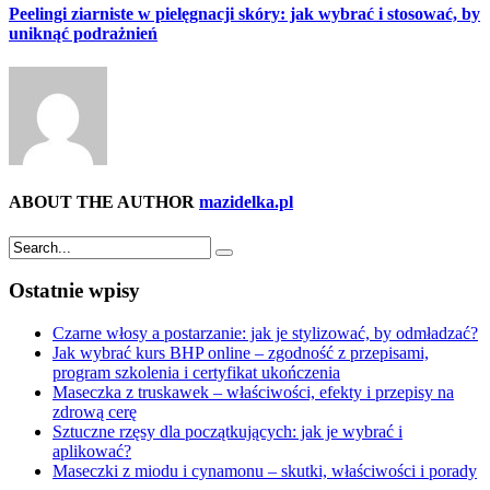
Peelingi ziarniste w pielęgnacji skóry: jak wybrać i stosować, by
uniknąć podrażnień
ABOUT THE AUTHOR
mazidelka.pl
Ostatnie wpisy
Czarne włosy a postarzanie: jak je stylizować, by odmładzać?
Jak wybrać kurs BHP online – zgodność z przepisami,
program szkolenia i certyfikat ukończenia
Maseczka z truskawek – właściwości, efekty i przepisy na
zdrową cerę
Sztuczne rzęsy dla początkujących: jak je wybrać i
aplikować?
Maseczki z miodu i cynamonu – skutki, właściwości i porady