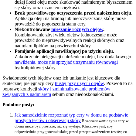
dużej ilości oleju może skutkować nadmiernym błyszczeniem
się skóry oraz uczuciem ciężkości.
Brak prawidłowego oczyszczenia przed nałożeniem oleju.
Aplikacja oleju na brudną lub nieoczyszczoną skórę może
prowadzić do pogorszenia stanu cery.
Niekontrolowane
mieszanie różnych olejów
.
Kombinowanie zbyt wielu olejów jednocześnie może
prowadzić do nieprzewidywalnych reakcji skórnych oraz
nadmiaru lipidów na powierzchni skóry.
Pomijanie aplikacji nawilżającej po użyciu oleju.
Zakończenie pielęgnacji nałożeniem oleju, bez dodatkowego
nawilżenia, może nie sprzyjać utrzymaniu równowagi
hydrolipidowej skóry.
Świadomość tych błędów oraz ich unikanie jest kluczowe dla
skutecznej pielęgnacji cery
tłustej przy użyciu olejów
. Pozwoli to na
poprawę kondycji
skóry i zminimalizowanie problemów
związanych z nadmiarem
sebum oraz niedoskonałościami.
Podobne posty:
Jak samodzielnie rozpoznać typ cery w domu na podstawie
prostych testów i obserwacji skóry
Rozpoznawanie typu cery w
domu może być prostsze, niż się wydaje. Kluczowe jest, aby
odpowiednio przygotować skórę przed przeprowadzeniem testów, co