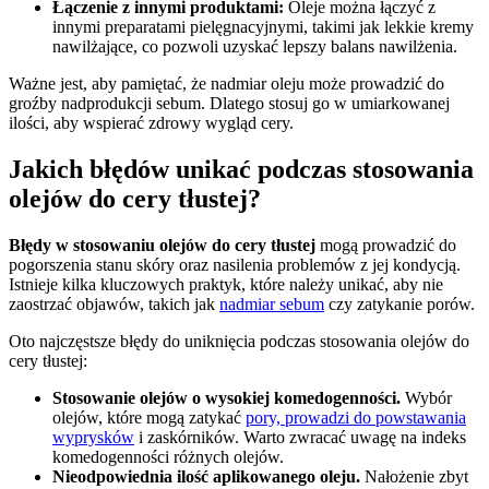
Łączenie z innymi produktami:
Oleje można łączyć z
innymi preparatami pielęgnacyjnymi, takimi jak lekkie kremy
nawilżające, co pozwoli uzyskać lepszy balans nawilżenia.
Ważne jest, aby pamiętać, że nadmiar oleju może prowadzić do
groźby nadprodukcji sebum. Dlatego stosuj go w umiarkowanej
ilości, aby wspierać zdrowy wygląd cery.
Jakich błędów unikać podczas stosowania
olejów do cery tłustej?
Błędy w stosowaniu olejów do cery tłustej
mogą prowadzić do
pogorszenia stanu skóry oraz nasilenia problemów z jej kondycją.
Istnieje kilka kluczowych praktyk, które należy unikać, aby nie
zaostrzać objawów, takich jak
nadmiar sebum
czy zatykanie porów.
Oto najczęstsze błędy do uniknięcia podczas stosowania olejów do
cery tłustej:
Stosowanie olejów o wysokiej komedogenności.
Wybór
olejów, które mogą zatykać
pory, prowadzi do powstawania
wyprysków
i zaskórników. Warto zwracać uwagę na indeks
komedogenności różnych olejów.
Nieodpowiednia ilość aplikowanego oleju.
Nałożenie zbyt