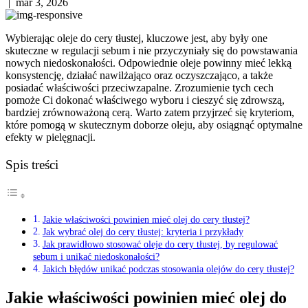
|
mar 3, 2026
Wybierając oleje do cery tłustej, kluczowe jest, aby były one
skuteczne w regulacji sebum i nie przyczyniały się do powstawania
nowych niedoskonałości. Odpowiednie oleje powinny mieć lekką
konsystencję, działać nawilżająco oraz oczyszczająco, a także
posiadać właściwości przeciwzapalne. Zrozumienie tych cech
pomoże Ci dokonać właściwego wyboru i cieszyć się zdrowszą,
bardziej zrównoważoną cerą. Warto zatem przyjrzeć się kryteriom,
które pomogą w skutecznym doborze oleju, aby osiągnąć optymalne
efekty w pielęgnacji.
Spis treści
Jakie właściwości powinien mieć olej do cery tłustej?
Jak wybrać olej do cery tłustej: kryteria i przykłady
Jak prawidłowo stosować oleje do cery tłustej, by regulować
sebum i unikać niedoskonałości?
Jakich błędów unikać podczas stosowania olejów do cery tłustej?
Jakie właściwości powinien mieć olej do