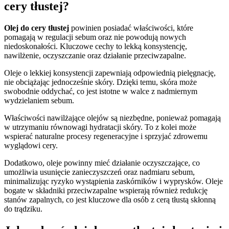
cery tłustej?
Olej do cery tłustej
powinien posiadać właściwości, które
pomagają w regulacji sebum oraz nie powodują nowych
niedoskonałości. Kluczowe cechy to lekką konsystencję,
nawilżenie, oczyszczanie oraz działanie przeciwzapalne.
Oleje o lekkiej konsystencji zapewniają odpowiednią pielęgnację,
nie obciążając jednocześnie skóry. Dzięki temu, skóra może
swobodnie oddychać, co jest istotne w walce z nadmiernym
wydzielaniem sebum.
Właściwości nawilżające olejów są niezbędne, ponieważ pomagają
w utrzymaniu równowagi hydratacji skóry. To z kolei może
wspierać naturalne procesy regeneracyjne i sprzyjać zdrowemu
wyglądowi cery.
Dodatkowo, oleje powinny mieć działanie oczyszczające, co
umożliwia usunięcie zanieczyszczeń oraz nadmiaru sebum,
minimalizując ryzyko wystąpienia zaskórników i wyprysków. Oleje
bogate w składniki przeciwzapalne wspierają również redukcję
stanów zapalnych, co jest kluczowe dla osób z cerą tłustą skłonną
do trądziku.