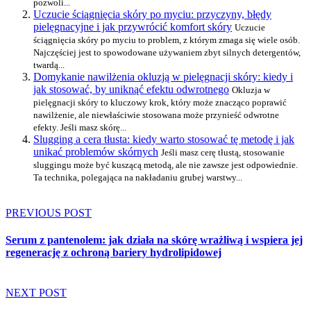
pozwoli...
Uczucie ściągnięcia skóry po myciu: przyczyny, błędy
pielęgnacyjne i jak przywrócić komfort skóry
Uczucie
ściągnięcia skóry po myciu to problem, z którym zmaga się wiele osób.
Najczęściej jest to spowodowane używaniem zbyt silnych detergentów,
twardą...
Domykanie nawilżenia okluzją w pielęgnacji skóry: kiedy i
jak stosować, by uniknąć efektu odwrotnego
Okluzja w
pielęgnacji skóry to kluczowy krok, który może znacząco poprawić
nawilżenie, ale niewłaściwie stosowana może przynieść odwrotne
efekty. Jeśli masz skórę...
Slugging a cera tłusta: kiedy warto stosować tę metodę i jak
unikać problemów skórnych
Jeśli masz cerę tłustą, stosowanie
sluggingu może być kuszącą metodą, ale nie zawsze jest odpowiednie.
Ta technika, polegająca na nakładaniu grubej warstwy...
PREVIOUS POST
Serum z pantenolem: jak działa na skórę wrażliwą i wspiera jej
regenerację z ochroną bariery hydrolipidowej
NEXT POST