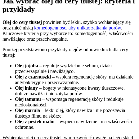
Jak wybrać olej do cery tłustej: kryteria i
przykłady
Olej do cery tłustej
powinien być lekki, szybko wchłaniający się
oraz mieć niską
komedogenność, aby unikać zatkania porów
.
Kluczowe kryteria przy wyborze to: komedogenność, właściwości
nawilżające oraz przeciwzapalne.
Poniżej przedstawiono przykłady olejów odpowiednich dla cery
tłustej:
Olej jojoba
– reguluje wydzielanie sebum, działa
przeciwzapalnie i nawilżająco.
Olej z czarnuszki
– wspiera regenerację skóry, ma działanie
antybakteryjne i przeciwzapalne.
Olej lniany
– bogaty w nienasycone kwasy tłuszczowe,
dobrze nawilża i nie zatyka porów.
Olej tamanu
– wspomaga regenerację skóry i redukuje
niedoskonałości.
Olej marula
– lekki olej, który nawilża i nie pozostawia
tłustego filmu na skórze.
Olej z pestek malin
– wspiera nawilżenie i ma właściwości
ochronne.
Wybierając olej do cery tłustej, warto zwrócić uwagę na jego skład i