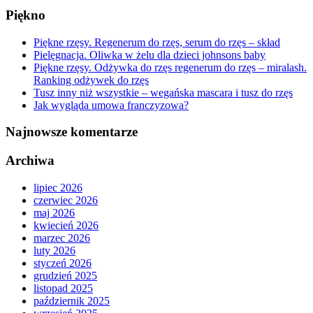
Piękno
Piękne rzęsy. Regenerum do rzęs, serum do rzęs – skład
Pielęgnacja. Oliwka w żelu dla dzieci johnsons baby
Piękne rzęsy. Odżywka do rzęs regenerum do rzęs – miralash.
Ranking odżywek do rzęs
Tusz inny niż wszystkie – wegańska mascara i tusz do rzęs
Jak wygląda umowa franczyzowa?
Najnowsze komentarze
Archiwa
lipiec 2026
czerwiec 2026
maj 2026
kwiecień 2026
marzec 2026
luty 2026
styczeń 2026
grudzień 2025
listopad 2025
październik 2025