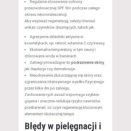
Regularne stosowanie ochrony
przeciwsłonecznej SPF 50+ podczas całego
okresu rekonwalescencji.
Aby wspierać regenerację, należy również
unikać czynników drażniących, takich jak:
Agresywne składniki aktywne w
kosmetykach, np. retinol, witamina C czy kwasy.
Ekstremalne temperatury, w tym sauny i
chlorowana woda w basenach.
Zabiegi prowadzące do
podrażnienia skóry
,
jak depilacja czy dermabrazja.
Nieodrywanie złuszczającej się skóry oraz
ograniczenie intensywnego wysiłku fizycznego
przez kilka dni po zabiegu.
Zachowanie tych zasad wspomaga szybkie
gojenie i znacznie redukuje ryzyko nawrotów
przebarwień, co czyni regenerację kluczowym
elementem skutecznej terapii.
Błędy w pielęgnacji i