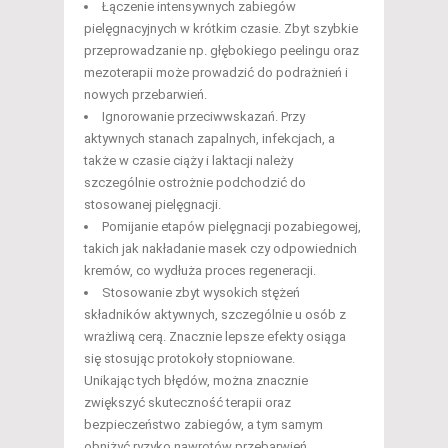
Łączenie intensywnych zabiegów
pielęgnacyjnych w krótkim czasie. Zbyt szybkie
przeprowadzanie np. głębokiego peelingu oraz
mezoterapii może prowadzić do podrażnień i
nowych przebarwień.
Ignorowanie przeciwwskazań. Przy
aktywnych stanach zapalnych, infekcjach, a
także w czasie ciąży i laktacji należy
szczególnie ostrożnie podchodzić do
stosowanej pielęgnacji.
Pomijanie etapów pielęgnacji pozabiegowej,
takich jak nakładanie masek czy odpowiednich
kremów, co wydłuża proces regeneracji.
Stosowanie zbyt wysokich stężeń
składników aktywnych, szczególnie u osób z
wrażliwą cerą. Znacznie lepsze efekty osiąga
się stosując protokoły stopniowane.
Unikając tych błędów, można znacznie
zwiększyć skuteczność terapii oraz
bezpieczeństwo zabiegów, a tym samym
obniżyć ryzyko nawrotów przebarwień.