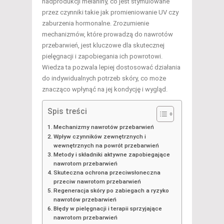
nadprodukcji melaniny, co jest stymulowane
przez czynniki takie jak promieniowanie UV czy
zaburzenia hormonalne. Zrozumienie
mechanizmów, które prowadzą do nawrotów
przebarwień, jest kluczowe dla skutecznej
pielęgnacji i zapobiegania ich powrotowi.
Wiedza ta pozwala lepiej dostosować działania
do indywidualnych potrzeb skóry, co może
znacząco wpłynąć na jej kondycję i wygląd.
Spis treści
Mechanizmy nawrotów przebarwień
Wpływ czynników zewnętrznych i
wewnętrznych na powrót przebarwień
Metody i składniki aktywne zapobiegające
nawrotom przebarwień
Skuteczna ochrona przeciwsłoneczna
przeciw nawrotom przebarwień
Regeneracja skóry po zabiegach a ryzyko
nawrotów przebarwień
Błędy w pielęgnacji i terapii sprzyjające
nawrotom przebarwień