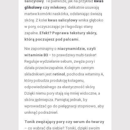
salicylowy
. Te pierwsze, jak na przykład
kwas
glikolowy
czy mlekowy
, delikatnie usuwają
martwe komórki naskórka, odsłaniając świeżą
skórę. Z kolei
kwas salicylowy
wnika głęboko
w pory, oczyszczając je i łagodząc stany
zapalne.
Efekt? Poprawa tekstury skóry,
którą poczujesz pod palcami.
Nie zapominajmy o
niacynamidzie, czyli
witaminie B3
– to prawdziwy multi-tasker!
Reguluje wydzielanie sebum, zwęża pory i
działa przeciwzapalnie. Kolejnym cennym
składnikiem jest
retinol
, pochodna witaminy A,
który pobudza produkcję kolagenu,
odpowiedzialnego za elastyczność skóry.
Dzięki niemu pory stają się mniej widoczne, a
skóra jędrniejsza. Pamiętaj jednak, by
wprowadzać go do pielęgnacji stopniowo, aby
uniknąć podrażnień.
Tonik zwężający pory czy serum do twarzy
– co wybrać dla siebie? Toniki, dzięki swoim