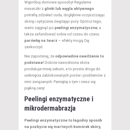
Wypróbuj domowe sposoby! Regularne
maseczki z
glinki lub węgla aktywnego
potrafią zdziałać cuda, dogłębnie oczyszczając
skórę i optycznie zwężając pory. Oprócz tego,
warto sięgnąć po
peelingi enzymatyczne
, a
także zafundować sobie od czasu do czasu
parówkę na twarz
– efekty mogą Cię
zaskoczyć.
Nie zapominaj, że
odpowiednie nawilżenie to
podstawa!
Dobrze nawodniona skóra
produkuje mniej sebum, a to prosta droga do
uniknięcia zablokowanych porów i problemów z
nimi związanych. Pamiętaj o tym i ciesz się
piękną cerą!
Peelingi enzymatyczne i
mikrodermabrazja
Peelingi enzymatyczne to łagodny sposób
na pozbycie się martwych komórek skóry,