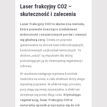
Laser frakcyjny CO2 –
skuteczność i zalecenia
Laser frakcyjny CO2 to skuteczna metoda,
która pozwala znacząco zredukować
widoczność rozszerzonych porów i cieszyć
się gładszą cerą.
Działa on poprzez
generowanie na skórze sieci mikroskopijnych,
kontrolowanych uszkodzeń termicznych. Te
drobne „urazy” są impulsem dla skóry,
pobudzającym ją do intensywnej regeneracji i
odnowy.
W rezultacie następuje wymiana komórek
naskórka na nowe, a cała struktura skóry ulega
wyraźnej poprawie. W efekcie tego procesu,
pory stają się mniej zauważalne, a efekt ten
utrzymuje się przez długi czas.
Stymulując
regenerację, laser frakcyjny CO2 w
naturalny sposób przyczynia się do ich