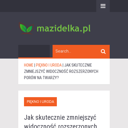
HOME
|
PIĘKNO I URODA
|
JAK SKUTECZNIE
ZMNIEJSZYĆ WIDOCZNOŚĆ ROZSZERZONYCH
PORÓW NA TWARZY?
PIĘKNO I URODA
Jak skutecznie zmniejszyć
widoczność rozszerzonych