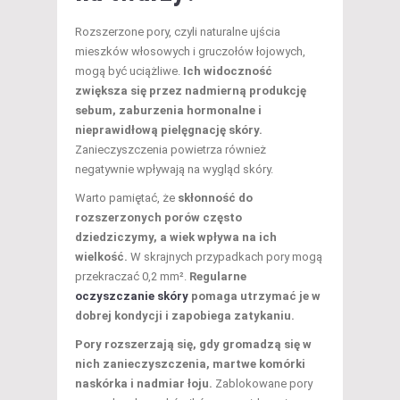
Rozszerzone pory, czyli naturalne ujścia
mieszków włosowych i gruczołów łojowych,
mogą być uciążliwe.
Ich widoczność
zwiększa się przez nadmierną produkcję
sebum, zaburzenia hormonalne i
nieprawidłową pielęgnację skóry.
Zanieczyszczenia powietrza również
negatywnie wpływają na wygląd skóry.
Warto pamiętać, że
skłonność do
rozszerzonych porów często
dziedziczymy, a wiek wpływa na ich
wielkość.
W skrajnych przypadkach pory mogą
przekraczać 0,2 mm².
Regularne
oczyszczanie skóry
pomaga utrzymać je w
dobrej kondycji i zapobiega zatykaniu.
Pory rozszerzają się, gdy gromadzą się w
nich zanieczyszczenia, martwe komórki
naskórka i nadmiar łoju.
Zablokowane pory