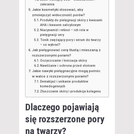
zalecenia
Jakie kosmetyki stosować, aby
zmniejszyć widoczność porów?
Produkty do pielęgnacji skóry z kwasami
AHA i kwasem salicylowym
Niacynamid i retinol – ich rola w
pielęgnacji cery
Tonik zwężający pory i serum do twarzy
– co wybrać?
Jak pielęgnować cerę tłustą i mieszaną z
rozszerzonymi porami?
Oczyszczanie i tonizacja skóry
Nawilżanie i ochrona przed słońcem
Jakie nawyki pielęgnacyjne mogą pomóc
w walce z rozszerzonymi porami?
Demakijaż i unikanie produktów
komedogennych
Złuszczanie skóry i produkcja kolagenu
Dlaczego pojawiają
się rozszerzone pory
na twarzy?