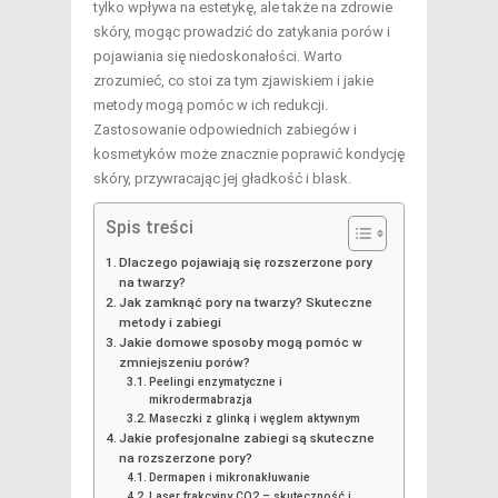
tylko wpływa na estetykę, ale także na zdrowie
skóry, mogąc prowadzić do zatykania porów i
pojawiania się niedoskonałości. Warto
zrozumieć, co stoi za tym zjawiskiem i jakie
metody mogą pomóc w ich redukcji.
Zastosowanie odpowiednich zabiegów i
kosmetyków może znacznie poprawić kondycję
skóry, przywracając jej gładkość i blask.
Spis treści
Dlaczego pojawiają się rozszerzone pory
na twarzy?
Jak zamknąć pory na twarzy? Skuteczne
metody i zabiegi
Jakie domowe sposoby mogą pomóc w
zmniejszeniu porów?
Peelingi enzymatyczne i
mikrodermabrazja
Maseczki z glinką i węglem aktywnym
Jakie profesjonalne zabiegi są skuteczne
na rozszerzone pory?
Dermapen i mikronakłuwanie
Laser frakcyjny CO2 – skuteczność i