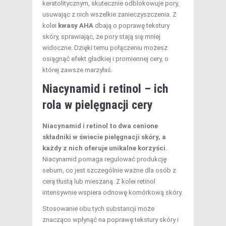
keratolitycznym, skutecznie odblokowuje pory,
usuwając z nich wszelkie zanieczyszczenia. Z
kolei
kwasy AHA
dbają o poprawę tekstury
skóry, sprawiając, że pory stają się mniej
widoczne. Dzięki temu połączeniu możesz
osiągnąć efekt gładkiej i promiennej cery, o
której zawsze marzyłaś.
Niacynamid i retinol – ich
rola w pielęgnacji cery
Niacynamid i retinol to dwa cenione
składniki w świecie pielęgnacji skóry, a
każdy z nich oferuje unikalne korzyści.
Niacynamid pomaga regulować produkcję
sebum, co jest szczególnie ważne dla osób z
cerą tłustą lub mieszaną. Z kolei retinol
intensywnie wspiera odnowę komórkową skóry.
Stosowanie obu tych substancji może
znacząco wpłynąć na poprawę tekstury skóry i