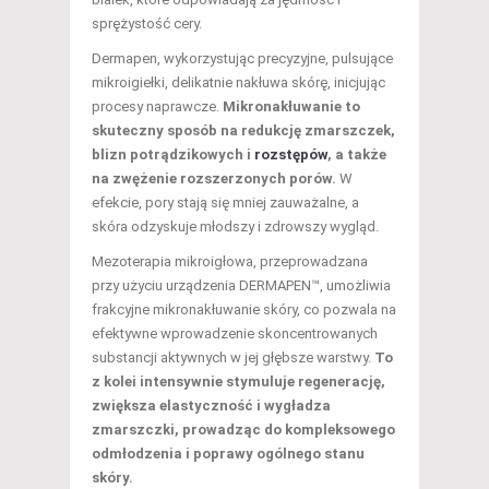
sprężystość cery.
Dermapen, wykorzystując precyzyjne, pulsujące
mikroigiełki, delikatnie nakłuwa skórę, inicjując
procesy naprawcze.
Mikronakłuwanie to
skuteczny sposób na redukcję zmarszczek,
blizn potrądzikowych i
rozstępów
, a także
na zwężenie rozszerzonych porów.
W
efekcie, pory stają się mniej zauważalne, a
skóra odzyskuje młodszy i zdrowszy wygląd.
Mezoterapia mikroigłowa, przeprowadzana
przy użyciu urządzenia DERMAPEN™, umożliwia
frakcyjne mikronakłuwanie skóry, co pozwala na
efektywne wprowadzenie skoncentrowanych
substancji aktywnych w jej głębsze warstwy.
To
z kolei intensywnie stymuluje regenerację,
zwiększa elastyczność i wygładza
zmarszczki, prowadząc do kompleksowego
odmłodzenia i poprawy ogólnego stanu
skóry.