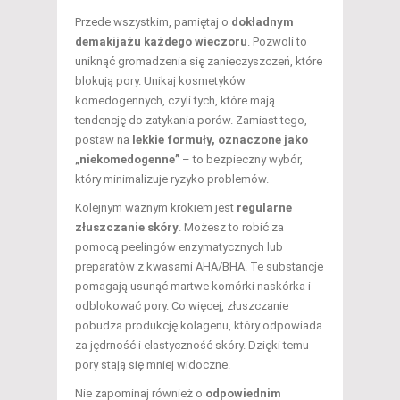
Przede wszystkim, pamiętaj o
dokładnym
demakijażu każdego wieczoru
. Pozwoli to
uniknąć gromadzenia się zanieczyszczeń, które
blokują pory. Unikaj kosmetyków
komedogennych, czyli tych, które mają
tendencję do zatykania porów. Zamiast tego,
postaw na
lekkie formuły, oznaczone jako
„niekomedogenne”
– to bezpieczny wybór,
który minimalizuje ryzyko problemów.
Kolejnym ważnym krokiem jest
regularne
złuszczanie skóry
. Możesz to robić za
pomocą peelingów enzymatycznych lub
preparatów z kwasami AHA/BHA. Te substancje
pomagają usunąć martwe komórki naskórka i
odblokować pory. Co więcej, złuszczanie
pobudza produkcję kolagenu, który odpowiada
za jędrność i elastyczność skóry. Dzięki temu
pory stają się mniej widoczne.
Nie zapominaj również o
odpowiednim