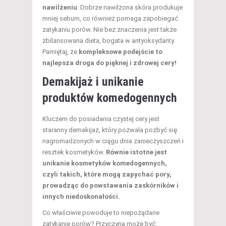
nawilżeniu
. Dobrze nawilżona skóra produkuje
mniej sebum, co również pomaga zapobiegać
zatykaniu porów. Nie bez znaczenia jest także
zbilansowana dieta, bogata w antyoksydanty.
Pamiętaj, że
kompleksowe podejście to
najlepsza droga do pięknej i zdrowej cery!
Demakijaż i unikanie
produktów komedogennych
Kluczem do posiadania czystej cery jest
staranny demakijaż, który pozwala pozbyć się
nagromadzonych w ciągu dnia zanieczyszczeń i
resztek kosmetyków.
Równie istotne jest
unikanie kosmetyków komedogennych,
czyli takich, które mogą zapychać pory,
prowadząc do powstawania zaskórników i
innych niedoskonałości.
Co właściwie powoduje to niepożądane
zatykanie porów? Przyczyną może być: