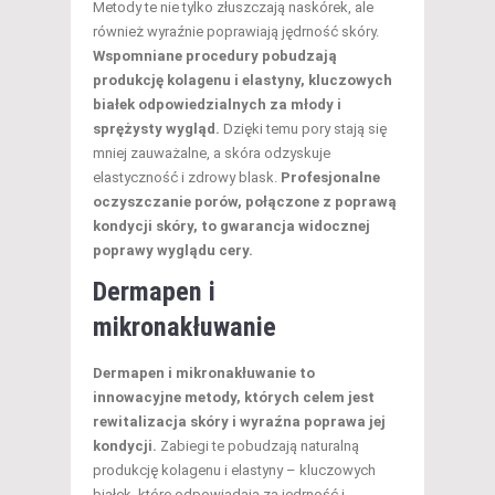
Metody te nie tylko złuszczają naskórek, ale
również wyraźnie poprawiają jędrność skóry.
Wspomniane procedury pobudzają
produkcję kolagenu i elastyny, kluczowych
białek odpowiedzialnych za młody i
sprężysty wygląd.
Dzięki temu pory stają się
mniej zauważalne, a skóra odzyskuje
elastyczność i zdrowy blask.
Profesjonalne
oczyszczanie porów, połączone z poprawą
kondycji skóry, to gwarancja widocznej
poprawy wyglądu cery.
Dermapen i
mikronakłuwanie
Dermapen i mikronakłuwanie to
innowacyjne metody, których celem jest
rewitalizacja skóry i wyraźna poprawa jej
kondycji.
Zabiegi te pobudzają naturalną
produkcję kolagenu i elastyny – kluczowych
białek, które odpowiadają za jędrność i