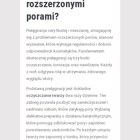
rozszerzonymi
porami?
Pielęgnacja cery tłustej i mieszanej, zmagającej
się z problemem rozszerzonych porów, stanowi
wyzwanie, które wymaga regularności i doboru
odpowiednich kosmetyków. Fundamentem
skutecznej pielęgnacji są trzy kroki:
oczyszczanie, tonizacja oraz nawilżanie. Każdy
z nich odgrywa rolę w utrzymaniu zdrowego
wyglądu skóry.
Podstawą pielęgnacji jest dokładne
oczyszczanie twarzy
dwa razy dziennie. Ten
zabieg pozwala pozbyć się zanieczyszczeń i
nadmiaru sebum, które zatykają pory. Wybieraj
delikatne preparaty o działaniu keratolitycznym,
które pomogą odblokować pory i zapobiec
powstawaniu zaskórników. Po każdym umyciu
twarzy nie zapomnij o toniku, który przywróci