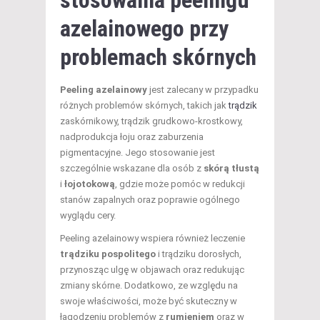
stosowania peelingu
azelainowego przy
problemach skórnych
Peeling azelainowy
jest zalecany w przypadku
różnych problemów skórnych, takich jak
trądzik
zaskórnikowy, trądzik grudkowo-krostkowy,
nadprodukcja łoju oraz zaburzenia
pigmentacyjne. Jego stosowanie jest
szczególnie wskazane dla osób z
skórą tłustą
i
łojotokową
, gdzie może pomóc w redukcji
stanów zapalnych oraz poprawie ogólnego
wyglądu cery.
Peeling azelainowy wspiera również leczenie
trądziku pospolitego
i trądziku dorosłych,
przynosząc ulgę w objawach oraz redukując
zmiany skórne. Dodatkowo, ze względu na
swoje właściwości, może być skuteczny w
łagodzeniu problemów z
rumieniem
oraz w