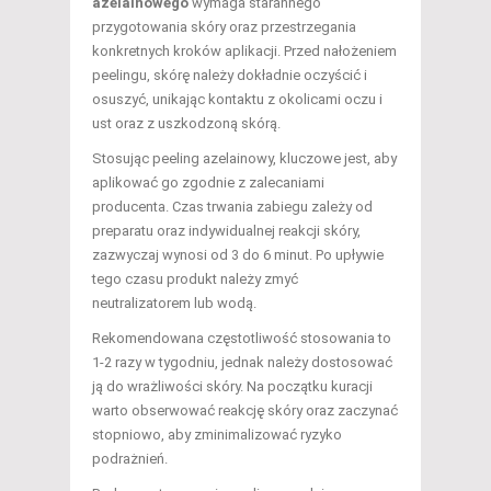
azelainowego
wymaga starannego
przygotowania skóry oraz przestrzegania
konkretnych kroków aplikacji. Przed nałożeniem
peelingu, skórę należy dokładnie oczyścić i
osuszyć, unikając kontaktu z okolicami oczu i
ust oraz z uszkodzoną skórą.
Stosując peeling azelainowy, kluczowe jest, aby
aplikować go zgodnie z zalecaniami
producenta. Czas trwania zabiegu zależy od
preparatu oraz indywidualnej reakcji skóry,
zazwyczaj wynosi od 3 do 6 minut. Po upływie
tego czasu produkt należy zmyć
neutralizatorem lub wodą.
Rekomendowana częstotliwość stosowania to
1-2 razy w tygodniu, jednak należy dostosować
ją do wrażliwości skóry. Na początku kuracji
warto obserwować reakcję skóry oraz zaczynać
stopniowo, aby zminimalizować ryzyko
podrażnień.