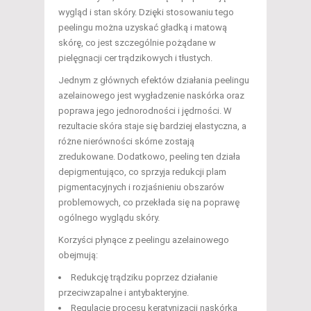
wygląd i stan skóry. Dzięki stosowaniu tego
peelingu można uzyskać gładką i matową
skórę, co jest szczególnie pożądane w
pielęgnacji cer trądzikowych i tłustych.
Jednym z głównych efektów działania peelingu
azelainowego jest wygładzenie naskórka oraz
poprawa jego jednorodności i jędrności. W
rezultacie skóra staje się bardziej elastyczna, a
różne nierówności skórne zostają
zredukowane. Dodatkowo, peeling ten działa
depigmentująco, co sprzyja redukcji plam
pigmentacyjnych i rozjaśnieniu obszarów
problemowych, co przekłada się na poprawę
ogólnego wyglądu skóry.
Korzyści płynące z peelingu azelainowego
obejmują:
Redukcję trądziku poprzez działanie
przeciwzapalne i antybakteryjne.
Regulację procesu keratynizacji naskórka