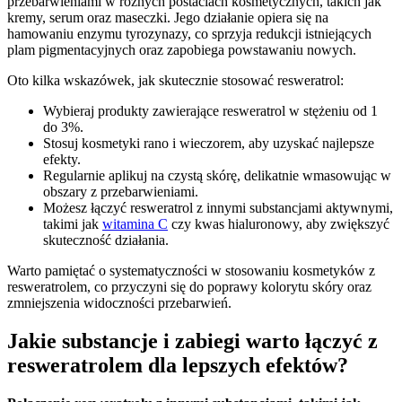
przebarwieniami w różnych postaciach kosmetycznych, takich jak
kremy, serum oraz maseczki. Jego działanie opiera się na
hamowaniu enzymu tyrozynazy, co sprzyja redukcji istniejących
plam pigmentacyjnych oraz zapobiega powstawaniu nowych.
Oto kilka wskazówek, jak skutecznie stosować resweratrol:
Wybieraj produkty zawierające resweratrol w stężeniu od 1
do 3%.
Stosuj kosmetyki rano i wieczorem, aby uzyskać najlepsze
efekty.
Regularnie aplikuj na czystą skórę, delikatnie wmasowując w
obszary z przebarwieniami.
Możesz łączyć resweratrol z innymi substancjami aktywnymi,
takimi jak
witamina C
czy kwas hialuronowy, aby zwiększyć
skuteczność działania.
Warto pamiętać o systematyczności w stosowaniu kosmetyków z
resweratrolem, co przyczyni się do poprawy kolorytu skóry oraz
zmniejszenia widoczności przebarwień.
Jakie substancje i zabiegi warto łączyć z
resweratrolem dla lepszych efektów?