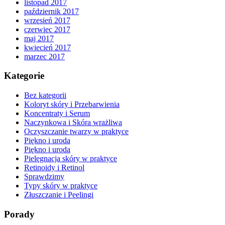
listopad 2017
październik 2017
wrzesień 2017
czerwiec 2017
maj 2017
kwiecień 2017
marzec 2017
Kategorie
Bez kategorii
Koloryt skóry i Przebarwienia
Koncentraty i Serum
Naczynkowa i Skóra wrażliwa
Oczyszczanie twarzy w praktyce
Piękno i uroda
Piękno i uroda
Pielęgnacja skóry w praktyce
Retinoidy i Retinol
Sprawdzimy
Typy skóry w praktyce
Złuszczanie i Peelingi
Porady