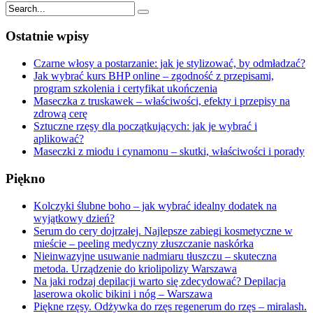
Ostatnie wpisy
Czarne włosy a postarzanie: jak je stylizować, by odmładzać?
Jak wybrać kurs BHP online – zgodność z przepisami,
program szkolenia i certyfikat ukończenia
Maseczka z truskawek – właściwości, efekty i przepisy na
zdrową cerę
Sztuczne rzęsy dla początkujących: jak je wybrać i
aplikować?
Maseczki z miodu i cynamonu – skutki, właściwości i porady
Piękno
Kolczyki ślubne boho – jak wybrać idealny dodatek na
wyjątkowy dzień?
Serum do cery dojrzałej. Najlepsze zabiegi kosmetyczne w
mieście – peeling medyczny złuszczanie naskórka
Nieinwazyjne usuwanie nadmiaru tłuszczu – skuteczna
metoda. Urządzenie do kriolipolizy Warszawa
Na jaki rodzaj depilacji warto się zdecydować? Depilacja
laserowa okolic bikini i nóg – Warszawa
Piękne rzęsy. Odżywka do rzęs regenerum do rzęs – miralash.