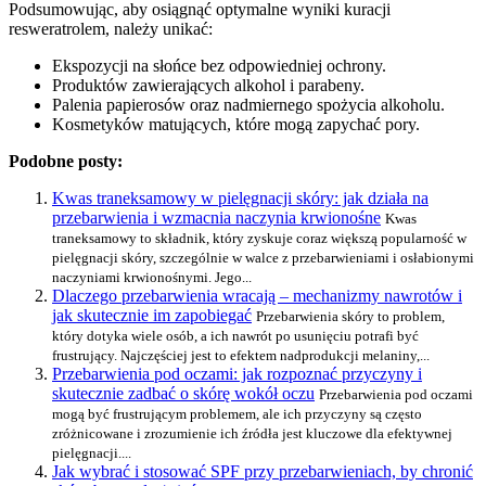
Podsumowując, aby osiągnąć optymalne wyniki kuracji
resweratrolem, należy unikać:
Ekspozycji na słońce bez odpowiedniej ochrony.
Produktów zawierających alkohol i parabeny.
Palenia papierosów oraz nadmiernego spożycia alkoholu.
Kosmetyków matujących, które mogą zapychać pory.
Podobne posty:
Kwas traneksamowy w pielęgnacji skóry: jak działa na
przebarwienia i wzmacnia naczynia krwionośne
Kwas
traneksamowy to składnik, który zyskuje coraz większą popularność w
pielęgnacji skóry, szczególnie w walce z przebarwieniami i osłabionymi
naczyniami krwionośnymi. Jego...
Dlaczego przebarwienia wracają – mechanizmy nawrotów i
jak skutecznie im zapobiegać
Przebarwienia skóry to problem,
który dotyka wiele osób, a ich nawrót po usunięciu potrafi być
frustrujący. Najczęściej jest to efektem nadprodukcji melaniny,...
Przebarwienia pod oczami: jak rozpoznać przyczyny i
skutecznie zadbać o skórę wokół oczu
Przebarwienia pod oczami
mogą być frustrującym problemem, ale ich przyczyny są często
zróżnicowane i zrozumienie ich źródła jest kluczowe dla efektywnej
pielęgnacji....
Jak wybrać i stosować SPF przy przebarwieniach, by chronić