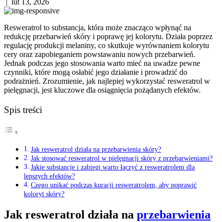
|
lut 13, 2026
Resweratrol to substancja, która może znacząco wpłynąć na
redukcję przebarwień skóry i poprawę jej kolorytu. Działa poprzez
regulację produkcji melaniny, co skutkuje wyrównaniem kolorytu
cery oraz zapobieganiem powstawaniu nowych przebarwień.
Jednak podczas jego stosowania warto mieć na uwadze pewne
czynniki, które mogą osłabić jego działanie i prowadzić do
podrażnień. Zrozumienie, jak najlepiej wykorzystać resweratrol w
pielęgnacji, jest kluczowe dla osiągnięcia pożądanych efektów.
Spis treści
Jak resweratrol działa na przebarwienia skóry?
Jak stosować resweratrol w pielęgnacji skóry z przebarwieniami?
Jakie substancje i zabiegi warto łączyć z resweratrolem dla
lepszych efektów?
Czego unikać podczas kuracji resweratrolem, aby poprawić
koloryt skóry?
Jak resweratrol działa na
przebarwienia