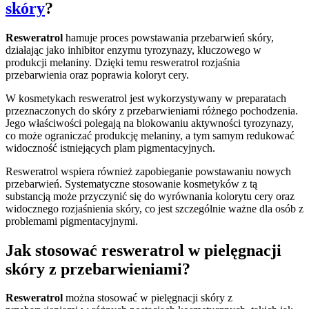
skóry
?
Resweratrol
hamuje proces powstawania przebarwień skóry,
działając jako inhibitor enzymu tyrozynazy, kluczowego w
produkcji melaniny. Dzięki temu resweratrol rozjaśnia
przebarwienia oraz poprawia koloryt cery.
W kosmetykach resweratrol jest wykorzystywany w preparatach
przeznaczonych do skóry z przebarwieniami różnego pochodzenia.
Jego właściwości polegają na blokowaniu aktywności tyrozynazy,
co może ograniczać produkcję melaniny, a tym samym redukować
widoczność istniejących plam pigmentacyjnych.
Resweratrol wspiera również zapobieganie powstawaniu nowych
przebarwień. Systematyczne stosowanie kosmetyków z tą
substancją może przyczynić się do wyrównania kolorytu cery oraz
widocznego rozjaśnienia skóry, co jest szczególnie ważne dla osób z
problemami pigmentacyjnymi.
Jak stosować resweratrol w pielęgnacji
skóry z przebarwieniami?
Resweratrol
można stosować w pielęgnacji skóry z