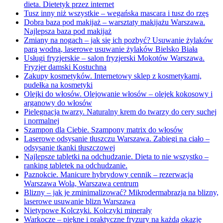
dieta. Dietetyk przez internet
Tusz inny niż wszystkie – wegańska mascara i tusz do rzęs
Dobra baza pod makijaż – warsztaty makijażu Warszawa.
Najlepsza baza pod makijaż
Zmiany na nogach – jak się ich pozbyć? Usuwanie żylaków
parą wodną, laserowe usuwanie żylaków Bielsko Biała
Usługi fryzjerskie – salon fryzjerski Mokotów Warszawa.
Fryzjer damski Kostuchna
Zakupy kosmetyków. Internetowy sklep z kosmetykami,
pudełka na kosmetyki
Olejki do włosów. Olejowanie włosów – olejek kokosowy i
arganowy do włosów
Pielęgnacja twarzy. Naturalny krem do twarzy do cery suchej
i normalnej
Szampon dla Ciebie. Szampony matrix do włosów
Laserowe odsysanie tłuszczu Warszawa. Zabiegi na ciało –
odsysanie tkanki tłuszczowej
Najlepsze tabletki na odchudzanie. Dieta to nie wszystko –
ranking tabletek na odchudzanie.
Paznokcie. Manicure hybrydowy cennik – rezerwacja
Warszawa Wola, Warszawa centrum
Blizny – jak je zminimalizować? Mikrodermabrazja na blizny,
laserowe usuwanie blizn Warszawa
Nietypowe Kolczyki. Kolczyki minerały
Warkocze – piękne i praktyczne fryzury na każdą okazję