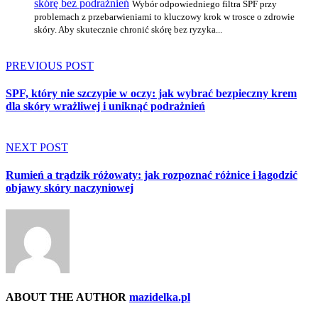
skórę bez podrażnień
Wybór odpowiedniego filtra SPF przy
problemach z przebarwieniami to kluczowy krok w trosce o zdrowie
skóry. Aby skutecznie chronić skórę bez ryzyka...
PREVIOUS POST
SPF, który nie szczypie w oczy: jak wybrać bezpieczny krem
dla skóry wrażliwej i uniknąć podrażnień
NEXT POST
Rumień a trądzik różowaty: jak rozpoznać różnice i łagodzić
objawy skóry naczyniowej
ABOUT THE AUTHOR
mazidelka.pl