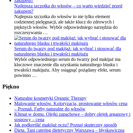
Najlepsza szczotka do włosów – co warto wiedzieć przed
zakupem?
Najlepsza szczotka do włosów to nie tylko element
codziennej pielęgnacji, ale także klucz do zdrowych i
pięknych włosów. Wybór odpowiedniego narzędzia do
rozczesywania …
Serum do twarzy pod makijaż: jak wybrać i stosować dla
naturalnego blasku i trwałości makijażu
Wybór odpowiedniego serum do twarzy pod makijaż ma
kluczowe znaczenie dla uzyskania naturalnego blasku i
trwałości makijażu. Aby osiągnąć pożądany efekt, serum
powinno …
Piękno
Naturalne kosmetyki Organic Therapy
Malowanie włosów. Koloryzacja, prostowanie włosów cena
– Poznań. Farby naturalne do włosów
Klimat w domu. Olejki zapachowe – dobry olejek arganowy i
sosnowy – cena
Jak podkreślić makijaż oczu? Poznaj skuteczny sposób
Dieta. Tani catering dietetyczny Warszawa – błyskawiczna