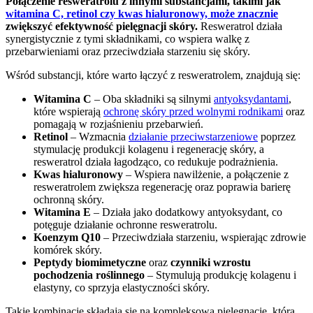
Połączenie resweratrolu z innymi substancjami, takimi jak
witamina C, retinol czy kwas hialuronowy, może znacznie
zwiększyć efektywność pielęgnacji skóry.
Resweratrol działa
synergistycznie z tymi składnikami, co wspiera walkę z
przebarwieniami oraz przeciwdziała starzeniu się skóry.
Wśród substancji, które warto łączyć z resweratrolem, znajdują się:
Witamina C
– Oba składniki są silnymi
antyoksydantami
,
które wspierają
ochronę skóry przed wolnymi rodnikami
oraz
pomagają w rozjaśnieniu przebarwień.
Retinol
– Wzmacnia
działanie przeciwstarzeniowe
poprzez
stymulację produkcji kolagenu i regenerację skóry, a
resweratrol działa łagodząco, co redukuje podrażnienia.
Kwas hialuronowy
– Wspiera nawilżenie, a połączenie z
resweratrolem zwiększa regenerację oraz poprawia barierę
ochronną skóry.
Witamina E
– Działa jako dodatkowy antyoksydant, co
potęguje działanie ochronne resweratrolu.
Koenzym Q10
– Przeciwdziała starzeniu, wspierając zdrowie
komórek skóry.
Peptydy biomimetyczne
oraz
czynniki wzrostu
pochodzenia roślinnego
– Stymulują produkcję kolagenu i
elastyny, co sprzyja elastyczności skóry.
Takie kombinacje składają się na kompleksową pielęgnację, która