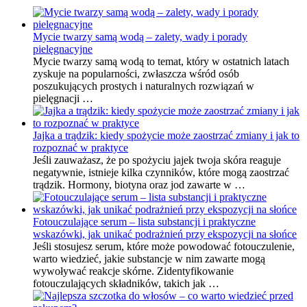
Mycie twarzy samą wodą – zalety, wady i porady
pielęgnacyjne
Mycie twarzy samą wodą to temat, który w ostatnich latach
zyskuje na popularności, zwłaszcza wśród osób
poszukujących prostych i naturalnych rozwiązań w
pielęgnacji …
Jajka a trądzik: kiedy spożycie może zaostrzać zmiany i jak to
rozpoznać w praktyce
Jeśli zauważasz, że po spożyciu jajek twoja skóra reaguje
negatywnie, istnieje kilka czynników, które mogą zaostrzać
trądzik. Hormony, biotyna oraz jod zawarte w …
Fotouczulające serum – lista substancji i praktyczne
wskazówki, jak unikać podrażnień przy ekspozycji na słońce
Jeśli stosujesz serum, które może powodować fotouczulenie,
warto wiedzieć, jakie substancje w nim zawarte mogą
wywoływać reakcje skórne. Zidentyfikowanie
fotouczulających składników, takich jak …