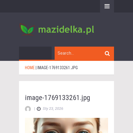
HOME
|
IMAGE-1769133261.JPG
image-1769133261.jpg
|
Sty 23, 2026