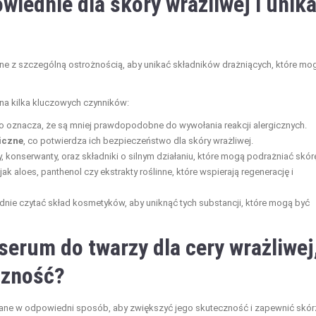
iednie dla skóry wrażliwej i unik
ane z szczególną ostrożnością, aby unikać składników drażniących, które mo
a kilka kluczowych czynników:
co oznacza, że są mniej prawdopodobne do wywołania reakcji alergicznych.
iczne
, co potwierdza ich bezpieczeństwo dla skóry wrażliwej.
, konserwanty, oraz składniki o silnym działaniu, które mogą podrażniać skór
 jak aloes, panthenol czy ekstrakty roślinne, które wspierają regenerację i
dnie czytać skład kosmetyków, aby uniknąć tych substancji, które mogą być
erum do twarzy dla cery wrażliwej
czność?
wane w odpowiedni sposób, aby zwiększyć jego skuteczność i zapewnić skór