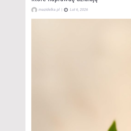
mazidelka.pl
|
Lut 6, 2026