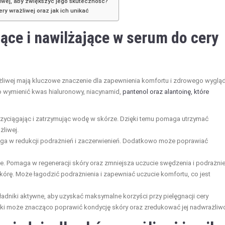
iwej, aby zwiększyć jego skuteczność?
ry wrażliwej oraz jak ich unikać
ące i nawilżające w serum do cery
żliwej mają kluczowe znaczenie dla zapewnienia komfortu i zdrowego wyglą
o wymienić kwas hialuronowy, niacynamid,
pantenol oraz alantoinę, które
przyciągając i zatrzymując wodę w skórze. Dzięki temu pomaga utrzymać
żliwej.
aga w redukcji podrażnień i zaczerwienień. Dodatkowo może poprawiać
e. Pomaga w regeneracji skóry oraz zmniejsza uczucie swędzenia i podrażnie
skórę. Może łagodzić podrażnienia i zapewniać uczucie komfortu, co jest
ładniki aktywne, aby uzyskać maksymalne korzyści przy pielęgnacji cery
iki może znacząco poprawić kondycję skóry oraz zredukować jej nadwrażliw