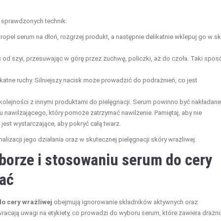
 sprawdzonych technik:
kropel serum na dłoń, rozgrzej produkt, a następnie delikatnie wklepuj go w s
od szyi, przesuwając w górę przez żuchwę, policzki, aż do czoła. Taki spos
katne ruchy. Silniejszy nacisk może prowadzić do podrażnień, co jest
olejności z innymi produktami do pielęgnacji. Serum powinno być nakładane
 nawilżającego, który pomoże zatrzymać nawilżenie. Pamiętaj, aby nie
jest wystarczające, aby pokryć całą twarz.
zacji jego działania oraz w skutecznej pielęgnacji skóry wrażliwej.
borze i stosowaniu serum do cery
kać
o cery wrażliwej
obejmują ignorowanie składników aktywnych oraz
wracają uwagi na etykiety, co prowadzi do wyboru serum, które zawiera drażn