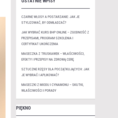
OSTATNIE WPISY
CZARNE WŁOSY A POSTARZANIE: JAK JE
STYLIZOWAĆ, BY ODMŁADZAĆ?
JAK WYBRAĆ KURS BHP ONLINE – ZGODNOŚĆ Z
PRZEPISAMI, PROGRAM SZKOLENIA I
CERTYFIKAT UKOŃCZENIA
MASECZKA Z TRUSKAWEK – WŁAŚCIWOŚCI,
EFEKTY I PRZEPISY NA ZDROWĄ CERĘ
SZTUCZNE RZĘSY DLA POCZĄTKUJĄCYCH: JAK
JE WYBRAĆ I APLIKOWAĆ?
MASECZKI Z MIODU I CYNAMONU – SKUTKI,
WŁAŚCIWOŚCI I PORADY
PIĘKNO