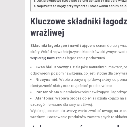
Jak prawidłowo stosować serum do twarzy dla cery wrażl
Najczęstsze błędy przy wyborze i stosowaniu serum do ce
Kluczowe składniki łagodz
wrażliwej
Składniki łagodzące i nawilżające
w serum do cery wra
skóry. Wśród najważniejszych składników aktywnych wart
wspierają nawilżenie
i łagodzenie podrażnień.
Kwas hialuronowy:
Działa jako naturalny humektant, 
odpowiedni poziom nawilżenia, co jest istotne dla cery wra
Niacynamid:
Wspiera baryerę lipidową skóry, co pom
elastyczność skóry oraz rozjaśniać przebarwienia.
Pantenol:
Ma silne właściwości nawilżające i łagodząc
Alantoina:
Wspiera proces gojenia i działa kojąco na 
szczególnie ważne dla cery wrażliwej.
Wybierając
serum do twarzy
, warto zwrócić uwagę na te sk
wrażliwej. Stosowanie produktów zawierających te składn