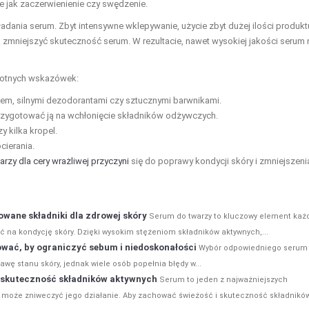
ie jak zaczerwienienie czy swędzenie.
ania serum. Zbyt intensywne wklepywanie, użycie zbyt dużej ilości produkt
zmniejszyć skuteczność serum. W rezultacie, nawet wysokiej jakości serum 
stotnych wskazówek:
lem, silnymi dezodorantami czy sztucznymi barwnikami.
rzygotować ją na wchłonięcie składników odżywczych.
 kilka kropel.
cierania.
rzy dla cery wrażliwej przyczyni
się do poprawy kondycji skóry i zmniejszeni
wane składniki dla zdrowej skóry
Serum do twarzy to kluczowy element każ
ć na kondycję skóry. Dzięki wysokim stężeniom składników aktywnych,...
sować, by ograniczyć sebum i niedoskonałości
Wybór odpowiedniego serum
wę stanu skóry, jednak wiele osób popełnia błędy w...
 skuteczność składników aktywnych
Serum to jeden z najważniejszych
e może zniweczyć jego działanie. Aby zachować świeżość i skuteczność składnikó