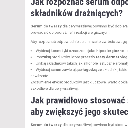
Jak rozpoznać serum odpow
składników drażniących?
Serum do twarzy
dla cery wrażliwej powinno być dobier
prowadzić do podrażnień i reakcji alergicznych.
Aby rozpoznać odpowiednie serum, warto zwrócić uwagę n
Wybieraj kosmetyki oznaczone jako
hipoalergiczne
, 
Poszukuj produktów, które przeszły
testy dermatolog
Unikaj składników takich jak alkohole, sztuczne aromaty
Wybieraj serum zawierające
łagodzące
składniki, takie
nawilżenie.
Zrozumienie etykiet produktów jest kluczowe. Warto dokła
szkodliwe dla cery wrażliwej.
Jak prawidłowo stosować s
aby zwiększyć jego skute
Serum do twarzy
dla cery wrażliwej powinno być stoso