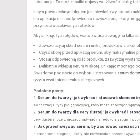
substancje. To może nasilić objawy wrażliwości skóry, tak
Innym powszechnym błędem jest niewłaściwy sposób nakład
lub aplikacja na nieodpowiednio oczyszczoną skórę mogą 
przyniesie oczekiwanych efektów.
Aby uniknąć tych błędów, warto zwracać uwagę na kilka i
Zawsze czytaj skład serum i unikaj produktów z alkoho
Czyść skórę przed aplikacją serum, aby maksymalnie p
Stosuj odpowiednią ilość produktu, zazwyczaj wystarczy
Delikatnie wklepuj serum w skórę, unikając mocnego po
Świadome podejście do wyboru i stosowania
serum do twa
ryzyka wystąpienia reakcji alergicznych.
Podobne posty:
Serum do twarzy: jak wybrać i stosować skoncentro
skutecznej rutyny pielęgnacyjnej, który może znacząco wpłyną
Serum do twarzy dla cery tłustej: jak wybrać i sto
cery tłustej może znacząco wpłynąć na redukcję sebum i popra
Jak przechowywać serum, by zachować świeżość i
elementów pielęgnacji skóry, ale niewłaściwe przechowywani