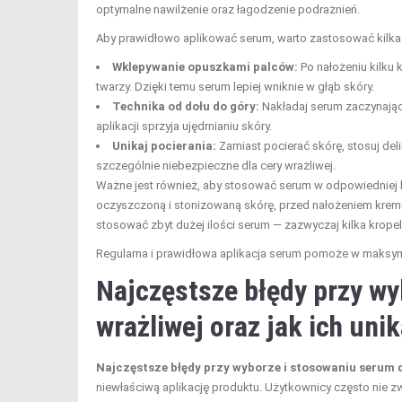
optymalne nawilżenie oraz łagodzenie podrażnień.
Aby prawidłowo aplikować serum, warto zastosować kilka
Wklepywanie opuszkami palców:
Po nałożeniu kilku 
twarzy. Dzięki temu serum lepiej wniknie w głąb skóry.
Technika od dołu do góry:
Nakładaj serum zaczynając 
aplikacji sprzyja ujędrnianiu skóry.
Unikaj pocierania:
Zamiast pocierać skórę, stosuj deli
szczególnie niebezpieczne dla cery wrażliwej.
Ważne jest również, aby stosować serum w odpowiedniej k
oczyszczoną i stonizowaną skórę, przed nałożeniem kremu
stosować zbyt dużej ilości serum — zazwyczaj kilka kropel 
Regularna i prawidłowa aplikacja serum pomoże w maksymali
Najczęstsze błędy przy wy
wrażliwej oraz jak ich uni
Najczęstsze błędy przy wyborze i stosowaniu serum d
niewłaściwą aplikację produktu. Użytkownicy często nie z