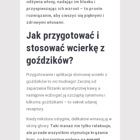
odżywia włosy, nadając im blasku i
przyspieszając ich wzrost – to proste
rozwiązanie, aby cieszyć się pięknymi i
zdrowymi włosami.
Jak przygotować i
stosować wcierkę z
goździków?
Przygotowanie i aplikacja domowej wcierki z
goździków to nic trudnego! Zacznij od
zaparzenia filiżanki aromatycznej kawy, a
następnie wzbogać ją szczyptą cynamonu i
kilkoma goździkami – to sekret udanej
receptury.
Kiedy mikstura ostygnie, delikatnie wmasuj ją w
skórę głowy.
Taki masaż nie tylko relaksuje,
ale przede wszystkim stymuluje krążenie
krwi, co korzystnie wpływa na
porost