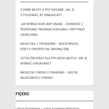
CZARNE WŁOSY A POSTARZANIE: JAK JE
STYLIZOWAĆ, BY ODMŁADZAĆ?
JAK WYBRAĆ KURS BHP ONLINE – ZGODNOŚĆ Z
PRZEPISAMI, PROGRAM SZKOLENIA I CERTYFIKAT
UKOŃCZENIA
MASECZKA Z TRUSKAWEK – WŁAŚCIWOŚCI,
EFEKTY I PRZEPISY NA ZDROWĄ CERĘ
SZTUCZNE RZĘSY DLA POCZĄTKUJĄCYCH: JAK JE
WYBRAĆ I APLIKOWAĆ?
MASECZKI Z MIODU I CYNAMONU – SKUTKI,
WŁAŚCIWOŚCI I PORADY
PIĘKNO
Usługi fryzjerskie – salon fryzjerski Mokotów