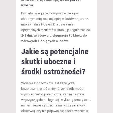
włosów
.
Pamiętaj, aby przechowywać wcierkę w
chłodnym miejscu, najlepiej w lodówce, przez
maksymalnie tydzień. Dla uzyskania
optymalnych rezultatów, stosuj ją regularnie, co
2-3 dni
.
Właściwa pielęgnacja to klucz do
zdrowych i lśniących włosów.
Jakie są potencjalne
skutki uboczne
i
środki ostrożności?
Wcierka z goździków jest zazwyczaj
bezpieczna, choć u niektórych osób może
wywołać reakcję alergiczną. Zanim na stałe
włączysz ją do pielęgnacji, wykonaj prosty test:
nanieś niewielką ilość na mały obszar skóry i
obserwuj, czy nie pojawią się zaczerwienienia,