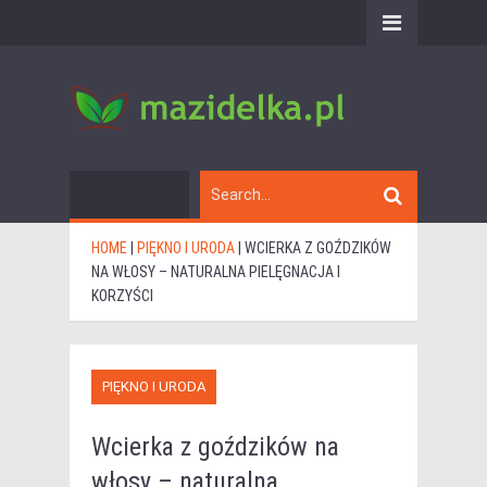
HOME
|
PIĘKNO I URODA
|
WCIERKA Z GOŹDZIKÓW
NA WŁOSY – NATURALNA PIELĘGNACJA I
KORZYŚCI
PIĘKNO I URODA
Wcierka z goździków na
włosy – naturalna