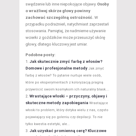
swędzenie lub inne niepokojące objawy.
Osoby
o wrażliwej skórze głowy powinny
zachować szczególną ostrożność.
W
przypadku podrażnień, natychmiast zaprzestań
stosowania. Pamiętaj, że nadmierne używanie
wcierki z goździków może przesuszyć skórę
głowy, dlatego kluczowy jest umiar.
Podobne posty:
Jak skutecznie zmyć farbę z włosów?
Domowe i profesjonalne metody
Jak zmyć
farbę z włosów? To pytanie nurtuje wiele osób,
które po eksperymentach z koloryzacją pragną
przywrócić swoim kosmykom ich naturalny blask....
Wrastające włoski – przyczyny, objawy i
skuteczne metody zapobiegania
Wrastające
włoski to problem, który dotyka wielu z nas, często
pojawiający się po goleniu czy depilacji. To nie
tylko kwestia estetyki, ale...
Jak uzyskać promienną cerę? Kluczowe