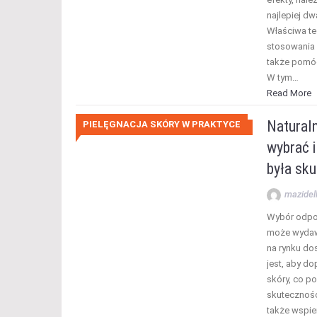
najlepiej dw
Właściwa tec
stosowania 
także pomóc
W tym…
Read More
Naturaln
PIELĘGNACJA SKÓRY W PRAKTYCE
wybrać i
była sku
mazidel
Wybór odpo
może wydaw
na rynku dos
jest, aby d
skóry, co p
skutecznośc
także wspie