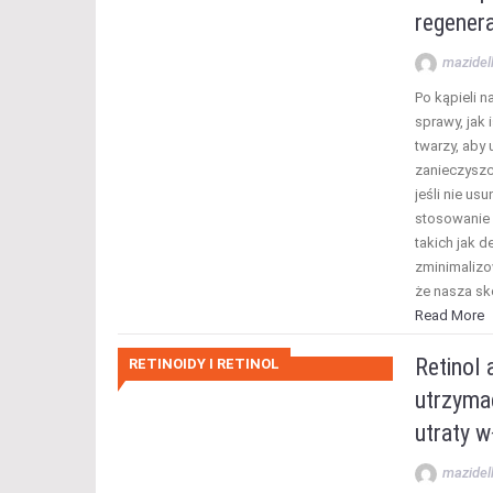
regenera
mazidel
Po kąpieli n
sprawy, jak
twarzy, aby 
zanieczyszc
jeśli nie us
stosowanie
takich jak d
zminimalizo
że nasza sk
Read More
Retinol 
RETINOIDY I RETINOL
utrzyma
utraty 
mazidel