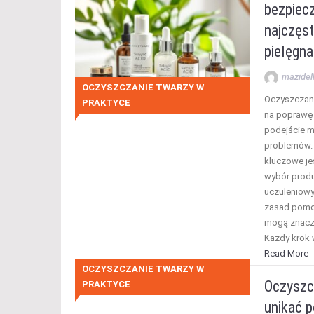
bezpiecz
najczęs
pielęgna
mazidel
OCZYSZCZANIE TWARZY W
Oczyszczani
PRAKTYCE
na poprawę 
podejście m
problemów. 
kluczowe je
wybór prod
uczuleniowy
zasad pomoż
mogą znaczn
Każdy krok
Read More
OCZYSZCZANIE TWARZY W
Oczyszcz
PRAKTYCE
unikać p