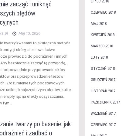
LIPIEC 2018
nie zacząć i uniknąć
tszych błędów
CZERWIEC 2018
cyjnych
MAJ 2018
ka.pl
|
Maj 13, 2026
KWIECIEŃ 2018
e twarzy kwasami to skuteczna metoda
MARZEC 2018
kondycji skóry, ale niewłaściwe
oże prowadzić do podrażnień i innych
LUTY 2018
Aby bezpiecznie zacząć tę przygodę,
STYCZEŃ 2018
st odpowiednie przygotowanie skóry,
uktów oraz przeprowadzenie testów
GRUDZIEŃ 2017
ch. Zrozumienie tych podstawowych
e uniknąć najczęstszych błędów, które
LISTOPAD 2017
ie wpłynąć na efekty oczyszczania.
PAŹDZIERNIK 2017
 w tym…
WRZESIEŃ 2017
anie twarzy po basenie: jak
CZERWIEC 2017
odrażnień i zadbać o
MAJ 2017