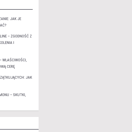
ANIE: JAK JE
ZAĆ?
LINE – ZGODNOŚĆ Z
OLENIA I
– WŁAŚCIWOŚCI,
ROWĄ CERĘ
CZĄTKUJĄCYCH: JAK
MONU – SKUTKI,