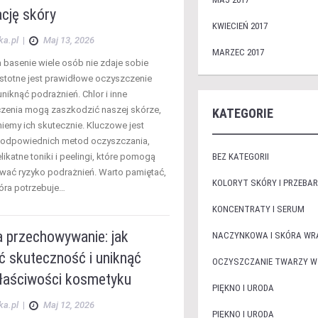
cję skóry
KWIECIEŃ 2017
ka.pl
|
Maj 13, 2026
MARZEC 2017
a basenie wiele osób nie zdaje sobie
 istotne jest prawidłowe oczyszczenie
uniknąć podrażnień. Chlor i inne
zenia mogą zaszkodzić naszej skórze,
KATEGORIE
uniemy ich skutecznie. Kluczowe jest
 odpowiednich metod oczyszczania,
elikatne toniki i peelingi, które pomogą
BEZ KATEGORII
wać ryzyko podrażnień. Warto pamiętać,
KOLORYT SKÓRY I PRZEBAR
óra potrzebuje…
KONCENTRATY I SERUM
a przechowywanie: jak
NACZYNKOWA I SKÓRA WR
ć skuteczność i uniknąć
OCZYSZCZANIE TWARZY W
właściwości kosmetyku
PIĘKNO I URODA
ka.pl
|
Maj 12, 2026
PIĘKNO I URODA