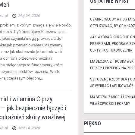
OSTATNIE WPISY
wień
ka.pl
|
Maj 14, 2026
CZARNE WŁOSY A POSTARZ
problem, z którym zmaga się wiele osób,
STYLIZOWAĆ, BY ODMŁAD
t może być frustrujący. Kluczowe jest
JAK WYBRAĆ KURS BHP ON
, jakie czynniki mogą prowadzić do
PRZEPISAMI, PROGRAM SZK
akie jak promieniowanie UV i zmiany
CERTYFIKAT UKOŃCZENIA
 oraz jak skutecznie je kontrolować.
 ochrona przeciwsłoneczna i
MASECZKA Z TRUSKAWEK 
na pielęgnacja to fundamenty, które
EFEKTY I PRZEPISY NA ZD
rzymaniu efektów leczenia. Warto
ię najczęstszym błędom,…
SZTUCZNE RZĘSY DLA PO
JE WYBRAĆ I APLIKOWAĆ?
MASECZKI Z MIODU I CYNA
id i witamina C przy
WŁAŚCIWOŚCI I PORADY
 – jak bezpiecznie łączyć i
odrażnień skóry wrażliwej
PIĘKNO
ka.pl
|
Maj 14, 2026