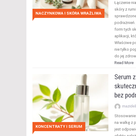
Łączenie nia
skóry z rum
NACZYNKOWA I SKÓRA WRAŻLIWA
sprawdzone
podrażnień.
form tych s
aplikacji, k
Właściwe po
nie tylko po
do jej zdro
Read More
Serum z 
skuteczn
bez pod
mazidel
Stosowanie 
na walkę z 
KONCENTRATY I SERUM
jest odpowi
efekty, nale