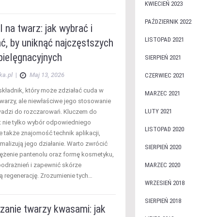
KWIECIEŃ 2023
PAŹDZIERNIK 2022
 na twarz: jak wybrać i
LISTOPAD 2021
ć, by uniknąć najczęstszych
pielęgnacyjnych
SIERPIEŃ 2021
ka.pl
|
Maj 13, 2026
CZERWIEC 2021
 składnik, który może zdziałać cuda w
MARZEC 2021
twarzy, ale niewłaściwe jego stosowanie
LUTY 2021
adzi do rozczarowań. Kluczem do
t nie tylko wybór odpowiedniego
LISTOPAD 2020
e także znajomość technik aplikacji,
malizują jego działanie. Warto zwrócić
SIERPIEŃ 2020
ężenie pantenolu oraz formę kosmetyku,
podrażnień i zapewnić skórze
MARZEC 2020
 regenerację. Zrozumienie tych…
WRZESIEŃ 2018
SIERPIEŃ 2018
zanie twarzy kwasami: jak