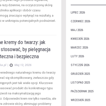
a razy dziennie, na oczyszczoną skórę.
hnika aplikacji i dobór czasu
LIPIEC 2026
mogą znacząco wpłynąć na rezultaty, a
 w uniknięciu potencjalnych podrażnień.
CZERWIEC 2026
MAJ 2026
KWIECIEŃ 2026
e kremy do twarzy: jak
MARZEC 2026
 stosować, by pielęgnacja
teczna i bezpieczna
LUTY 2026
ka.pl
|
Maj 13, 2026
STYCZEŃ 2026
wiedniego naturalnego kremu do twarzy
GRUDZIEŃ 2025
ać się skomplikowany, zwłaszcza gdy
LISTOPAD 2025
tępnych jest tak wiele opcji. Kluczowe
opasować produkt do konkretnego typu
PAŹDZIERNIK 2025
ozwoli na maksymalizację jego
i. Odpowiedni krem nie tylko nawilża, ale
WRZESIEŃ 2025
ra zdrowie skóry, eliminując problemy