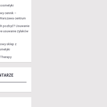
 kosmetyki
owy cennik –
 Warszawa centrum
ich pozbyć? Usuwanie
we usuwanie żylaków
towy sklep z
smetyki
 Therapy
NTARZE