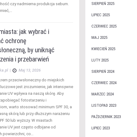
SIERPIEŃ 2025
uchość czy nadmierna produkcja sebum.
umieć,…
LIPIEC 2025
CZERWIEC 2025
iasta: jak wybrać i
MAJ 2025
ć ochronę
słoneczną, by uniknąć
KWIECIEŃ 2025
zenia i przebarwień
LUTY 2025
ka.pl
|
Maj 13, 2026
SIERPIEŃ 2024
krem przeciwsłoneczny do miejskich
CZERWIEC 2024
luczowe jest zrozumienie, jak intensywne
nie UV wpływa na naszą skórę. Aby
MARZEC 2024
zapobiegać fotostarzeniu i
LISTOPAD 2023
iom, warto stosować minimum SPF 30, a
jasną skórą lub przy dłuższym narażeniu
PAŹDZIERNIK 2023
SPF 50 lub wyższy. W miastach
nie UV jest często odbijane od
LIPIEC 2023
h powierzchni, co…