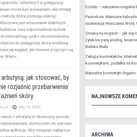
cynamidu i witaminy C w pielęgnacji
Ecolab – naturalne rosyjskie
ieniem może być wyzwaniem, ale istnieją
 metody, które pomogą uniknąć
Paznokcie. Manicure hybryd
 Kluczowe jest stosowanie stabilnych
rezerwacja Warszawa Wola,
kładników oraz odpowiednich technik
Zmiany na nogach – jak się 
tóre minimalizują ryzyko zaczerwienienia.
żylaków parą wodną, lasero
dejście do pielęgnacji skóry wrażliwej
Bielsko Biała
prawi jej wygląd, ale również przyczyni się
wia. Warto…
Zakupy kosmetyków. Interne
kosmetykami, pudełka na ko
Naturalne kosmetyki Organic
arbutyną: jak stosować, by
ie rozjaśnić przebarwienia
rażnień skóry
NAJNOWSZE KOME
ka.pl
|
Maj 13, 2026
serum z arbutyną to skuteczny sposób
przebarwieniami, ale kluczem do sukcesu
ednia aplikacja. Aby osiągnąć najlepsze
ARCHIWA
ży używać tego produktu regularnie,