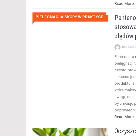
Read More
Pantenol
PIELĘGNACJA SKÓRY W PRAKTYCE
stosowa
błędów 
mazidel
Pantenol to
pielęgnacji 
często prow
sukcesu jes
produktu, al
które maksy
uwagę na st
by uniknąć 
odpowiednią
Read More
Oczyszc