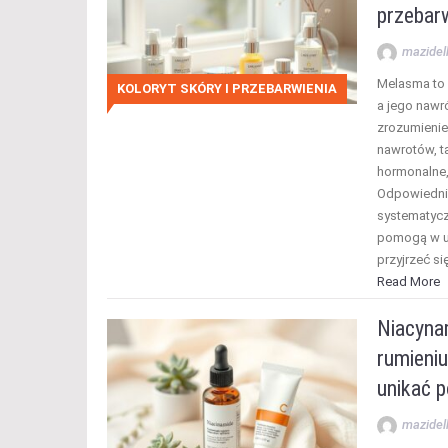
przebar
mazidel
Melasma to 
KOLORYT SKÓRY I PRZEBARWIENIA
a jego nawró
zrozumienie
nawrotów, t
hormonalne,
Odpowiednia
systematycz
pomogą w ut
przyjrzeć s
Read More
Niacynam
rumieniu
unikać p
mazidel