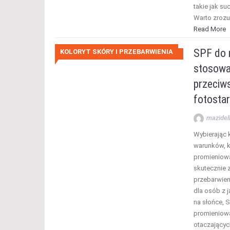
takie jak s
Warto zroz
Read More
SPF do m
KOLORYT SKÓRY I PRZEBARWIENIA
stosowa
przeciw
fotostar
mazidel
Wybierając 
warunków, k
promieniowa
skutecznie 
przebarwien
dla osób z 
na słońce, 
promieniowa
otaczającyc