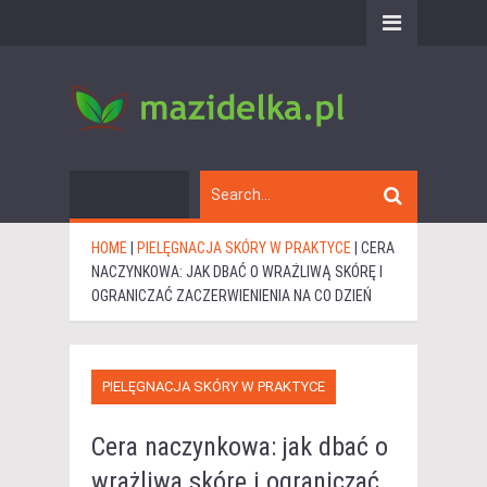
HOME
|
PIELĘGNACJA SKÓRY W PRAKTYCE
|
CERA
NACZYNKOWA: JAK DBAĆ O WRAŻLIWĄ SKÓRĘ I
OGRANICZAĆ ZACZERWIENIENIA NA CO DZIEŃ
PIELĘGNACJA SKÓRY W PRAKTYCE
Cera naczynkowa: jak dbać o
wrażliwą skórę i ograniczać