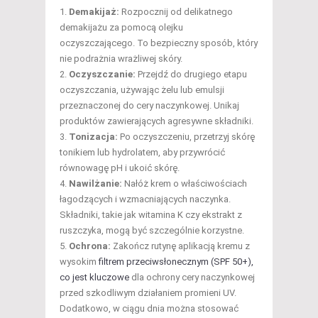
Demakijaż:
Rozpocznij od delikatnego
demakijażu za pomocą olejku
oczyszczającego. To bezpieczny sposób, który
nie podrażnia wrażliwej skóry.
Oczyszczanie:
Przejdź do drugiego etapu
oczyszczania, używając żelu lub emulsji
przeznaczonej do cery naczynkowej. Unikaj
produktów zawierających agresywne składniki.
Tonizacja:
Po oczyszczeniu, przetrzyj skórę
tonikiem lub hydrolatem, aby przywrócić
równowagę pH i ukoić skórę.
Nawilżanie:
Nałóż krem o właściwościach
łagodzących i wzmacniających naczynka.
Składniki, takie jak witamina K czy ekstrakt z
ruszczyka, mogą być szczególnie korzystne.
Ochrona:
Zakończ rutynę aplikacją kremu z
wysokim
filtrem przeciwsłonecznym (SPF 50+),
co jest kluczowe
dla ochrony cery naczynkowej
przed szkodliwym działaniem promieni UV.
Dodatkowo, w ciągu dnia można stosować