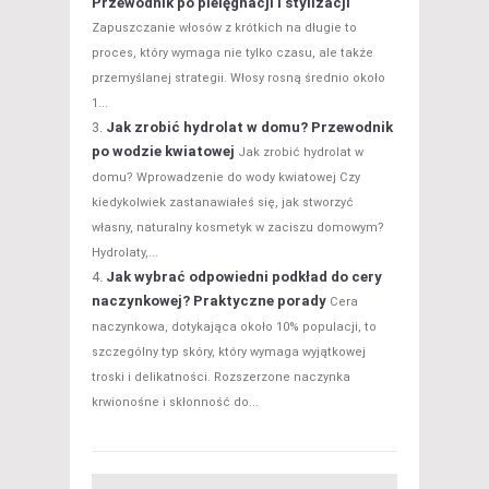
Przewodnik po pielęgnacji i stylizacji
Zapuszczanie włosów z krótkich na długie to
proces, który wymaga nie tylko czasu, ale także
przemyślanej strategii. Włosy rosną średnio około
1...
Jak zrobić hydrolat w domu? Przewodnik
po wodzie kwiatowej
Jak zrobić hydrolat w
domu? Wprowadzenie do wody kwiatowej Czy
kiedykolwiek zastanawiałeś się, jak stworzyć
własny, naturalny kosmetyk w zaciszu domowym?
Hydrolaty,...
Jak wybrać odpowiedni podkład do cery
naczynkowej? Praktyczne porady
Cera
naczynkowa, dotykająca około 10% populacji, to
szczególny typ skóry, który wymaga wyjątkowej
troski i delikatności. Rozszerzone naczynka
krwionośne i skłonność do...