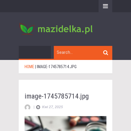
HOME
|
IMAGE-1745785714.JPG
image-1745785714.jpg
|
Kwi 27, 2025