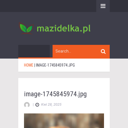
HOME
|
IMAGE-1745845974.JPG
image-1745845974.jpg
|
Kwi 28, 2025