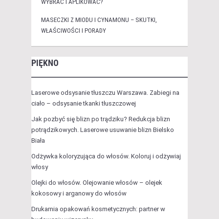
WYBRAĆ I APLIKOWAĆ?
MASECZKI Z MIODU I CYNAMONU – SKUTKI,
WŁAŚCIWOŚCI I PORADY
PIĘKNO
Laserowe odsysanie tłuszczu Warszawa. Zabiegi na
ciało – odsysanie tkanki tłuszczowej
Jak pozbyć się blizn po trądziku? Redukcja blizn
potrądzikowych. Laserowe usuwanie blizn Bielsko
Biała
Odżywka koloryzująca do włosów. Koloruj i odżywiaj
włosy
Olejki do włosów. Olejowanie włosów – olejek
kokosowy i arganowy do włosów
Drukarnia opakowań kosmetycznych: partner w