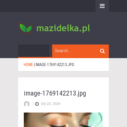
HOME
|
IMAGE-1769142213.JPG
image-1769142213.jpg
|
Sty 23, 2026