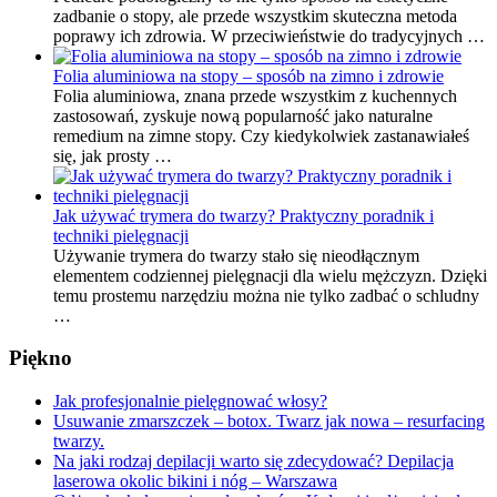
zadbanie o stopy, ale przede wszystkim skuteczna metoda
poprawy ich zdrowia. W przeciwieństwie do tradycyjnych …
Folia aluminiowa na stopy – sposób na zimno i zdrowie
Folia aluminiowa, znana przede wszystkim z kuchennych
zastosowań, zyskuje nową popularność jako naturalne
remedium na zimne stopy. Czy kiedykolwiek zastanawiałeś
się, jak prosty …
Jak używać trymera do twarzy? Praktyczny poradnik i
techniki pielęgnacji
Używanie trymera do twarzy stało się nieodłącznym
elementem codziennej pielęgnacji dla wielu mężczyzn. Dzięki
temu prostemu narzędziu można nie tylko zadbać o schludny
…
Piękno
Jak profesjonalnie pielęgnować włosy?
Usuwanie zmarszczek – botox. Twarz jak nowa – resurfacing
twarzy.
Na jaki rodzaj depilacji warto się zdecydować? Depilacja
laserowa okolic bikini i nóg – Warszawa