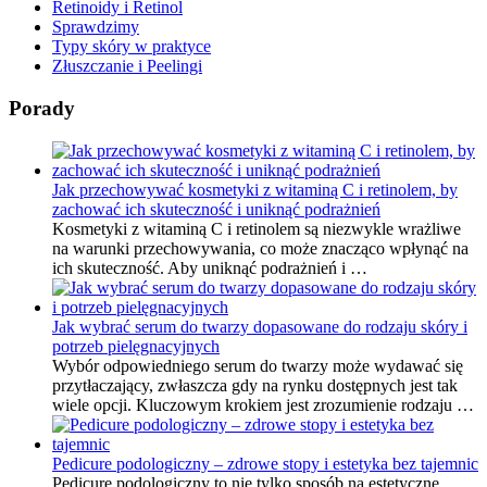
Retinoidy i Retinol
Sprawdzimy
Typy skóry w praktyce
Złuszczanie i Peelingi
Porady
Jak przechowywać kosmetyki z witaminą C i retinolem, by
zachować ich skuteczność i uniknąć podrażnień
Kosmetyki z witaminą C i retinolem są niezwykle wrażliwe
na warunki przechowywania, co może znacząco wpłynąć na
ich skuteczność. Aby uniknąć podrażnień i …
Jak wybrać serum do twarzy dopasowane do rodzaju skóry i
potrzeb pielęgnacyjnych
Wybór odpowiedniego serum do twarzy może wydawać się
przytłaczający, zwłaszcza gdy na rynku dostępnych jest tak
wiele opcji. Kluczowym krokiem jest zrozumienie rodzaju …
Pedicure podologiczny – zdrowe stopy i estetyka bez tajemnic
Pedicure podologiczny to nie tylko sposób na estetyczne