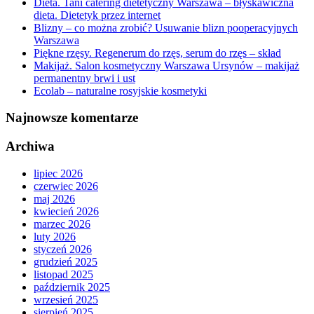
Dieta. Tani catering dietetyczny Warszawa – błyskawiczna
dieta. Dietetyk przez internet
Blizny – co można zrobić? Usuwanie blizn pooperacyjnych
Warszawa
Piękne rzęsy. Regenerum do rzęs, serum do rzęs – skład
Makijaż. Salon kosmetyczny Warszawa Ursynów – makijaż
permanentny brwi i ust
Ecolab – naturalne rosyjskie kosmetyki
Najnowsze komentarze
Archiwa
lipiec 2026
czerwiec 2026
maj 2026
kwiecień 2026
marzec 2026
luty 2026
styczeń 2026
grudzień 2025
listopad 2025
październik 2025
wrzesień 2025
sierpień 2025