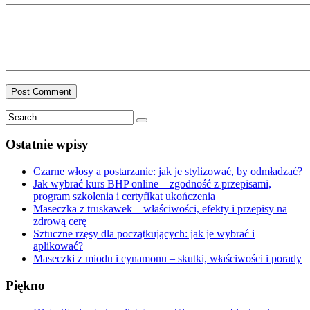
Ostatnie wpisy
Czarne włosy a postarzanie: jak je stylizować, by odmładzać?
Jak wybrać kurs BHP online – zgodność z przepisami,
program szkolenia i certyfikat ukończenia
Maseczka z truskawek – właściwości, efekty i przepisy na
zdrową cerę
Sztuczne rzęsy dla początkujących: jak je wybrać i
aplikować?
Maseczki z miodu i cynamonu – skutki, właściwości i porady
Piękno