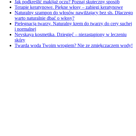
Jak podkreślić makijaż oczu? Poznaj skuteczny sposób
Terapie keratynowe. Piękne włosy – zabiegi keratynowe
Naturalny szampon do włosów nawilżający bez sls. Dlaczego
warto naturalnie dbać o włosy?
Pielęgnacja twarzy. Naturalny krem do twarzy do cery suchej
i normalnej
Nevskaya kosmetika. Dziegięć – niezastąpiony w leczeniu
skóry
Twarda woda Twoim wrogiem? Nie ze zmiękczaczem wody!