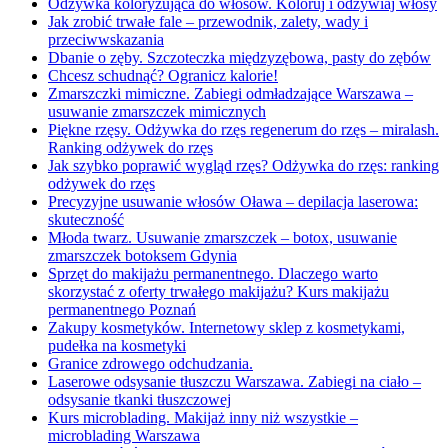
Odżywka koloryzująca do włosów. Koloruj i odżywiaj włosy
Jak zrobić trwałe fale – przewodnik, zalety, wady i
przeciwwskazania
Dbanie o zęby. Szczoteczka międzyzębowa, pasty do zębów
Chcesz schudnąć? Ogranicz kalorie!
Zmarszczki mimiczne. Zabiegi odmładzające Warszawa –
usuwanie zmarszczek mimicznych
Piękne rzęsy. Odżywka do rzęs regenerum do rzęs – miralash.
Ranking odżywek do rzęs
Jak szybko poprawić wygląd rzęs? Odżywka do rzęs: ranking
odżywek do rzęs
Precyzyjne usuwanie włosów Oława – depilacja laserowa:
skuteczność
Młoda twarz. Usuwanie zmarszczek – botox, usuwanie
zmarszczek botoksem Gdynia
Sprzęt do makijażu permanentnego. Dlaczego warto
skorzystać z oferty trwałego makijażu? Kurs makijażu
permanentnego Poznań
Zakupy kosmetyków. Internetowy sklep z kosmetykami,
pudełka na kosmetyki
Granice zdrowego odchudzania.
Laserowe odsysanie tłuszczu Warszawa. Zabiegi na ciało –
odsysanie tkanki tłuszczowej
Kurs microblading. Makijaż inny niż wszystkie –
microblading Warszawa