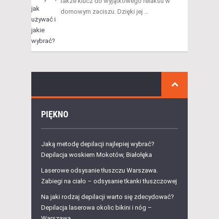
także klucz do wyjątkowego relaksu w
domowym zaciszu. Dzięki jej …
PIĘKNO
Jaką metodę depilacji najlepiej wybrać?
Depilacja woskiem Mokotów, Białołęka
Laserowe odsysanie tłuszczu Warszawa.
Zabiegi na ciało – odsysanie tkanki tłuszczowej
Na jaki rodzaj depilacji warto się zdecydować?
Depilacja laserowa okolic bikini i nóg –
Warszawa