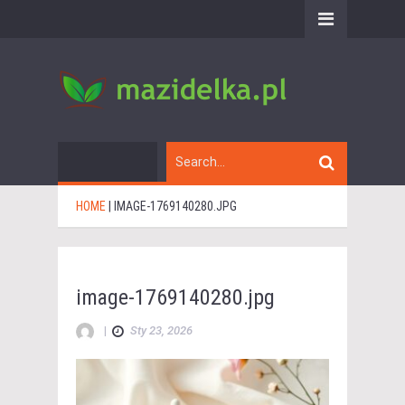
HOME
|
IMAGE-1769140280.JPG
image-1769140280.jpg
|
Sty 23, 2026