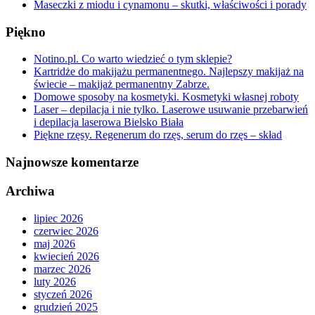
Maseczki z miodu i cynamonu – skutki, właściwości i porady
Piękno
Notino.pl. Co warto wiedzieć o tym sklepie?
Kartridże do makijażu permanentnego. Najlepszy makijaż na
świecie – makijaż permanentny Zabrze.
Domowe sposoby na kosmetyki. Kosmetyki własnej roboty
Laser – depilacja i nie tylko. Laserowe usuwanie przebarwień
i depilacja laserowa Bielsko Biała
Piękne rzęsy. Regenerum do rzęs, serum do rzęs – skład
Najnowsze komentarze
Archiwa
lipiec 2026
czerwiec 2026
maj 2026
kwiecień 2026
marzec 2026
luty 2026
styczeń 2026
grudzień 2025