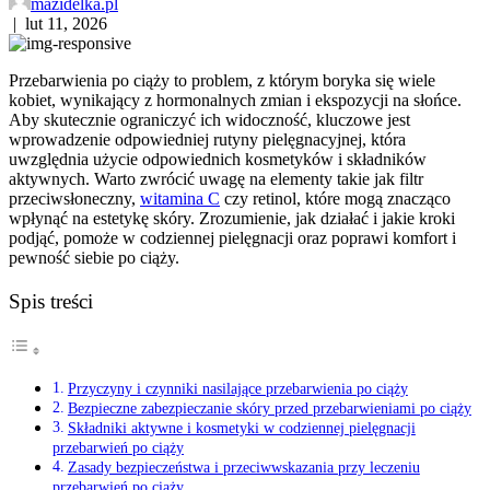
mazidelka.pl
|
lut 11, 2026
Przebarwienia po ciąży to problem, z którym boryka się wiele
kobiet, wynikający z hormonalnych zmian i ekspozycji na słońce.
Aby skutecznie ograniczyć ich widoczność, kluczowe jest
wprowadzenie odpowiedniej rutyny pielęgnacyjnej, która
uwzględnia użycie odpowiednich kosmetyków i składników
aktywnych. Warto zwrócić uwagę na elementy takie jak filtr
przeciwsłoneczny,
witamina C
czy retinol, które mogą znacząco
wpłynąć na estetykę skóry. Zrozumienie, jak działać i jakie kroki
podjąć, pomoże w codziennej pielęgnacji oraz poprawi komfort i
pewność siebie po ciąży.
Spis treści
Przyczyny i czynniki nasilające przebarwienia po ciąży
Bezpieczne zabezpieczanie skóry przed przebarwieniami po ciąży
Składniki aktywne i kosmetyki w codziennej pielęgnacji
przebarwień po ciąży
Zasady bezpieczeństwa i przeciwwskazania przy leczeniu
przebarwień po ciąży