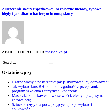
Złuszczanie skóry trądzikowej: bezpieczne metody, typowe
błędy i jak dbać o barierę ochronną skóry
ABOUT THE AUTHOR
mazidelka.pl
Ostatnie wpisy
Czarne włosy a postarzanie: jak je stylizować, by odmładzać?
Jak wybrać kurs BHP online – zgodność z przepisami,
program szkolenia i certyfikat ukończenia
Maseczka z truskawek – właściwości, efekty i przepisy na
zdrową cerę
Sztuczne rzęsy dla początkujących: jak je wybrać i
aplikować?