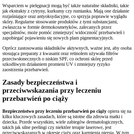
Wsparciem w pielęgnacji mogą być także naturalne składniki, takie
jak ekstrakty z cytryny, kurkumy czy rumianku. Mają one działanie
rozjaśniające oraz antyoksydacyjne, co sprzyja poprawie wyglądu
skóry. Regularne stosowanie produktów z tymi substancjami,
zwłaszcza w formie dermokosmetyków, zalecanych przez
specjalistów, może pomóc zmniejszyć widoczność przebarwień i
zapobiegać pojawieniu się nowych plam pigmentacyjnych.
Oprócz zastosowania składników aktywnych, ważne jest, aby osoba
stosująca preparaty z kwasami oraz retinolem używała filtrów
przeciwsłonecznych o niskim SPF, co ochroni skórę przed
szkodliwym działaniem promieni UV i zmniejszy ryzyko
zaostrzenia przebarwień.
Zasady bezpieczeństwa i
przeciwwskazania przy leczeniu
przebarwień po ciąży
Bezpieczeństwo przy leczeniu przebarwień po ciąży
opiera się na
kilku kluczowych zasadach, które są istotne dla zdrowia matki i
dziecka. Przede wszystkim, wiele zabiegów dermatologicznych,
takich jak silne peelingi czy niektóre terapie laserowe, jest
przeciwwskazanych w okresie ciąży oraz karmienia piersią. W tym