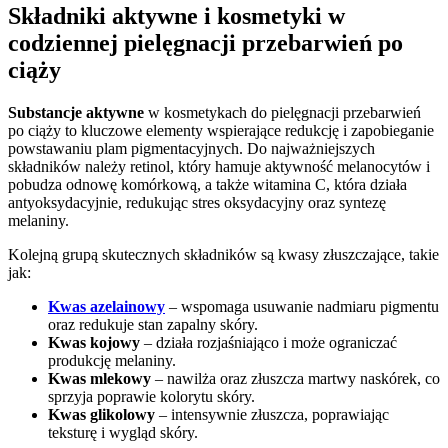
Składniki aktywne i kosmetyki w
codziennej pielęgnacji przebarwień po
ciąży
Substancje aktywne
w kosmetykach do pielęgnacji przebarwień
po ciąży to kluczowe elementy wspierające redukcję i zapobieganie
powstawaniu plam pigmentacyjnych. Do najważniejszych
składników należy retinol, który hamuje aktywność melanocytów i
pobudza odnowę komórkową, a także witamina C, która działa
antyoksydacyjnie, redukując stres oksydacyjny oraz syntezę
melaniny.
Kolejną grupą skutecznych składników są kwasy złuszczające, takie
jak:
Kwas azelainowy
– wspomaga usuwanie nadmiaru pigmentu
oraz redukuje stan zapalny skóry.
Kwas kojowy
– działa rozjaśniająco i może ograniczać
produkcję melaniny.
Kwas mlekowy
– nawilża oraz złuszcza martwy naskórek, co
sprzyja poprawie kolorytu skóry.
Kwas glikolowy
– intensywnie złuszcza, poprawiając
teksturę i wygląd skóry.