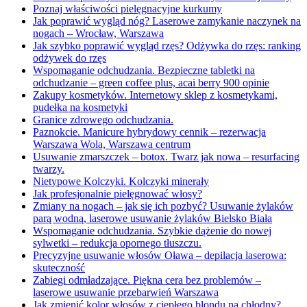
Poznaj właściwości pielęgnacyjne kurkumy
Jak poprawić wygląd nóg? Laserowe zamykanie naczynek na
nogach – Wrocław, Warszawa
Jak szybko poprawić wygląd rzęs? Odżywka do rzęs: ranking
odżywek do rzęs
Wspomaganie odchudzania. Bezpieczne tabletki na
odchudzanie – green coffee plus, acai berry 900 opinie
Zakupy kosmetyków. Internetowy sklep z kosmetykami,
pudełka na kosmetyki
Granice zdrowego odchudzania.
Paznokcie. Manicure hybrydowy cennik – rezerwacja
Warszawa Wola, Warszawa centrum
Usuwanie zmarszczek – botox. Twarz jak nowa – resurfacing
twarzy.
Nietypowe Kolczyki. Kolczyki minerały
Jak profesjonalnie pielęgnować włosy?
Zmiany na nogach – jak się ich pozbyć? Usuwanie żylaków
parą wodną, laserowe usuwanie żylaków Bielsko Biała
Wspomaganie odchudzania. Szybkie dążenie do nowej
sylwetki – redukcja opornego tłuszczu.
Precyzyjne usuwanie włosów Oława – depilacja laserowa:
skuteczność
Zabiegi odmładzające. Piękna cera bez problemów –
laserowe usuwanie przebarwień Warszawa
Jak zmienić kolor włosów z ciepłego blondu na chłodny?