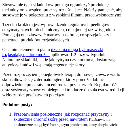
Stosowanie tych składników pomaga ograniczyć produkcję
melaniny oraz wspiera procesy rozjaśniające. Należy pamiętać, aby
stosować je w połączeniu z wysokimi filtrami przeciwsłonecznymi.
Trzecim krokiem jest wprowadzenie regularnych peelingów
enzymatycznych lub chemicznych, co najmniej raz w tygodniu.
Pomagają one złuszczać martwy naskórek, co sprzyja lepszej
penetracji produktów rozjaśniających.
Ostatnim elementem planu
działania mogą być maseczki
rozjaśniające, które można
aplikować 1-2 razy w tygodniu.
Naturalne składniki, takie jak cytryna czy kurkuma, dostarczają
antyoksydantów i wspierają regenerację skóry.
Przed rozpoczęciem jakiejkolwiek terapii domowej, zawsze warto
skonsultować się z dermatologiem, który pomoże dobrać
odpowiednie preparaty i oceni rodzaj przebarwień. Regularność
oraz systematyczność w pielęgnacji to klucze do sukcesu w redukcji
widoczności przebarwień po ciąży.
Podobne posty:
Przebarwienia posłoneczne: jak rozpoznać przyczyny i
skutecznie chronić skórę przed nawrotem
Przebarwienia
posłoneczne mogą być frustrującym problemem, który dotyka wiele