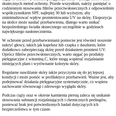
skutecznych metod ochrony. Przede wszystkim, należy pamiętać o
codziennym stosowaniu filtrów przeciwsłonecznych z odpowiednim
współczynnikiem SPF, najlepiej 30 lub wyższym, aby
zminimalizować wpływ promieniowania UV na skórę. Ekspozycja
na słońce może nasilać przebarwienia, dlatego warto unikać
bezpośredniego światła słonecznego szczególnie w godzinach
największego nasłonecznienia.
W ochronie przed przebarwieniami pomocne jest również noszenie
nakryć głowy, takich jak kapelusz lub czapka z daszkiem, które
dodatkowo zabezpieczają skórę przed działaniem promieni UV.
Oprócz filtrów przeciwsłonecznych, warto sięgać po produkty
pielęgnacyjne z witaminą C, które mogą wspierać rozjaśnianie
istniejących plam i wyrównanie kolorytu skóry.
Regularne nawilżanie skóry także przyczynia się do jej lepszej
kondycji i może pomóc w profilaktyce przebarwień. Ważne jest, aby
podejmować działania pielęgnacyjne systematycznie, co wspiera
zachowanie równowagi i zdrowego wyglądu skóry.
Podczas ciąży oraz w okresie karmienia piersią zaleca się unikanie
stosowania substancji rozjaśniających i chemicznych peelingów,
ponieważ brak jest potwierdzonych badań dotyczących ich
bezpieczeństwa w tym czasie.