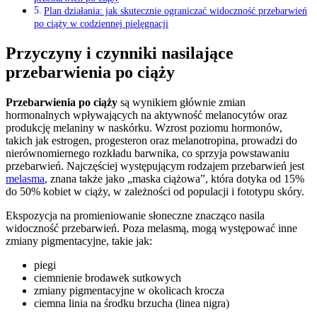
Plan działania: jak skutecznie ograniczać widoczność przebarwień
po ciąży w codziennej pielęgnacji
Przyczyny i czynniki nasilające
przebarwienia po ciąży
Przebarwienia po ciąży
są wynikiem głównie zmian
hormonalnych wpływających na aktywność melanocytów oraz
produkcję melaniny w naskórku. Wzrost poziomu hormonów,
takich jak estrogen, progesteron oraz melanotropina, prowadzi do
nierównomiernego rozkładu barwnika, co sprzyja powstawaniu
przebarwień. Najczęściej występującym rodzajem przebarwień jest
melasma
, znana także jako „maska ciążowa”, która dotyka od 15%
do 50% kobiet w ciąży, w zależności od populacji i fototypu skóry.
Ekspozycja na promieniowanie słoneczne znacząco nasila
widoczność przebarwień. Poza melasmą, mogą występować inne
zmiany pigmentacyjne, takie jak:
piegi
ciemnienie brodawek sutkowych
zmiany pigmentacyjne w okolicach krocza
ciemna linia na środku brzucha (linea nigra)