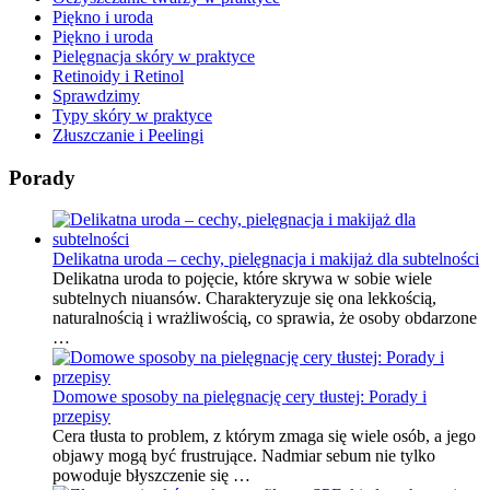
Piękno i uroda
Piękno i uroda
Pielęgnacja skóry w praktyce
Retinoidy i Retinol
Sprawdzimy
Typy skóry w praktyce
Złuszczanie i Peelingi
Porady
Delikatna uroda – cechy, pielęgnacja i makijaż dla subtelności
Delikatna uroda to pojęcie, które skrywa w sobie wiele
subtelnych niuansów. Charakteryzuje się ona lekkością,
naturalnością i wrażliwością, co sprawia, że osoby obdarzone
…
Domowe sposoby na pielęgnację cery tłustej: Porady i
przepisy
Cera tłusta to problem, z którym zmaga się wiele osób, a jego
objawy mogą być frustrujące. Nadmiar sebum nie tylko
powoduje błyszczenie się …