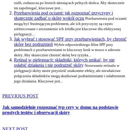
osób, zwłaszcza po letnich miesiącach pełnych słońca. Aby skutecznie
im zapobiegać, kluczowe jest...
Przebarwienia pod oczami: jak rozpoznać przyczyny i
skutecznie zadbać o skórę wokół oczu
Przebarwienia pod oczami
mogą być frustrującym problemem, ale ich przyczyny są często
zróżnicowane i zrozumienie ich źródła jest kluczowe dla efektywnej
pielęgnacji....
Jak wybrać i stosować SPF przy przebarwieniach, by chronić
skórę bez podrażnień
Wybór odpowiedniego filtra SPF przy
problemach z przebarwieniami to kluczowy krok w trosce o zdrowie
skóry. Aby skutecznie chronić skórę bez ryzyka...
Retinal w pielęgnacji: składniki, których unikać, by nie
osłabić działania i nie podrażnić skóry
Stosowanie retinalu w
pielęgnacji skóry może przynieść znakomite efekty, ale niewłaściwe
połączenia składników mogą skutkować podrażnieniami i osłabieniem
jego działania. Kluczowe jest...
PREVIOUS POST
Jak samodzielnie rozpoznać typ cery w domu na podstawie
prostych testów i obserwacji skóry
NEXT POST