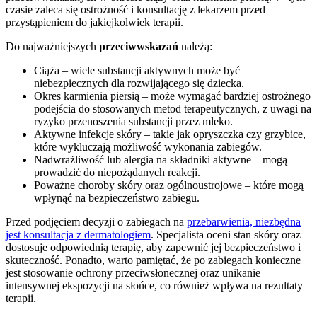
czasie zaleca się ostrożność i konsultację z lekarzem przed
przystąpieniem do jakiejkolwiek terapii.
Do najważniejszych
przeciwwskazań
należą:
Ciąża – wiele substancji aktywnych może być
niebezpiecznych dla rozwijającego się dziecka.
Okres karmienia piersią – może wymagać bardziej ostrożnego
podejścia do stosowanych metod terapeutycznych, z uwagi na
ryzyko przenoszenia substancji przez mleko.
Aktywne infekcje skóry – takie jak opryszczka czy grzybice,
które wykluczają możliwość wykonania zabiegów.
Nadwrażliwość lub alergia na składniki aktywne – mogą
prowadzić do niepożądanych reakcji.
Poważne choroby skóry oraz ogólnoustrojowe – które mogą
wpłynąć na bezpieczeństwo zabiegu.
Przed podjęciem decyzji o zabiegach na
przebarwienia, niezbędna
jest konsultacja z dermatologiem
. Specjalista oceni stan skóry oraz
dostosuje odpowiednią terapię, aby zapewnić jej bezpieczeństwo i
skuteczność. Ponadto, warto pamiętać, że po zabiegach konieczne
jest stosowanie ochrony przeciwsłonecznej oraz unikanie
intensywnej ekspozycji na słońce, co również wpływa na rezultaty
terapii.