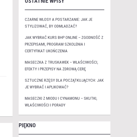
OSTATNIE WPISY
CZARNE WŁOSY A POSTARZANIE: JAK JE
STYLIZOWAĆ, BY ODMŁADZAĆ?
JAK WYBRAĆ KURS BHP ONLINE – ZGODNOŚĆ Z
PRZEPISAMI, PROGRAM SZKOLENIA I
CERTYFIKAT UKOŃCZENIA
MASECZKA Z TRUSKAWEK – WŁAŚCIWOŚCI,
EFEKTY I PRZEPISY NA ZDROWĄ CERĘ
SZTUCZNE RZĘSY DLA POCZĄTKUJĄCYCH: JAK
JE WYBRAĆ I APLIKOWAĆ?
MASECZKI Z MIODU I CYNAMONU – SKUTKI,
WŁAŚCIWOŚCI I PORADY
PIĘKNO