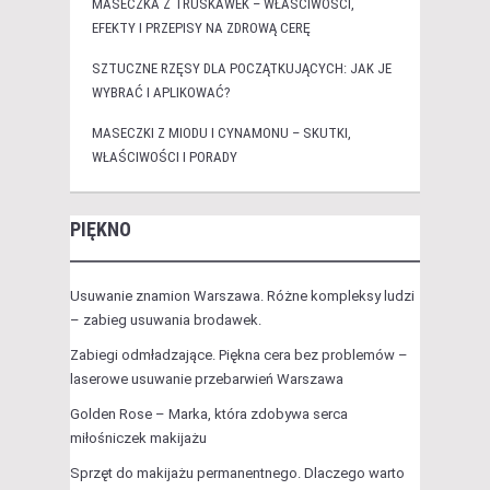
MASECZKA Z TRUSKAWEK – WŁAŚCIWOŚCI,
EFEKTY I PRZEPISY NA ZDROWĄ CERĘ
SZTUCZNE RZĘSY DLA POCZĄTKUJĄCYCH: JAK JE
WYBRAĆ I APLIKOWAĆ?
MASECZKI Z MIODU I CYNAMONU – SKUTKI,
WŁAŚCIWOŚCI I PORADY
PIĘKNO
Usuwanie znamion Warszawa. Różne kompleksy ludzi
– zabieg usuwania brodawek.
Zabiegi odmładzające. Piękna cera bez problemów –
laserowe usuwanie przebarwień Warszawa
Golden Rose – Marka, która zdobywa serca
miłośniczek makijażu
Sprzęt do makijażu permanentnego. Dlaczego warto