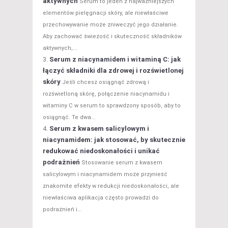
aktywnych
Serum to jeden z najważniejszych
elementów pielęgnacji skóry, ale niewłaściwe
przechowywanie może zniweczyć jego działanie.
Aby zachować świeżość i skuteczność składników
aktywnych,...
Serum z niacynamidem i witaminą C: jak
łączyć składniki dla zdrowej i rozświetlonej
skóry
Jeśli chcesz osiągnąć zdrową i
rozświetloną skórę, połączenie niacynamidu i
witaminy C w serum to sprawdzony sposób, aby to
osiągnąć. Te dwa...
Serum z kwasem salicylowym i
niacynamidem: jak stosować, by skutecznie
redukować niedoskonałości i unikać
podrażnień
Stosowanie serum z kwasem
salicylowym i niacynamidem może przynieść
znakomite efekty w redukcji niedoskonałości, ale
niewłaściwa aplikacja często prowadzi do
podrażnień i...