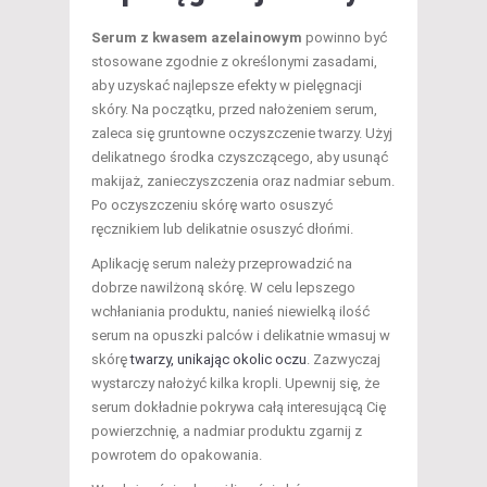
Serum z kwasem azelainowym
powinno być
stosowane zgodnie z określonymi zasadami,
aby uzyskać najlepsze efekty w pielęgnacji
skóry. Na początku, przed nałożeniem serum,
zaleca się gruntowne oczyszczenie twarzy. Użyj
delikatnego środka czyszczącego, aby usunąć
makijaż, zanieczyszczenia oraz nadmiar sebum.
Po oczyszczeniu skórę warto osuszyć
ręcznikiem lub delikatnie osuszyć dłońmi.
Aplikację serum należy przeprowadzić na
dobrze nawilżoną skórę. W celu lepszego
wchłaniania produktu, nanieś niewielką ilość
serum na opuszki palców i delikatnie wmasuj w
skórę
twarzy, unikając okolic oczu
. Zazwyczaj
wystarczy nałożyć kilka kropli. Upewnij się, że
serum dokładnie pokrywa całą interesującą Cię
powierzchnię, a nadmiar produktu zgarnij z
powrotem do opakowania.