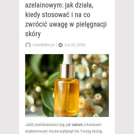
azelainowym: jak działa,
kiedy stosować i na co
zwrócić uwagę w pielęgnacji
skóry
mazidelka.pl
|
Lut 22, 2026
Jeśli zastanawiasz się, jak
serum
z kwasem
azelainowym może wpłynąć na Twoją skórę,