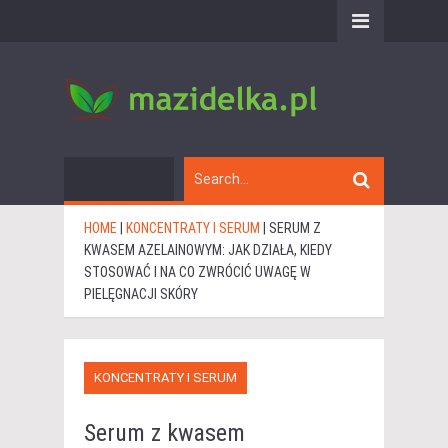
HOME
|
KONCENTRATY I SERUM
|
SERUM Z
KWASEM AZELAINOWYM: JAK DZIAŁA, KIEDY
STOSOWAĆ I NA CO ZWRÓCIĆ UWAGĘ W
PIELĘGNACJI SKÓRY
KONCENTRATY I SERUM
Serum z kwasem