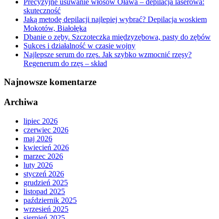
Precyzyjne usuwanie włosów Oława – depilacja laserowa:
skuteczność
Jaką metodę depilacji najlepiej wybrać? Depilacja woskiem
Mokotów, Białołęka
Dbanie o zęby. Szczoteczka międzyzębowa, pasty do zębów
Sukces i działalność w czasie wojny
Najlepsze serum do rzęs. Jak szybko wzmocnić rzęsy?
Regenerum do rzęs – skład
Najnowsze komentarze
Archiwa
lipiec 2026
czerwiec 2026
maj 2026
kwiecień 2026
marzec 2026
luty 2026
styczeń 2026
grudzień 2025
listopad 2025
październik 2025
wrzesień 2025
sierpień 2025