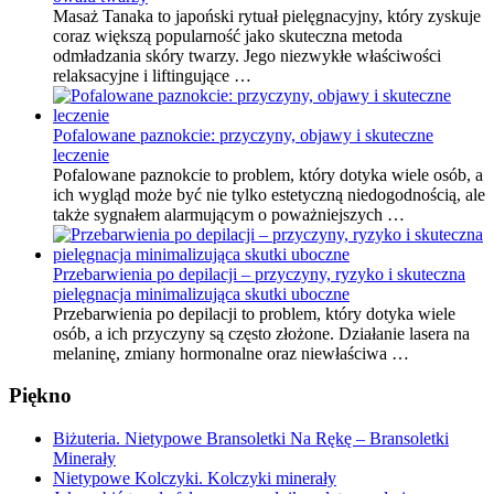
Masaż Tanaka to japoński rytuał pielęgnacyjny, który zyskuje
coraz większą popularność jako skuteczna metoda
odmładzania skóry twarzy. Jego niezwykłe właściwości
relaksacyjne i liftingujące …
Pofalowane paznokcie: przyczyny, objawy i skuteczne
leczenie
Pofalowane paznokcie to problem, który dotyka wiele osób, a
ich wygląd może być nie tylko estetyczną niedogodnością, ale
także sygnałem alarmującym o poważniejszych …
Przebarwienia po depilacji – przyczyny, ryzyko i skuteczna
pielęgnacja minimalizująca skutki uboczne
Przebarwienia po depilacji to problem, który dotyka wiele
osób, a ich przyczyny są często złożone. Działanie lasera na
melaninę, zmiany hormonalne oraz niewłaściwa …
Piękno
Biżuteria. Nietypowe Bransoletki Na Rękę – Bransoletki
Minerały
Nietypowe Kolczyki. Kolczyki minerały