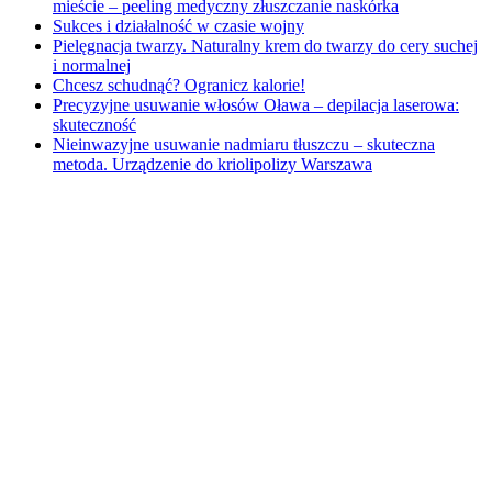
mieście – peeling medyczny złuszczanie naskórka
Sukces i działalność w czasie wojny
Pielęgnacja twarzy. Naturalny krem do twarzy do cery suchej
i normalnej
Chcesz schudnąć? Ogranicz kalorie!
Precyzyjne usuwanie włosów Oława – depilacja laserowa:
skuteczność
Nieinwazyjne usuwanie nadmiaru tłuszczu – skuteczna
metoda. Urządzenie do kriolipolizy Warszawa