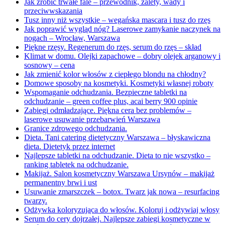
Jak zrobić trwałe fale – przewodnik, zalety, wady i
przeciwwskazania
Tusz inny niż wszystkie – wegańska mascara i tusz do rzęs
Jak poprawić wygląd nóg? Laserowe zamykanie naczynek na
nogach – Wrocław, Warszawa
Piękne rzęsy. Regenerum do rzęs, serum do rzęs – skład
Klimat w domu. Olejki zapachowe – dobry olejek arganowy i
sosnowy – cena
Jak zmienić kolor włosów z ciepłego blondu na chłodny?
Domowe sposoby na kosmetyki. Kosmetyki własnej roboty
Wspomaganie odchudzania. Bezpieczne tabletki na
odchudzanie – green coffee plus, acai berry 900 opinie
Zabiegi odmładzające. Piękna cera bez problemów –
laserowe usuwanie przebarwień Warszawa
Granice zdrowego odchudzania.
Dieta. Tani catering dietetyczny Warszawa – błyskawiczna
dieta. Dietetyk przez internet
Najlepsze tabletki na odchudzanie. Dieta to nie wszystko –
ranking tabletek na odchudzanie.
Makijaż. Salon kosmetyczny Warszawa Ursynów – makijaż
permanentny brwi i ust
Usuwanie zmarszczek – botox. Twarz jak nowa – resurfacing
twarzy.
Odżywka koloryzująca do włosów. Koloruj i odżywiaj włosy
Serum do cery dojrzałej. Najlepsze zabiegi kosmetyczne w