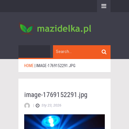
HOME
|
IMAGE-1769152291.JPG
image-1769152291.jpg
|
Sty 23, 2026