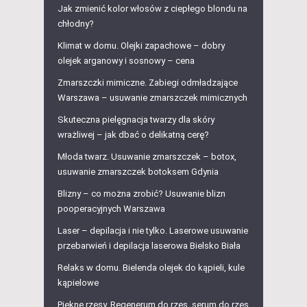
Jak zmienić kolor włosów z ciepłego blondu na
chłodny?
Klimat w domu. Olejki zapachowe – dobry
olejek arganowy i sosnowy – cena
Zmarszczki mimiczne. Zabiegi odmładzające
Warszawa – usuwanie zmarszczek mimicznych
Skuteczna pielęgnacja twarzy dla skóry
wrażliwej – jak dbać o delikatną cerę?
Młoda twarz. Usuwanie zmarszczek – botox,
usuwanie zmarszczek botoksem Gdynia
Blizny – co można zrobić? Usuwanie blizn
pooperacyjnych Warszawa
Laser – depilacja i nie tylko. Laserowe usuwanie
przebarwień i depilacja laserowa Bielsko Biała
Relaks w domu. Bielenda olejek do kąpieli, kule
kąpielowe
Piękne rzęsy. Regenerum do rzęs, serum do rzęs