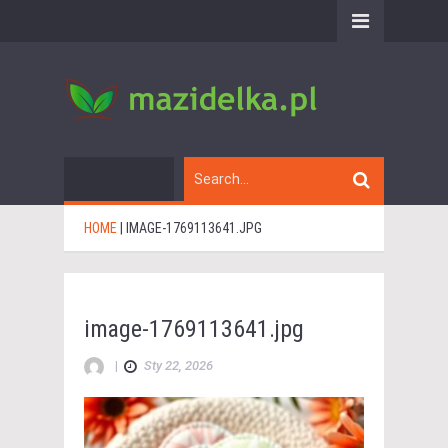
HOME
|
IMAGE-1769113641.JPG
image-1769113641.jpg
|
Sty 22, 2026