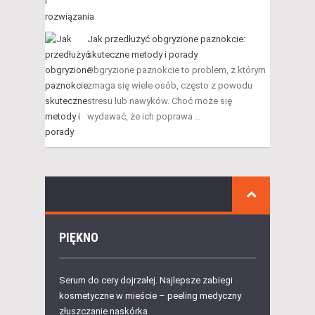
Jak przedłużyć obgryzione paznokcie:
skuteczne metody i porady
Obgryzione paznokcie to problem, z którym
zmaga się wiele osób, często z powodu
stresu lub nawyków. Choć może się
wydawać, że ich poprawa …
PIĘKNO
Serum do cery dojrzałej. Najlepsze zabiegi
kosmetyczne w mieście – peeling medyczny
złuszczanie naskórka