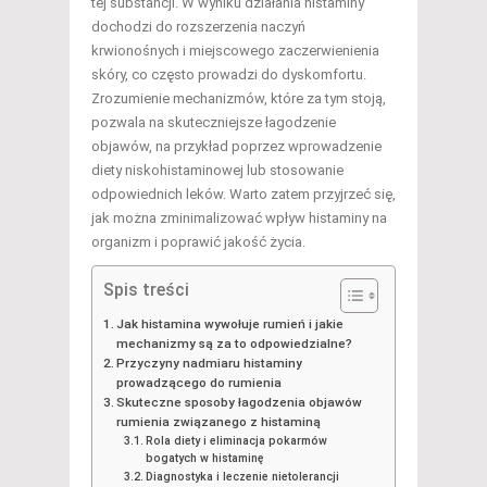
tej substancji. W wyniku działania histaminy
dochodzi do rozszerzenia naczyń
krwionośnych i miejscowego zaczerwienienia
skóry, co często prowadzi do dyskomfortu.
Zrozumienie mechanizmów, które za tym stoją,
pozwala na skuteczniejsze łagodzenie
objawów, na przykład poprzez wprowadzenie
diety niskohistaminowej lub stosowanie
odpowiednich leków. Warto zatem przyjrzeć się,
jak można zminimalizować wpływ histaminy na
organizm i poprawić jakość życia.
Spis treści
Jak histamina wywołuje rumień i jakie
mechanizmy są za to odpowiedzialne?
Przyczyny nadmiaru histaminy
prowadzącego do rumienia
Skuteczne sposoby łagodzenia objawów
rumienia związanego z histaminą
Rola diety i eliminacja pokarmów
bogatych w histaminę
Diagnostyka i leczenie nietolerancji