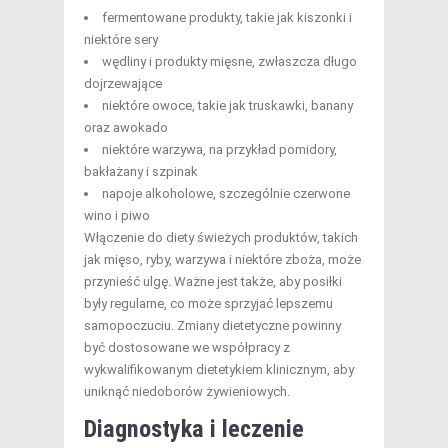
fermentowane produkty, takie jak kiszonki i
niektóre sery
wędliny i produkty mięsne, zwłaszcza długo
dojrzewające
niektóre owoce, takie jak truskawki, banany
oraz awokado
niektóre warzywa, na przykład pomidory,
bakłażany i szpinak
napoje alkoholowe, szczególnie czerwone
wino i piwo
Włączenie do diety świeżych produktów, takich
jak mięso, ryby, warzywa i niektóre zboża, może
przynieść ulgę. Ważne jest także, aby posiłki
były regularne, co może sprzyjać lepszemu
samopoczuciu. Zmiany dietetyczne powinny
być dostosowane we współpracy z
wykwalifikowanym dietetykiem klinicznym, aby
uniknąć niedoborów żywieniowych.
Diagnostyka i leczenie