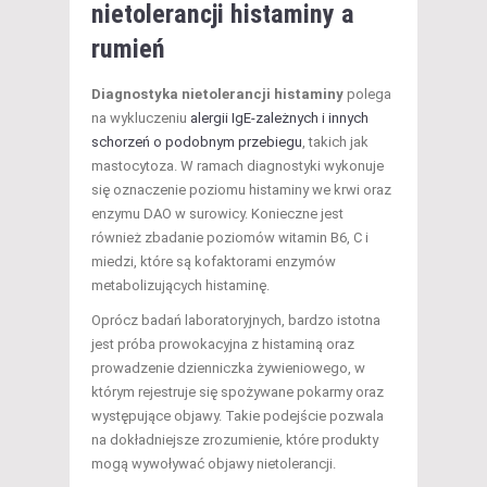
nietolerancji histaminy a
rumień
Diagnostyka nietolerancji histaminy
polega
na wykluczeniu
alergii IgE-zależnych i innych
schorzeń o podobnym przebiegu
, takich jak
mastocytoza. W ramach diagnostyki wykonuje
się oznaczenie poziomu histaminy we krwi oraz
enzymu DAO w surowicy. Konieczne jest
również zbadanie poziomów witamin B6, C i
miedzi, które są kofaktorami enzymów
metabolizujących histaminę.
Oprócz badań laboratoryjnych, bardzo istotna
jest próba prowokacyjna z histaminą oraz
prowadzenie dzienniczka żywieniowego, w
którym rejestruje się spożywane pokarmy oraz
występujące objawy. Takie podejście pozwala
na dokładniejsze zrozumienie, które produkty
mogą wywoływać objawy nietolerancji.