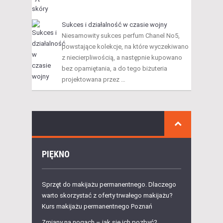
Sukces i działalność w czasie wojny
Niesamowity sukces perfum Chanel No5,
powstające kolekcje, na które wyczekiwano
z niecierpliwością, a następnie kupowano
bez opamiętania, a do tego biżuteria
projektowana przez …
PIĘKNO
Sprzęt do makijażu permanentnego. Dlaczego
warto skorzystać z oferty trwałego makijażu?
Kurs makijażu permanentnego Poznań
Zmiany na nogach – jak się ich pozbyć?