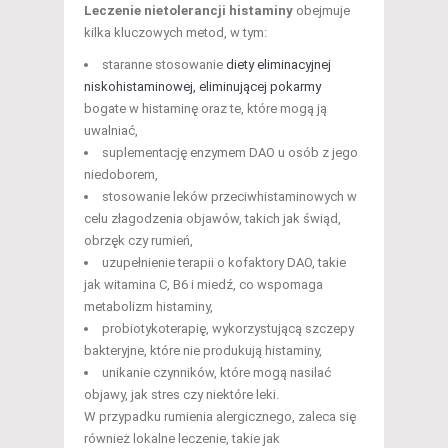
Leczenie nietolerancji histaminy
obejmuje
kilka kluczowych metod, w tym:
staranne stosowanie
diety eliminacyjnej
niskohistaminowej, eliminującej pokarmy
bogate w histaminę oraz te, które mogą ją
uwalniać,
suplementację enzymem DAO u osób z jego
niedoborem,
stosowanie leków przeciwhistaminowych w
celu złagodzenia objawów, takich jak świąd,
obrzęk czy rumień,
uzupełnienie terapii o kofaktory DAO, takie
jak witamina C, B6 i miedź, co wspomaga
metabolizm histaminy,
probiotykoterapię, wykorzystującą szczepy
bakteryjne, które nie produkują histaminy,
unikanie czynników, które mogą nasilać
objawy, jak stres czy niektóre leki.
W przypadku rumienia alergicznego, zaleca się
również lokalne leczenie, takie jak