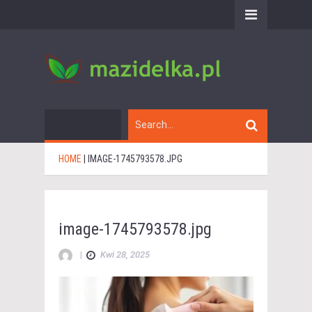
HOME
|
IMAGE-1745793578.JPG
image-1745793578.jpg
|
Kwi 28, 2025