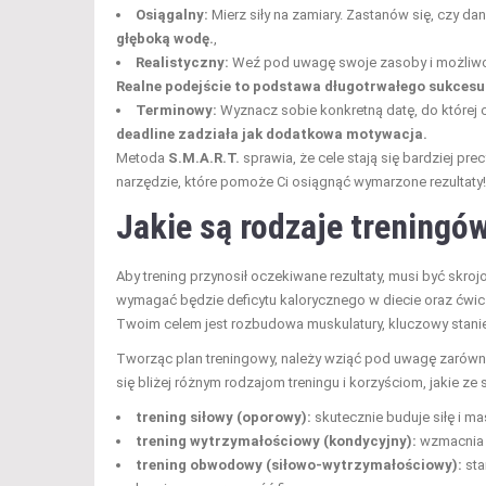
Osiągalny:
Mierz siły na zamiary. Zastanów się, czy dan
głęboką wodę.
,
Realistyczny:
Weź pod uwagę swoje zasoby i możliwośc
Realne podejście to podstawa długotrwałego sukcesu
Terminowy:
Wyznacz sobie konkretną datę, do której 
deadline zadziała jak dodatkowa motywacja.
Metoda
S.M.A.R.T.
sprawia, że cele stają się bardziej pre
narzędzie, które pomoże Ci osiągnąć wymarzone rezultaty!
Jakie są rodzaje treningó
Aby trening przynosił oczekiwane rezultaty, musi być skro
wymagać będzie deficytu kalorycznego w diecie oraz ćwicze
Twoim celem jest rozbudowa muskulatury, kluczowy stani
Tworząc plan treningowy, należy wziąć pod uwagę zarówno
się bliżej różnym rodzajom treningu i korzyściom, jakie ze 
trening siłowy (oporowy):
skutecznie buduje siłę i ma
trening wytrzymałościowy (kondycyjny):
wzmacnia s
trening obwodowy (siłowo-wytrzymałościowy):
sta