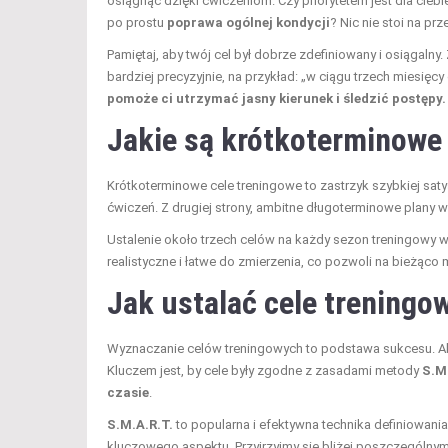
osiągnąć dzięki ćwiczeniom. Czy priorytetem jest dla cieb
po prostu
poprawa ogólnej kondycji
? Nic nie stoi na pr
Pamiętaj, aby twój cel był dobrze zdefiniowany i osiągaln
bardziej precyzyjnie, na przykład: „w ciągu trzech miesięc
pomoże ci utrzymać jasny kierunek i śledzić postępy.
Jakie są krótkoterminowe
Krótkoterminowe cele treningowe to zastrzyk szybkiej sat
ćwiczeń. Z drugiej strony, ambitne długoterminowe plany 
Ustalenie około trzech celów na każdy sezon treningowy w
realistyczne i łatwe do zmierzenia, co pozwoli na bieżąco
Jak ustalać cele treningo
Wyznaczanie celów treningowych to podstawa sukcesu. Aby
Kluczem jest, by cele były zgodne z zasadami metody
S.M
czasie
.
S.M.A.R.T.
to popularna i efektywna technika definiowani
kluczowego aspektu. Przyjrzyjmy się bliżej poszczególny