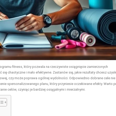
gramu fitness, który pozwala na rzeczywiste osiągnięcie zamierzonych
ć się chaotyczne i mało efektywne. Zastanów się, jakie rezultaty chcesz uzys
iowej, czy może poprawa ogólnej wydolności. Odpowiednio dobrane cele nie
zenie spersonalizowanego planu, który przyniesie oczekiwane efekty. Warto p
nie celów, czyniąc je bardziej osiągalnymi i mierzalnymi.