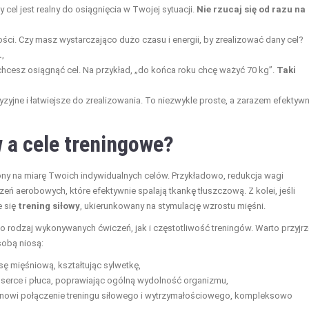
y cel jest realny do osiągnięcia w Twojej sytuacji.
Nie rzucaj się od razu na
i. Czy masz wystarczająco dużo czasu i energii, by zrealizować dany cel?
.
,
chcesz osiągnąć cel. Na przykład, „do końca roku chcę ważyć 70 kg”.
Taki
cyzyjne i łatwiejsze do zrealizowania. To niezwykle proste, a zarazem efektyw
w a cele treningowe?
jony na miarę Twoich indywidualnych celów. Przykładowo, redukcja wagi
ń aerobowych, które efektywnie spalają tkankę tłuszczową. Z kolei, jeśli
e się
trening siłowy
, ukierunkowany na stymulację wzrostu mięśni.
 rodzaj wykonywanych ćwiczeń, jak i częstotliwość treningów. Warto przyjr
sobą niosą:
sę mięśniową, kształtując sylwetkę,
erce i płuca, poprawiając ogólną wydolność organizmu,
nowi połączenie treningu siłowego i wytrzymałościowego, kompleksowo