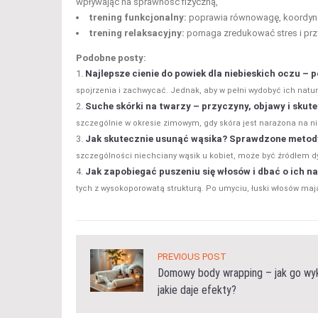
wpływając na sprawność fizyczną,
trening funkcjonalny:
poprawia równowagę, koordynac
trening relaksacyjny:
pomaga zredukować stres i przy
Podobne posty:
Najlepsze cienie do powiek dla niebieskich oczu –
spojrzenia i zachwycać. Jednak, aby w pełni wydobyć ich natur
Suche skórki na twarzy – przyczyny, objawy i skut
szczególnie w okresie zimowym, gdy skóra jest narażona na ni
Jak skutecznie usunąć wąsika? Sprawdzone metod
szczególności niechciany wąsik u kobiet, może być źródłem dy
Jak zapobiegać puszeniu się włosów i dbać o ich na
tych z wysokoporowatą strukturą. Po umyciu, łuski włosów mają
PREVIOUS POST
Domowy body wrapping – jak go wyk
jakie daje efekty?