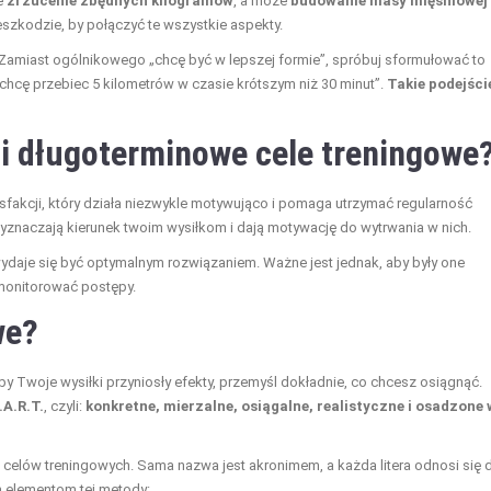
ie
zrzucenie zbędnych kilogramów
, a może
budowanie masy mięśniowej
zeszkodzie, by połączyć te wszystkie aspekty.
y. Zamiast ogólnikowego „chcę być w lepszej formie”, spróbuj sformułować to
y chcę przebiec 5 kilometrów w czasie krótszym niż 30 minut”.
Takie podejści
 i długoterminowe cele treningowe
ysfakcji, który działa niezwykle motywująco i pomaga utrzymać regularność
wyznaczają kierunek twoim wysiłkom i dają motywację do wytrwania w nich.
ydaje się być optymalnym rozwiązaniem. Ważne jest jednak, aby były one
 monitorować postępy.
we?
 Twoje wysiłki przyniosły efekty, przemyśl dokładnie, co chcesz osiągnąć.
.A.R.T.
, czyli:
konkretne, mierzalne, osiągalne, realistyczne i osadzone 
a celów treningowych. Sama nazwa jest akronimem, a każda litera odnosi się 
m elementom tej metody: