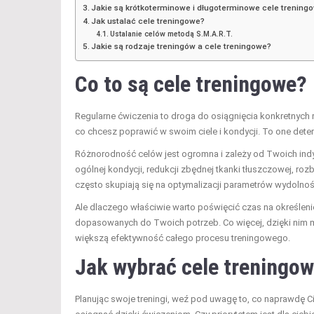
Jakie są krótkoterminowe i długoterminowe cele trening
Jak ustalać cele treningowe?
Ustalanie celów metodą S.M.A.R.T.
Jakie są rodzaje treningów a cele treningowe?
Co to są cele treningowe?
Regularne ćwiczenia to droga do osiągnięcia konkretnych 
co chcesz poprawić w swoim ciele i kondycji. To one deter
Różnorodność celów jest ogromna i zależy od Twoich in
ogólnej kondycji, redukcji zbędnej tkanki tłuszczowej, r
często skupiają się na optymalizacji parametrów wydolnoś
Ale dlaczego właściwie warto poświęcić czas na określen
dopasowanych do Twoich potrzeb. Co więcej, dzięki nim m
większą efektywność całego procesu treningowego.
Jak wybrać cele treningo
Planując swoje treningi, weź pod uwagę to, co naprawdę C