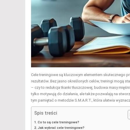
Cele treningowe są kluczowym elementem skutecznego pro
rezultatów. Bez jasno określonych celów, treningi mogą sta
– czy to redukcja tkanki tłuszczowej, budowa masy mięśn
tylko motywują do działania, ale także pozwalają na stwor
tym pamiętać o metodzie S.M.A.R.T., która ułatwia wyznacza
Spis treści
Co to są cele treningowe?
Jak wybrać cele treningowe?