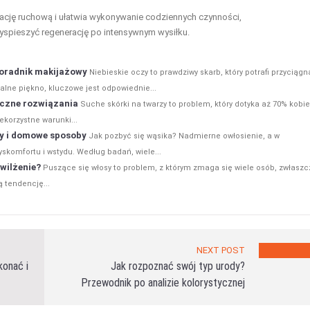
ję ruchową i ułatwia wykonywanie codziennych czynności,
spieszyć regenerację po intensywnym wysiłku.
 poradnik makijażowy
Niebieskie oczy to prawdziwy skarb, który potrafi przyciąg
alne piękno, kluczowe jest odpowiednie...
eczne rozwiązania
Suche skórki na twarzy to problem, który dotyka aż 70% kobie
ekorzystne warunki...
y i domowe sposoby
Jak pozbyć się wąsika? Nadmierne owłosienie, a w
skomfortu i wstydu. Według badań, wiele...
wilżenie?
Puszące się włosy to problem, z którym zmaga się wiele osób, zwłaszc
 tendencję...
NEXT POST
onać i
Jak rozpoznać swój typ urody?
Przewodnik po analizie kolorystycznej