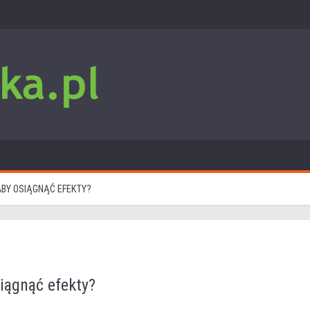
ABY OSIĄGNĄĆ EFEKTY?
siągnąć efekty?