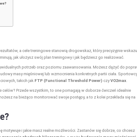
owe?
rezultatów, a cele treningowe stanowią drogowskaz, który precyzyjnie wskazu
minują, jak ułożysz swój plan treningowy i jak będziesz go realizować.
dywidualnych potrzeb oraz poziomu zaawansowania. Możesz dążyć do popr
ozbudowy masy mięśniowej lub wzmocnienia konkretnych partii ciała. Sportowc
ciowych, takich jak
FTP (Functional Threshold Power)
czy
VO2max
.
ie celów? Przede wszystkim, to one pomagają w doborze ćwiczeń idealnie
ożesz na bieżąco monitorować swoje postępy, a to z kolei przekłada się na
we?
ię motywuje i jakie masz realne możliwości. Zastanów się dobrze, co chcesz