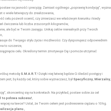
i, postaw na jasność i precyzję. Zamiast ogólnego „poprawię kondycję”, wyzn
st o wiele łatwiejszy do zrealizowania,
ność celu pozwoli ocenić, czy zmierzasz we właściwym kierunku i kiedy
eń ćwiczenia lub liczba zrzuconych kilogramów,
nie, ale być w Twoim zasięgu. Unikaj celów nierealnych przy Twoich
o,
 pasuje do Twojego stylu życia i możliwości. Czy dysponujesz odpowiednim
na to szczerze,
siągnięcia celu. Określony termin zmotywuje Cię i pomoże utrzymać
ypróbuj metodę
S.M.A.R.T.
! Dzięki niej łatwiej będzie Ci śledzić postępy i
 jest, by każdy cel, który sobie wyznaczasz, był
Specyficzny
,
Mierzalny
,
”, skoncentruj się na konkretach. Na przykład, postaw sobie za cel
l to połowa sukcesu!
,
ięcej na ławce? Ustal, że Twoim celem jest podniesienie ciężaru o 10 kg.
ealizacja planu.
,