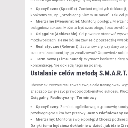
Specyficzne (Specific)
: Zamiast mglistych deklaracj
konkretny cel, np. „przebiegnę 5 km w 30 minut”. Taki cel je
Mierzalne (Measurable)
: Monitoruj postępy. Mierzal
osiągniesz sukces. Może to być czas biegu, ilość powtórz
Osiągalne (Achievable)
: Cel powinien stanowić wyzwa
możliwościach, ale nie bój się zawiesić poprzeczkę wysok
Realistyczne (Relevant)
: Zastanów się, czy dany cel
czasem i zasobami, by go zrealizować? Odpowiedz sobie 
Terminowe (Time-bound)
: Wyznacz konkretną datę o
koncentrację. Nie odkładaj tego na później.
Ustalanie celów metodą S.M.A.R.T.
Chcesz skutecznie realizować swoje cele treningowe? W
znacząco zwiększyć prawdopodobieństwo sukcesu. Kluczem
Osiągalny
,
Realistyczny
i
Terminowy
.
Specyficzny:
Zamiast ogólnikowego „poprawię kondycję
przebiegnięcie 5 km bez przerwy.
Jasno zdefiniowany ce
Mierzalny:
Monitoruj swoje postępy! Chcesz podnieść w
Dzięki temu będziesz dokładnie widzieć, jak idzie Ci r