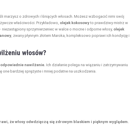
śli marzysz o zdrowych i lśniących włosach. Możesz wzbogacić nimi swój
odżywcze właściwości. Przykładowo,
olejek kokosowy
to prawdziwy mistrz w
 niezastąpiony sprzymierzeniec w walce o mocne i odporne włosy,
olejek
ganowy
, zwany płynnym złotem Maroka, kompleksowo poprawi ich kondycję i
wilżeniu włosów?
odpowiednie nawilżenie.
Ich działanie polega na wiązaniu i zatrzymywaniu
ę one bardziej sprężyste i mniej podatne na uszkodzenia.
rawi, że włosy odwdzięczą się zdrowym blaskiem i pięknym wyglądem.