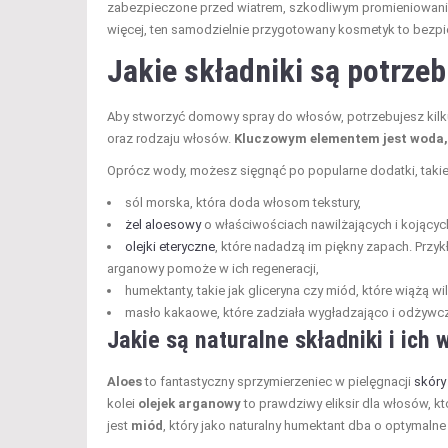
zabezpieczone przed wiatrem, szkodliwym promieniowanie
więcej, ten samodzielnie przygotowany kosmetyk to bezpie
Jakie składniki są potrze
Aby stworzyć domowy spray do włosów, potrzebujesz kilku
oraz rodzaju włosów.
Kluczowym elementem jest woda, n
Oprócz wody, możesz sięgnąć po popularne dodatki, takie 
sól morska, która doda włosom tekstury,
żel aloesowy
o właściwościach nawilżających i kojącyc
olejki eteryczne
, które nadadzą im piękny zapach. Przy
arganowy pomoże w ich regeneracji,
humektanty, takie jak gliceryna czy miód, które wiążą 
masło kakaowe, które zadziała wygładzająco i odżywc
Jakie są naturalne składniki i ich 
Aloes
to fantastyczny sprzymierzeniec w pielęgnacji
skóry
kolei
olejek arganowy
to prawdziwy eliksir dla włosów, kt
jest
miód
, który jako naturalny humektant dba o optymal