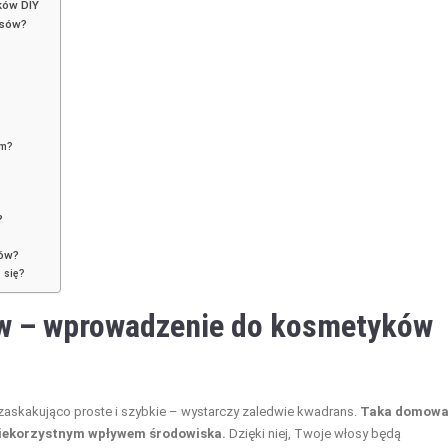
ków DIY
osów?
em?
?
sów?
 się?
ów – wprowadzenie do kosmetyków
zaskakująco proste i szybkie – wystarczy zaledwie kwadrans.
Taka domow
niekorzystnym wpływem środowiska.
Dzięki niej, Twoje włosy będą