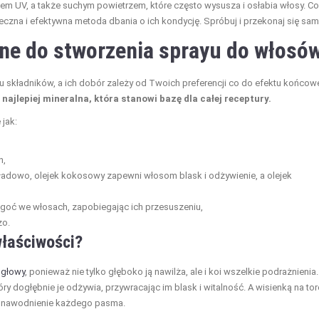
m UV, a także suchym powietrzem, które często wysusza i osłabia włosy. Co
czna i efektywna metoda dbania o ich kondycję. Spróbuj i przekonaj się sam
bne do stworzenia sprayu do włosó
 składników, a ich dobór zależy od Twoich preferencji co do efektu końco
ajlepiej mineralna, która stanowi bazę dla całej receptury.
jak:
h,
kładowo, olejek kokosowy zapewni włosom blask i odżywienie, a olejek
wilgoć we włosach, zapobiegając ich przesuszeniu,
zo.
właściwości?
 głowy
, ponieważ nie tylko głęboko ją nawilża, ale i koi wszelkie podrażnienia.
óry dogłębnie je odżywia, przywracając im blask i witalność. A wisienką na tor
ne nawodnienie każdego pasma.