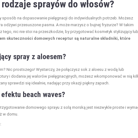
e rodzaje sprayów do włosów?
y sposób na dopasowanie pielęgnacji do indywidualnych potrzeb. Możesz
tóra odżywi przesuszone pasma. A może marzysz o bujnej fryzurze? W takim
 tego, nic nie stoi na przeszkodzie, by przygotować kosmetyk stylizujący lu
em skuteczności domowych receptur są naturalne składniki, które
ający spray z aloesem?
? Nic prostszego! Wystarczy, że połączysz sok z aloesu z wodą lub
ptury i dodania jej walorów pielęgnacyjnych, możesz wkomponować w nią kil
ny sprawdzi się idealnie, nadając przy okazji piękny zapach.
a efektu beach waves?
 Przygotowanie domowego sprayu z solą morską jest niezwykle proste i wym
uż w domu.
: