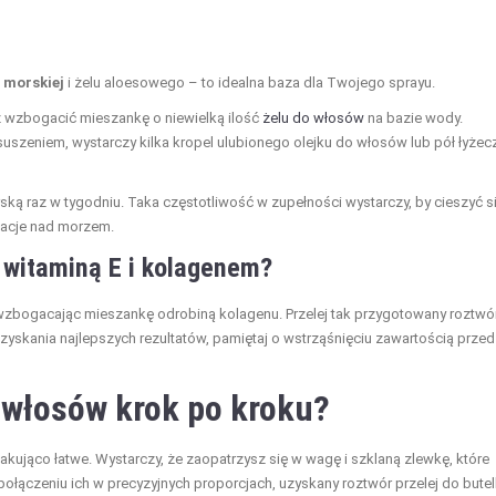
i morskiej
i żelu aloesowego – to idealna baza dla Twojego sprayu.
sz wzbogacić mieszankę o niewielką ilość
żelu do włosów
na bazie wody.
uszeniem, wystarczy kilka kropel ulubionego olejku do włosów lub pół łyżec
ską raz w tygodniu. Taka częstotliwość w zupełności wystarczy, by cieszyć s
kacje nad morzem.
 witaminą E i kolagenem?
wzbogacając mieszankę odrobiną kolagenu. Przelej tak przygotowany roztwó
uzyskania najlepszych rezultatów, pamiętaj o wstrząśnięciu zawartością przed
 włosów krok po kroku?
ująco łatwe. Wystarczy, że zaopatrzysz się w wagę i szklaną zlewkę, które
ączeniu ich w precyzyjnych proporcjach, uzyskany roztwór przelej do butel