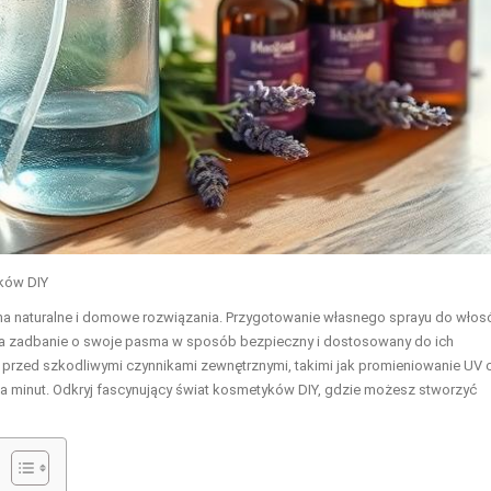
ków DIY
a naturalne i domowe rozwiązania. Przygotowanie własnego sprayu do wło
 na zadbanie o swoje pasma w sposób bezpieczny i dostosowany do ich
przed szkodliwymi czynnikami zewnętrznymi, takimi jak promieniowanie UV 
lka minut. Odkryj fascynujący świat kosmetyków DIY, gdzie możesz stworzyć