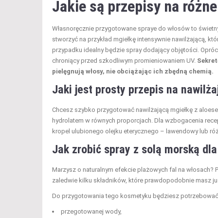
Jakie są przepisy na różn
Własnoręcznie przygotowane spraye do włosów to świetn
stworzyć na przykład mgiełkę intensywnie nawilżającą, k
przypadku idealny będzie spray dodający objętości. Oprócz
chroniący przed szkodliwym promieniowaniem UV.
Sekret
pielęgnują włosy, nie obciążając ich zbędną chemią.
Jaki jest prosty przepis na nawilż
Chcesz szybko przygotować nawilżającą mgiełkę z aloesem
hydrolatem w równych proporcjach. Dla wzbogacenia rece
kropel ulubionego olejku eterycznego – lawendowy lub róża
Jak zrobić spray z solą morską dl
Marzysz o naturalnym efekcie plażowych fal na włosach?
zaledwie kilku składników, które prawdopodobnie masz j
Do przygotowania tego kosmetyku będziesz potrzebować
przegotowanej wody,