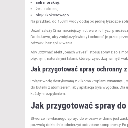
soli morskiej
,
żelu z aloesu,
olejku kokosowego
.
Na przykład, do 150 ml wody dodaj po jednej łyżeczce
sol
Jeżeli zależy Ci na mocniejszym utrwaleniu fryzury, może
Dodatkowo, aby zmiękczyć włosy i ochronić je przed przes
odżywki bez spłukiwania.
Aby utrzymać efekt „beach waves”, stosuj spray z solą mor
pięknymi, naturalnymi falami, które przywodzą na myśl wa
Jak przygotować spray ochronny z
Połącz wodę destylowaną z kilkoma kroplami witaminy E, 
do butelki z atomizerem, aby aplikacja była wygodna. Dla 
każdym rozpyleniem.
Jak przygotować spray do
Stworzenie własnego sprayu do włosów w domu jest zaskak
pozwolą dokładnie odmierzyć potrzebne komponenty. Po poł