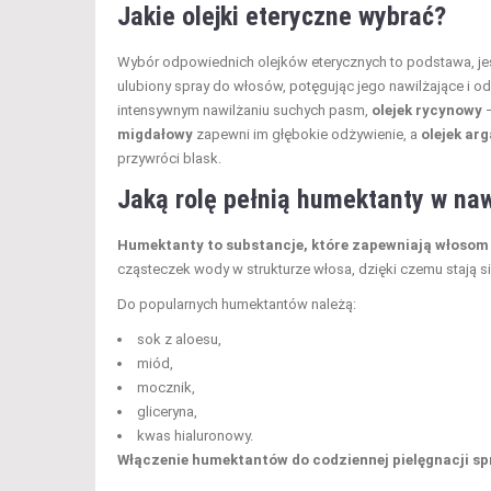
Jakie olejki eteryczne wybrać?
Wybór odpowiednich olejków eterycznych to podstawa, je
ulubiony spray do włosów, potęgując jego nawilżające i 
intensywnym nawilżaniu suchych pasm,
olejek rycynowy
–
migdałowy
zapewni im głębokie odżywienie, a
olejek ar
przywróci blask.
Jaką rolę pełnią humektanty w na
Humektanty to substancje, które zapewniają włosom 
cząsteczek wody w strukturze włosa, dzięki czemu stają si
Do popularnych humektantów należą:
sok z aloesu,
miód,
mocznik,
gliceryna,
kwas hialuronowy.
Włączenie humektantów do codziennej pielęgnacji sp