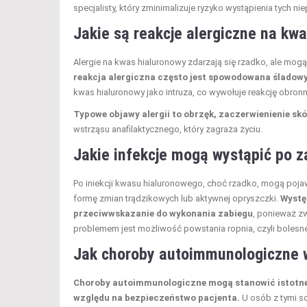
specjalisty, który zminimalizuje ryzyko wystąpienia tych 
Jakie są reakcje alergiczne na kw
Alergie na kwas hialuronowy zdarzają się rzadko, ale mog
reakcja alergiczna często jest spowodowana śladowym
kwas hialuronowy jako intruza, co wywołuje reakcję obronn
Typowe objawy alergii to obrzęk, zaczerwienienie sk
wstrząsu anafilaktycznego, który zagraża życiu.
Jakie infekcje mogą wystąpić po 
Po iniekcji kwasu hialuronowego, choć rzadko, mogą poja
formę zmian trądzikowych lub aktywnej opryszczki.
Wystę
przeciwwskazanie do wykonania zabiegu
, ponieważ z
problemem jest możliwość powstania ropnia, czyli boles
Jak choroby autoimmunologiczne 
Choroby autoimmunologiczne mogą stanowić istotne
względu na bezpieczeństwo pacjenta.
U osób z tymi s