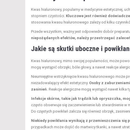
Kwas hialuronowy, popularny w medycynie estetycznej, uc
stopniem czystości.
Kluczowe jest również doświadcze
stosowania kwasu hialuronowego zależy od kilku czynnik
Przede wszystkim, ważny jest odpowiedni dobór preparat
niepożądanych efektów, należy przestrzegać zalece
Jakie są
skutki uboczne
i powikła
Kwas hialuronowy, mimo swojej popularności, może powo
mogą wystąpić obrzęki, bóle głowy, a nawet reakcje alerg
Nieumiejętne wstrzyknięcie kwasu hialuronowego może pr
niezadowalający efekt estetyczny.
Osoby z zaburzeniami 
zasinień.
Reakcje alergiczne mogą wystąpić nawet kilka t
Infekcje skórne, takie jak trądzik lub opryszczka, 
często obserwuje się zaczerwienienie lub stwardnienie w mi
Do częstych powikłań zalicza się również obrzęk, zasinien
Niekiedy powikłania wynikają z przemieszczenia się 
przypadkach może dojść do martwicy tkanki, a nawet utra