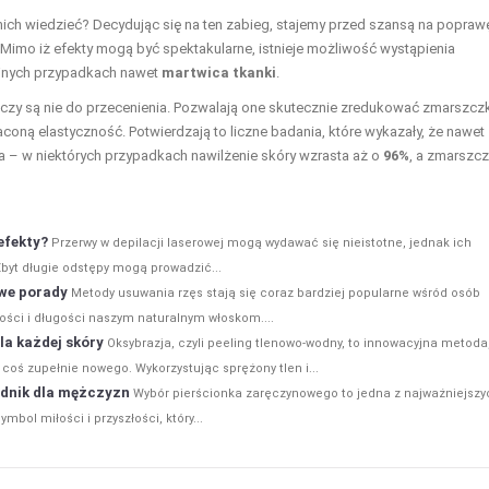
ich wiedzieć? Decydując się na ten zabieg, stajemy przed szansą na popraw
Mimo iż efekty mogą być spektakularne, istnieje możliwość wystąpienia
ajnych przypadkach nawet
martwica tkanki
.
iaczy są nie do przecenienia. Pozwalają one skutecznie zredukować zmarszczk
aconą elastyczność. Potwierdzają to liczne badania, które wykazały, że nawet
a – w niektórych przypadkach nawilżenie skóry wzrasta aż o
96%
, a zmarszcz
efekty?
Przerwy w depilacji laserowej mogą wydawać się nieistotne, jednak ich
byt długie odstępy mogą prowadzić...
we porady
Metody usuwania rzęs stają się coraz bardziej popularne wśród osób
ości i długości naszym naturalnym włoskom....
la każdej skóry
Oksybrazja, czyli peeling tlenowo-wodny, to innowacyjna metoda
 coś zupełnie nowego. Wykorzystując sprężony tlen i...
adnik dla mężczyzn
Wybór pierścionka zaręczynowego to jedna z najważniejszy
mbol miłości i przyszłości, który...