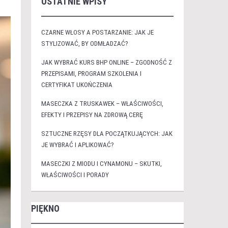
OSTATNIE WPISY
CZARNE WŁOSY A POSTARZANIE: JAK JE
STYLIZOWAĆ, BY ODMŁADZAĆ?
JAK WYBRAĆ KURS BHP ONLINE – ZGODNOŚĆ Z
PRZEPISAMI, PROGRAM SZKOLENIA I
CERTYFIKAT UKOŃCZENIA
MASECZKA Z TRUSKAWEK – WŁAŚCIWOŚCI,
EFEKTY I PRZEPISY NA ZDROWĄ CERĘ
SZTUCZNE RZĘSY DLA POCZĄTKUJĄCYCH: JAK
JE WYBRAĆ I APLIKOWAĆ?
MASECZKI Z MIODU I CYNAMONU – SKUTKI,
WŁAŚCIWOŚCI I PORADY
PIĘKNO