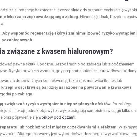
hodzi za substancję bezpieczną, szczególnie gdy preparat cechuje się wysok
nie lekarza przeprowadzającego zabieg.
Niemniej jednak, bezpieczeńst
ów.
u.
Aby wspomóc regenerację skóry i zminimalizować ryzyko wystąpien
ń pozabiegowych.
nia związane z kwasem hialuronowym?
dować pewne skutki uboczne. Bezpośrednio po zabiegu lub z opóźnieniem
iczne. Ryzyko powikłań wzrasta, gdy preparat zostanie nieprawidłowo podany.
owadzić do poważnych konsekwencji, takich jak martwica tkanek lub
krzepliwości krwi są bardziej narażone na powstawanie krwiaków i
ygodni po zabiegu.
mogą zwiększać ryzyko wystąpienia niepożądanych efektów.
Po zabiegu
ejscu iniekcji, jednak objawy te zwykle ustępują samoistnie w ciągu kilku dni
ie oraz pojawienie się
worków pod oczami
.
preparatu lub rozbieżności między oczekiwaniami a efektem.
W skrajny
ty wzroku. Dlatego tak ważny jest wybór doświadczonego i wykwalifikowane