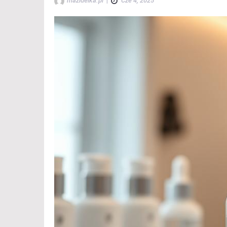
mazidelka.pl
|
Cze 4, 2025