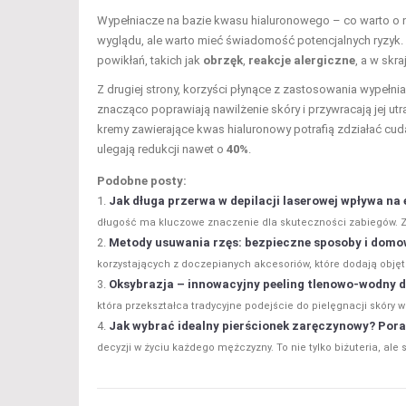
Wypełniacze na bazie kwasu hialuronowego – co warto o n
wyglądu, ale warto mieć świadomość potencjalnych ryzyk. 
powikłań, takich jak
obrzęk
,
reakcje alergiczne
, a w skr
Z drugiej strony, korzyści płynące z zastosowania wypełn
znacząco poprawiają nawilżenie skóry i przywracają jej utr
kremy zawierające kwas hialuronowy potrafią zdziałać cud
ulegają redukcji nawet o
40%
.
Podobne posty:
Jak długa przerwa w depilacji laserowej wpływa na 
długość ma kluczowe znaczenie dla skuteczności zabiegów. Z
Metody usuwania rzęs: bezpieczne sposoby i domo
korzystających z doczepianych akcesoriów, które dodają objęt
Oksybrazja – innowacyjny peeling tlenowo-wodny d
która przekształca tradycyjne podejście do pielęgnacji skóry w
Jak wybrać idealny pierścionek zaręczynowy? Por
decyzji w życiu każdego mężczyzny. To nie tylko biżuteria, ale sy