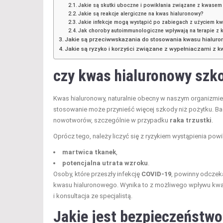
Jakie są skutki uboczne i powikłania związane z kwase
Jakie są reakcje alergiczne na kwas hialuronowy?
Jakie infekcje mogą wystąpić po zabiegach z użyciem k
Jak choroby autoimmunologiczne wpływają na terapie z
Jakie są przeciwwskazania do stosowania kwasu hialur
Jakie są ryzyko i korzyści związane z wypełniaczami z
czy kwas hialuronowy szk
Kwas hialuronowy, naturalnie obecny w naszym organizmie
stosowanie może przynieść więcej szkody niż pożytku. B
nowotworów, szczególnie w przypadku
raka trzustki
.
Oprócz tego, należy liczyć się z ryzykiem wystąpienia powik
martwica tkanek
,
potencjalna utrata wzroku
.
Osoby, które przeszły infekcję
COVID-19
, powinny odczeka
kwasu hialuronowego. Wynika to z możliwego wpływu kwasu
i konsultacja ze specjalistą.
Jakie jest bezpieczeństw