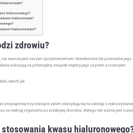
m hialuronowym?
wasu hialuronowego?
 kwasem hialuronowym?
onowego?
 kwasem hialuronowym?
odzi zdrowiu?
, nie zawsze jest naszym sprzymierzeńcem. Niewłaściwe lub przesadne jego
adania wskazują na potencjalny związek między jego użyciem a rozwojem
łań, takich jak:
ć przynajmniej trzy miesiące zanim zdecydują się na zabiegi z wykorzystani
 na reakcję organizmu po przebytej chorobie, dlatego tak ważna jest rozw
o stosowania kwasu hialuronowego