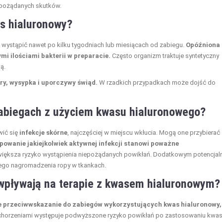
niepożądanych skutków.
as hialuronowy?
ą wystąpić nawet po kilku tygodniach lub miesiącach od zabiegu.
Opóźniona
i ilościami bakterii w preparacie.
Często organizm traktuje syntetyczny
ą.
óry, wysypka i uporczywy świąd.
W rzadkich przypadkach może dojść do
zabiegach z użyciem kwasu hialuronowego?
wić się
infekcje skórne
, najczęściej w miejscu wkłucia. Mogą one przybierać
powanie jakiejkolwiek aktywnej infekcji stanowi poważne
większa ryzyko wystąpienia niepożądanych powikłań. Dodatkowym potencja
nego nagromadzenia ropy w tkankach.
wpływają na terapie z kwasem hialuronowym?
 przeciwwskazanie do zabiegów wykorzystujących kwas hialuronowy,
chorzeniami występuje podwyższone ryzyko powikłań po zastosowaniu kwas